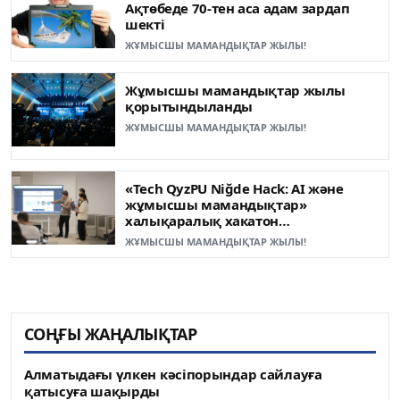
Ақтөбеде 70-тен аса адам зардап
шекті
ЖҰМЫСШЫ МАМАНДЫҚТАР ЖЫЛЫ!
Жұмысшы мамандықтар жылы
қорытындыланды
ЖҰМЫСШЫ МАМАНДЫҚТАР ЖЫЛЫ!
«Tech QyzPU Niğde Hack: AI және
жұмысшы мамандықтар»
халықаралық хакатон
жеңімпаздары анықталды
ЖҰМЫСШЫ МАМАНДЫҚТАР ЖЫЛЫ!
СОҢҒЫ ЖАҢАЛЫҚТАР
Алматыдағы үлкен кәсіпорындар сайлауға
қатысуға шақырды