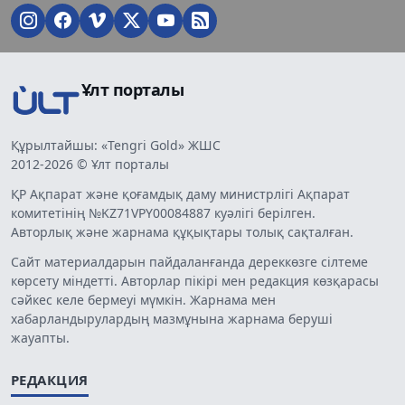
Ұлт порталы
Құрылтайшы: «Tengri Gold» ЖШС
2012-2026 © Ұлт порталы
ҚР Ақпарат және қоғамдық даму министрлігі Ақпарат
комитетінің №KZ71VPY00084887 куәлігі берілген.
Авторлық және жарнама құқықтары толық сақталған.
Сайт материалдарын пайдаланғанда дереккөзге сілтеме
көрсету міндетті. Авторлар пікірі мен редакция көзқарасы
сәйкес келе бермеуі мүмкін. Жарнама мен
хабарландырулардың мазмұнына жарнама беруші
жауапты.
РЕДАКЦИЯ