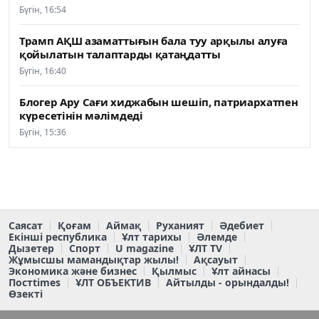
Бүгін, 16:54
Трамп АҚШ азаматтығын бала туу арқылы алуға
қойылатын талаптарды қатаңдатты
Бүгін, 16:40
Блогер Ару Сағи хиджабын шешіп, патриархатпен
күресетінін мәлімдеді
Бүгін, 15:36
Саясат
Қоғам
Аймақ
Руханият
Әдебиет
Екінші республика
Ұлт тарихы
Әлемде
Дызетер
Спорт
U magazine
ҰЛТ TV
Жұмысшы мамандықтар жылы!
Ақсауыт
Экономика және бизнес
Қылмыс
Ұлт айнасы
Постtimes
ҰЛТ ОБЪЕКТИВ
Айтылды - орындалды!
Өзекті