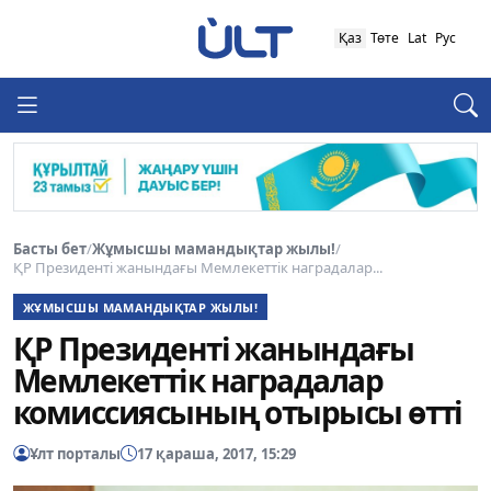
Қаз
Төте
Lat
Рус
Басты бет
/
Жұмысшы мамандықтар жылы!
/
ҚР Президенті жанындағы Мемлекеттік наградалар...
ЖҰМЫСШЫ МАМАНДЫҚТАР ЖЫЛЫ!
ҚР Президенті жанындағы
Мемлекеттік наградалар
комиссиясының отырысы өтті
Ұлт порталы
17 қараша, 2017, 15:29