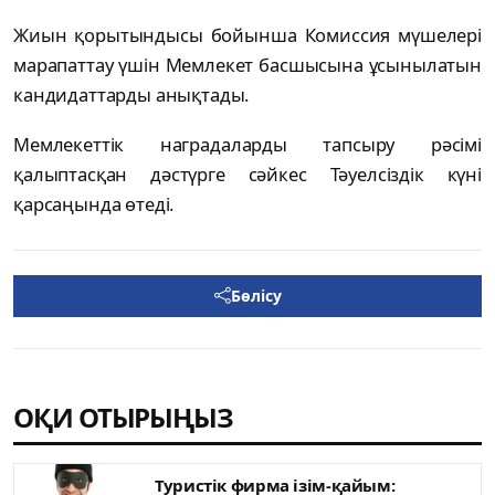
Жиын қорытындысы бойынша Комиссия мүшелері
марапаттау үшін Мемлекет басшысына ұсынылатын
кандидаттарды анықтады.
Мемлекеттік наградаларды тапсыру рәсімі
қалыптасқан дәстүрге сәйкес Тәуелсіздік күні
қарсаңында өтеді.
Бөлісу
ОҚИ ОТЫРЫҢЫЗ
Туристік фирма ізім-қайым: