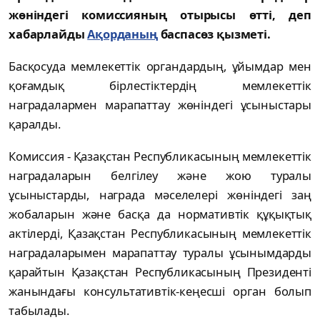
жөніндегі комиссияның отырысы өтті, деп
хабарлайды
Ақорданың
баспасөз қызметі.
Басқосуда мемлекеттік органдардың, ұйымдар мен
қоғамдық бірлестіктердің мемлекеттiк
наградалармен марапаттау жөніндегі ұсыныстары
қаралды.
Комиссия - Қазақстан Республикасының мемлекеттік
наградаларын белгілеу және жою туралы
ұсыныстарды, награда мәселелері жөніндегі заң
жобаларын және басқа да нормативтік құқықтық
актілерді, Қазақстан Республикасының мемлекеттік
наградаларымен марапаттау туралы ұсынымдарды
қарайтын Қазақстан Республикасының Президенті
жанындағы консультативтік-кеңесші орган болып
табылады.