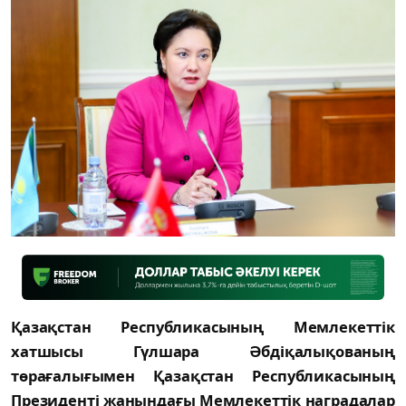
Қазақстан Республикасының Мемлекеттік
хатшысы Гүлшара Әбдіқалықованың
төрағалығымен Қазақстан Республикасының
Президенті жанындағы Мемлекеттік наградалар