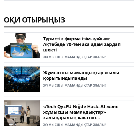
ОҚИ ОТЫРЫҢЫЗ
Туристік фирма ізім-қайым:
Ақтөбеде 70-тен аса адам зардап
шекті
ЖҰМЫСШЫ МАМАНДЫҚТАР ЖЫЛЫ!
Жұмысшы мамандықтар жылы
қорытындыланды
ЖҰМЫСШЫ МАМАНДЫҚТАР ЖЫЛЫ!
«Tech QyzPU Niğde Hack: AI және
жұмысшы мамандықтар»
халықаралық хакатон
жеңімпаздары анықталды
ЖҰМЫСШЫ МАМАНДЫҚТАР ЖЫЛЫ!