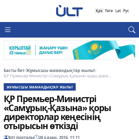
Қаз
Төте
Lat
Рус
Басты бет
/
Жұмысшы мамандықтар жылы!
/
ҚР Премьер-Министрі «Самұрық-Қазына» қоры дире...
ЖҰМЫСШЫ МАМАНДЫҚТАР ЖЫЛЫ!
ҚР Премьер-Министрі
«Самұрық-Қазына» қоры
директорлар кеңесінің
отырысын өткізді
Ұлт порталы
26 қазан, 2016, 11:11