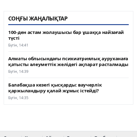
СОҢҒЫ ЖАҢАЛЫҚТАР
100-ден астам жолаушысы бар ұшаққа найзағай
түсті
Бүгін, 14:41
Алматы облысындағы психиатриялық ауруханаға
қатысты әлеуметтік желідегі ақпарат расталмады
Бүгін, 14:39
Балабақша кезегі қысқарды: ваучерлік
қаржыландыру қалай жұмыс істейді?
Бүгін, 14:35