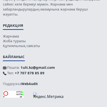
сәйкес келе бермеуі мүмкін. Жарнама мен
хабарландырулардың мазмұнына жарнама беруші
жауапты.
РЕДАКЦИЯ
Жарнама
Жоба туралы
Құпиялылық саясаты
БАЙЛАНЫС
Пошта:
1ult.kz@gmail.com
Тел:
+7 707 878 85 89
Поддержка
WebAudit