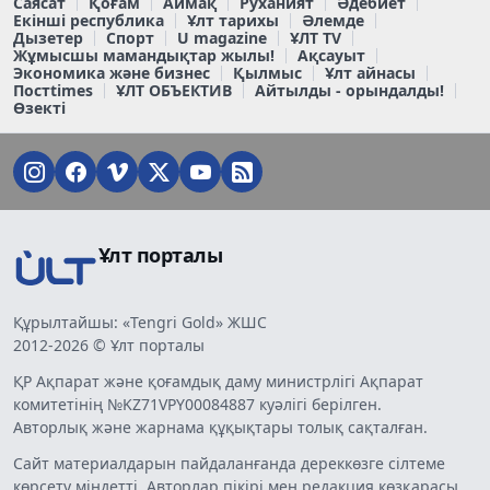
Саясат
Қоғам
Аймақ
Руханият
Әдебиет
Екінші республика
Ұлт тарихы
Әлемде
Дызетер
Спорт
U magazine
ҰЛТ TV
Жұмысшы мамандықтар жылы!
Ақсауыт
Экономика және бизнес
Қылмыс
Ұлт айнасы
Постtimes
ҰЛТ ОБЪЕКТИВ
Айтылды - орындалды!
Өзекті
Ұлт порталы
Құрылтайшы: «Tengri Gold» ЖШС
2012-2026 © Ұлт порталы
ҚР Ақпарат және қоғамдық даму министрлігі Ақпарат
комитетінің №KZ71VPY00084887 куәлігі берілген.
Авторлық және жарнама құқықтары толық сақталған.
Сайт материалдарын пайдаланғанда дереккөзге сілтеме
көрсету міндетті. Авторлар пікірі мен редакция көзқарасы