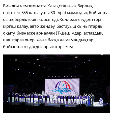
Биылғы чемпионатта Қазақстанның барлық
өңірінен 555 қатысушы 30 түрлі мамандық бойынша
өз шеберліктерін көрсетеді. Колледж студенттері
кірпіш қалау, авто жөндеу, бастауыш сыныптарды
оқыту, бизнеске арналған IT-шешімдер, аспаздық,
шаштараз өнері және басқа да мамандықтар
бойынша өз дағдыларын көрсетеді.