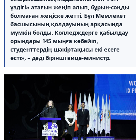
үздігі» атағын жеңіп алып, бұрын-соңды
болмаған жеңіске жетті. Бұл Мемлекет
басшысының қолдауының арқасында
мүмкін болды. Колледждерге қабылдау
орындары 145 мыңға көбейіп,
студенттердің шәкіртақысы екі есеге
өсті», – деді бірінші вице-министр.