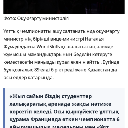
Фото: Оқу-ағарту министрлігі
Ұлттық чемпионатты ашу салтанатында оқу-ағарту
министрінің бірінші вице-министрі Наталья
Жұмаділдаева WorldSkills қозғалысының әлемде
жұмысшы мамандықтарының беделін көтеруге
көмектесетін маңызды құрал екенін айтты. Бүгінде
бұл қозғалыс 89 елді біріктіреді және Қазақстан да
осы елдер қатарында.
«Жыл сайын біздің студенттер
халықаралық аренада жақсы нәтиже
көрсетіп келеді. Осы қыркүйекте ұлттық
құрама Францияда өткен чемпионатта 6
айырмашылық медальоны мен «Ұлт