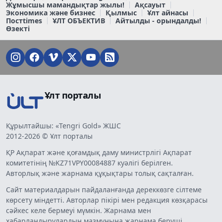
Жұмысшы мамандықтар жылы!
Ақсауыт
Экономика және бизнес
Қылмыс
Ұлт айнасы
Постtimes
ҰЛТ ОБЪЕКТИВ
Айтылды - орындалды!
Өзекті
Ұлт порталы
Құрылтайшы: «Tengri Gold» ЖШС
2012-2026 © Ұлт порталы
ҚР Ақпарат және қоғамдық даму министрлігі Ақпарат
комитетінің №KZ71VPY00084887 куәлігі берілген.
Авторлық және жарнама құқықтары толық сақталған.
Сайт материалдарын пайдаланғанда дереккөзге сілтеме
көрсету міндетті. Авторлар пікірі мен редакция көзқарасы
сәйкес келе бермеуі мүмкін. Жарнама мен
хабарландырулардың мазмұнына жарнама беруші