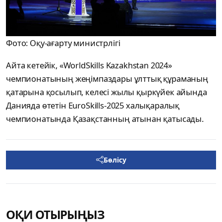
Фото: Оқу-ағарту министрлігі
Айта кетейік, «WorldSkills Kazakhstan 2024»
чемпионатының жеңімпаздары ұлттық құраманың
қатарына қосылып, келесі жылы қыркүйек айында
Данияда өтетін EuroSkills-2025 халықаралық
чемпионатында Қазақстанның атынан қатысады.
Бөлісу
ОҚИ ОТЫРЫҢЫЗ