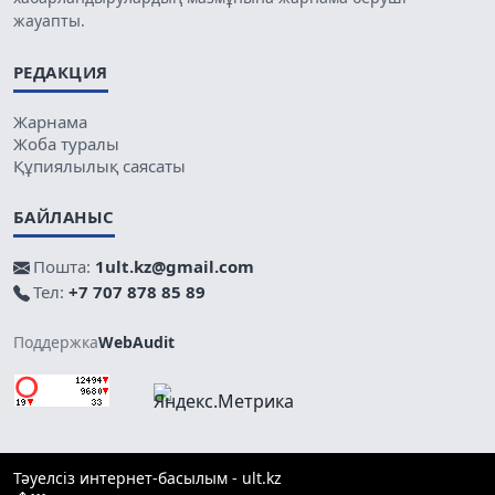
жауапты.
РЕДАКЦИЯ
Жарнама
Жоба туралы
Құпиялылық саясаты
БАЙЛАНЫС
Пошта:
1ult.kz@gmail.com
Тел:
+7 707 878 85 89
Поддержка
WebAudit
Тәуелсіз интернет-басылым - ult.kz