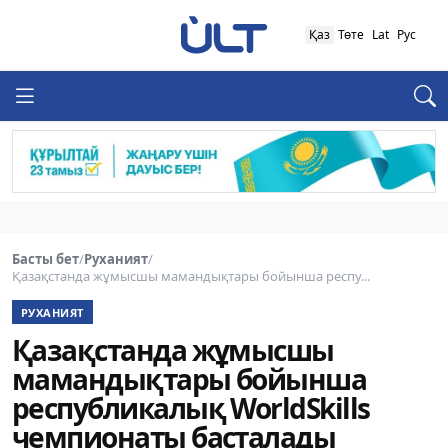
Қаз
Төте
Lat
Рус
Басты бет
/
Руханият
/
Қазақстанда жұмысшы мамандықтары бойынша респу...
РУХАНИЯТ
Қазақстанда жұмысшы
мамандықтары бойынша
республикалық WorldSkills
чемпионаты басталады