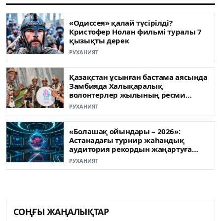
«Одиссея» қалай түсірілді?
Кристофер Нолан фильмі туралы 7
қызықты дерек
РУХАНИЯТ
Қазақстан ұсынған бастама аясында
Замбияда Халықаралық
волонтерлер жылының ресми
ашылуы өтті
РУХАНИЯТ
«Болашақ ойындары – 2026»:
Астанадағы турнир жаһандық
аудитория рекордын жаңартуға
жақын
РУХАНИЯТ
СОҢҒЫ ЖАҢАЛЫҚТАР