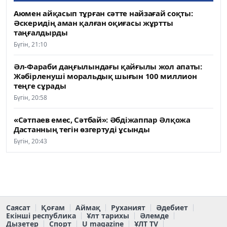
Аюмен айқасып тұрған сәтте найзағай соқты:
Әскеридің аман қалған оқиғасы жұртты
таңғалдырды
Бүгін, 21:10
Әл-Фараби даңғылындағы қайғылы жол апаты:
Жәбірленуші моральдық шығын 100 миллион
теңге сұрады
Бүгін, 20:58
«Сәтпаев емес, Сәтбай»: Әбдіжаппар Әлқожа
Дастанның тегін өзгертуді ұсынды
Бүгін, 20:43
Саясат
Қоғам
Аймақ
Руханият
Әдебиет
Екінші республика
Ұлт тарихы
Әлемде
Дызетер
Спорт
U magazine
ҰЛТ TV