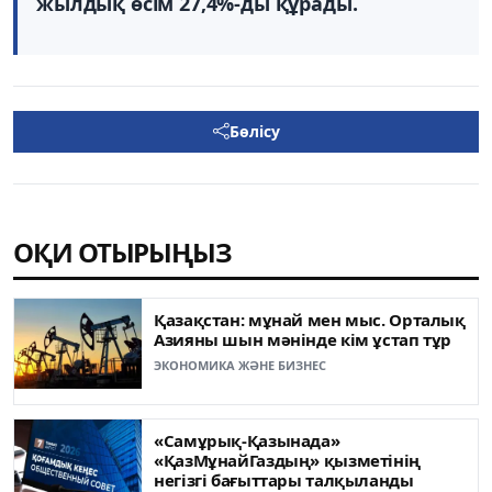
жылдық өсім 27,4%-ды құрады.
Бөлісу
ОҚИ ОТЫРЫҢЫЗ
Қазақстан: мұнай мен мыс. Орталық
Азияны шын мәнінде кім ұстап тұр
ЭКОНОМИКА ЖӘНЕ БИЗНЕС
«Самұрық-Қазынада»
«ҚазМұнайГаздың» қызметінің
негізгі бағыттары талқыланды