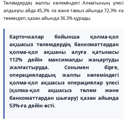
Төлемдердің жалпы көлеміндегі Алматының үлесі
алдыңғы айда 45,3% -ға және тамыз айында 72,3% -ға
төмендеп, қазан айында 36.3% құрады.
Карточкалар бойынша қолма-қол
ақшасыз төлемдердің банкоматтардан
қолма-қол ақшаны алуға қатынасы
112% дейін максималды жаңартуды
жалғастыруда. Сонымен бірге,
операциялардың жалпы көлеміндегі
қолма-қол ақшасыз операциялар үлесі
(қолма-қол ақшасыз төлем және
банкоматтардан шығару) қазан айында
53%-ға дейін өсті.