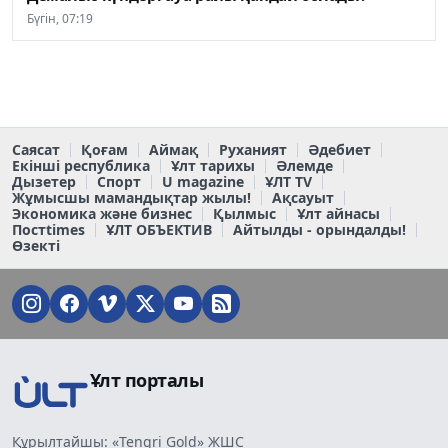
Бүгін, 07:19
Саясат
Қоғам
Аймақ
Руханият
Әдебиет
Екінші республика
Ұлт тарихы
Әлемде
Дызетер
Спорт
U magazine
ҰЛТ TV
Жұмысшы мамандықтар жылы!
Ақсауыт
Экономика және бизнес
Қылмыс
Ұлт айнасы
Постtimes
ҰЛТ ОБЪЕКТИВ
Айтылды - орындалды!
Өзекті
Ұлт порталы
Құрылтайшы: «Tengri Gold» ЖШС