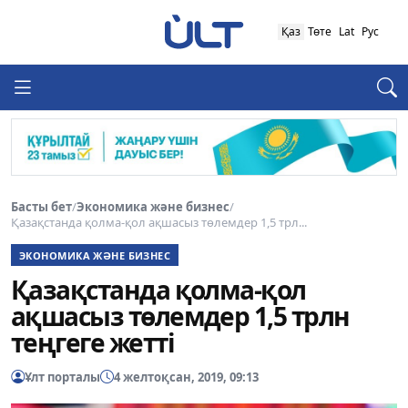
Қаз
Төте
Lat
Рус
Басты бет
/
Экономика және бизнес
/
Қазақстанда қолма-қол ақшасыз төлемдер 1,5 трл...
ЭКОНОМИКА ЖӘНЕ БИЗНЕС
Қазақстанда қолма-қол
ақшасыз төлемдер 1,5 трлн
теңгеге жетті
Ұлт порталы
4 желтоқсан, 2019, 09:13