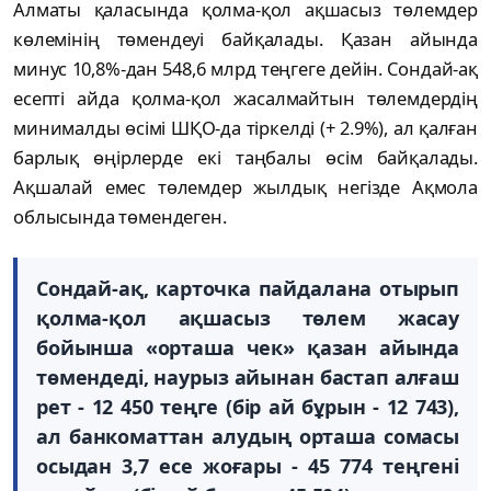
Алматы қаласында қолма-қол ақшасыз төлемдер
көлемінің төмендеуі байқалады. Қазан айында
минус 10,8%-дан 548,6 млрд теңгеге дейін. Сондай-ақ
есепті айда қолма-қол жасалмайтын төлемдердің
минималды өсімі ШҚО-да тіркелді (+ 2.9%), ал қалған
барлық өңірлерде екі таңбалы өсім байқалады.
Ақшалай емес төлемдер жылдық негізде Ақмола
облысында төмендеген.
Сондай-ақ, карточка пайдалана отырып
қолма-қол ақшасыз төлем жасау
бойынша «орташа чек» қазан айында
төмендеді, наурыз айынан бастап алғаш
рет - 12 450 теңге (бір ай бұрын - 12 743),
ал банкоматтан алудың орташа сомасы
осыдан 3,7 есе жоғары - 45 774 теңгені