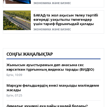
ЭКОНОМИКА ЖӘНЕ БИЗНЕС
БАКАД-та жол ақысын төлеу тәртібі
өзгереді: уақытылы төлегендер
үшін тариф бұрынғыдай қалады
ЭКОНОМИКА ЖӘНЕ БИЗНЕС
СОҢҒЫ ЖАҢАЛЫҚТАР
Жынысын ауыстырамын деп анасына сес
көрсеткен тұрғынның видеосы тарады (ВИДЕО)
Бүгін, 10:09
Марқұм фельдшердің енесі маңызды мәлімдеме
жасады
Бүгін, 07:25
Демалыс күндері ауа райы қандай болады?