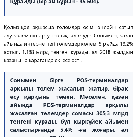
құрайды (бір ай бұрын - 45 504).
Қолма-қол ақшасыз төлемдер өсімі онлайн сатып
алу көлемінің артуына ықпал етуде. Сонымен, қазан
айында интернеттегі төлемдер көлемі бір айда 13,2%
артып, 1,188 млрд теңгені құрады, ал 2018 жылдың
қазанына қарағанда екі есе өсті.
Сонымен бірге POS-терминалдар
арқылы төлем жасалып жатыр, бірақ
өсу қарқыны төмен. Мәселен, қазан
айында POS-терминалдар арқылы
жасалған төлемдер сомасы 305,3 млрд
теңгені құрады, бұл қыркүйек айымен
салыстырғанда 5,4% -ға жоғары, ал