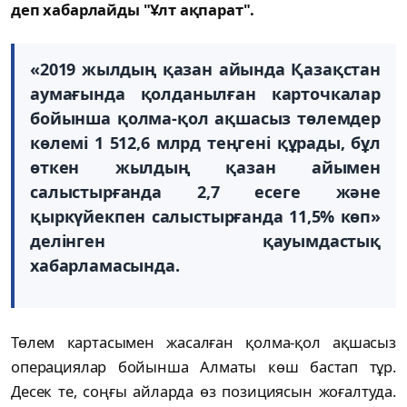
деп хабарлайды "Ұлт ақпарат".
«2019 жылдың қазан айында Қазақстан
аумағында қолданылған карточкалар
бойынша қолма-қол ақшасыз төлемдер
көлемі 1 512,6 млрд теңгені құрады, бұл
өткен жылдың қазан айымен
салыстырғанда 2,7 есеге және
қыркүйекпен салыстырғанда 11,5% көп»
делінген қауымдастық
хабарламасында.
Төлем картасымен жасалған қолма-қол ақшасыз
операциялар бойынша Алматы көш бастап тұр.
Десек те, соңғы айларда өз позициясын жоғалтуда.