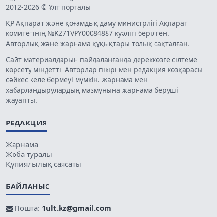
2012-2026 © Ұлт порталы
ҚР Ақпарат және қоғамдық даму министрлігі Ақпарат
комитетінің №KZ71VPY00084887 куәлігі берілген.
Авторлық және жарнама құқықтары толық сақталған.
Сайт материалдарын пайдаланғанда дереккөзге сілтеме
көрсету міндетті. Авторлар пікірі мен редакция көзқарасы
сәйкес келе бермеуі мүмкін. Жарнама мен
хабарландырулардың мазмұнына жарнама беруші
жауапты.
РЕДАКЦИЯ
Жарнама
Жоба туралы
Құпиялылық саясаты
БАЙЛАНЫС
Пошта:
1ult.kz@gmail.com