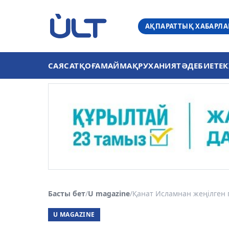
АҚПАРАТТЫҚ ХАБАРЛ
САЯСАТ
ҚОҒАМ
АЙМАҚ
РУХАНИЯТ
ӘДЕБИЕТ
ЕК
Басты бет
/
U magazine
/
Қанат Исламнан жеңілген 
U MAGAZINE