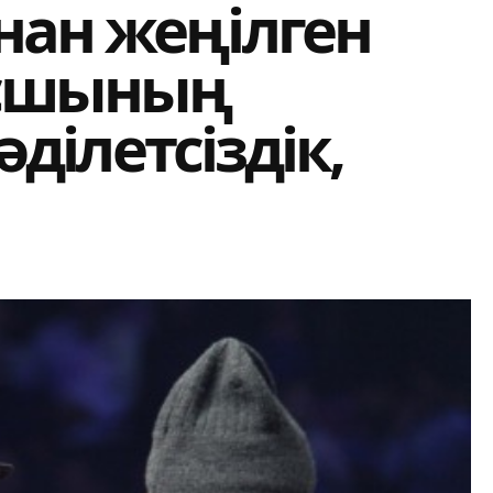
нан жеңілген
ксшының
 әділетсіздік,