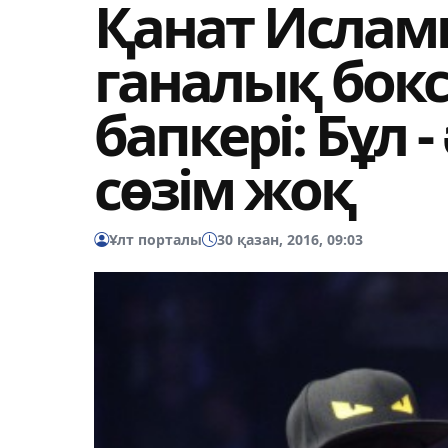
Қанат Ислам
ганалық бо
бапкері: Бұл -
сөзім жоқ
Ұлт порталы
30 қазан, 2016, 09:03