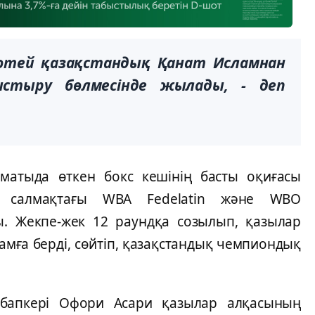
отей қазақстандық Қанат Исламнан
ыстыру бөлмесінде жылады, - деп
матыда өткен бокс кешінің басты оқиғасы
а салмақтағы WBA Fedelatin және WBO
сты. Жекпе-жек 12 раундқа созылып, қазылар
ламға берді, сөйтіп, қазақстандық чемпиондық
 бапкері Офори Асари қазылар алқасының