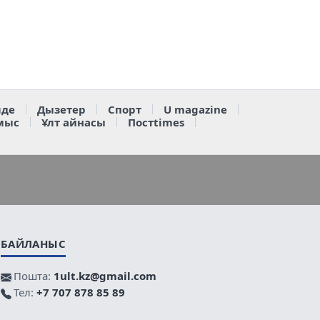
де
Дызетер
Спорт
U magazine
мыс
Ұлт айнасы
Постtimes
БАЙЛАНЫС
Пошта:
1ult.kz@gmail.com
Тел:
+7 707 878 85 89