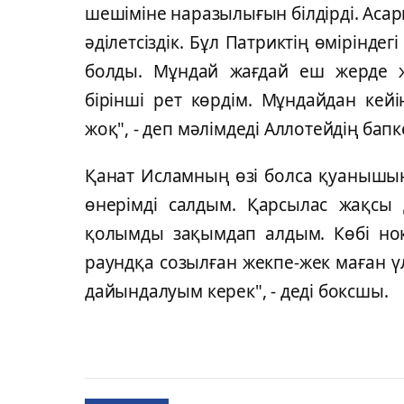
шешіміне наразылығын білдірді. Асари
әділетсіздік. Бұл Патриктің өміріндегі
болды. Мұндай жағдай еш жерде 
бірінші рет көрдім. Мұндайдан кей
жоқ", - деп мәлімдеді Аллотейдің бапк
Қанат Исламның өзі болса қуанышын 
өнерімді салдым. Қарсылас жақсы 
қолымды зақымдап алдым. Көбі нока
раундқа созылған жекпе-жек маған үл
дайындалуым керек", - деді боксшы.