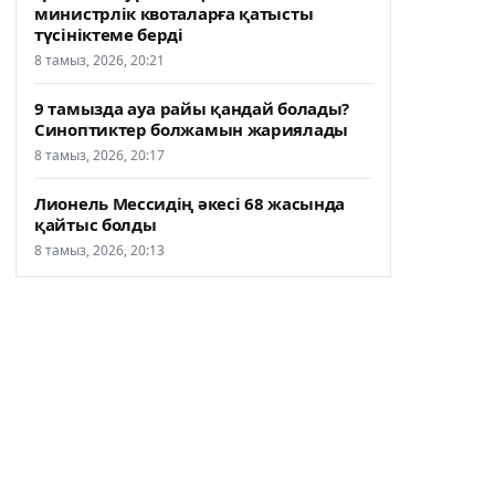
министрлік квоталарға қатысты
түсініктеме берді
8 тамыз, 2026, 20:21
9 тамызда ауа райы қандай болады?
Синоптиктер болжамын жариялады
8 тамыз, 2026, 20:17
Лионель Мессидің әкесі 68 жасында
қайтыс болды
8 тамыз, 2026, 20:13