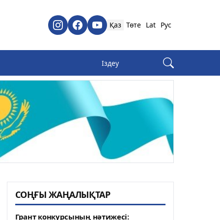
Қаз
Төте
Lat
Рус
СОҢҒЫ ЖАҢАЛЫҚТАР
Грант конкурсының нәтижесі: