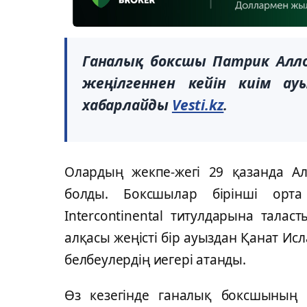
Ганалық боксшы Патрик Алл
жеңілгеннен кейін киім ау
хабарлайды
Vesti.kz
.
Олардың жекпе-жегі 29 қазанда Ал
болды. Боксшылар бірінші орт
Intercontinental титулдарына тала
алқасы жеңісті бір ауыздан Қанат Ис
белбеулердің иегері атанды.
Өз кезегінде ганалық боксшының