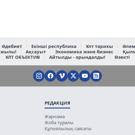
Әдебиет
Екінші республика
Ұлт тарихы
Әлем
 жылы!
Ақсауыт
Экономика және бизнес
Қыл
ҰЛТ ОБЪЕКТИВ
Айтылды - орындалды!
Өзекті
РЕДАКЦИЯ
Жарнама
Жоба туралы
Құпиялылық саясаты