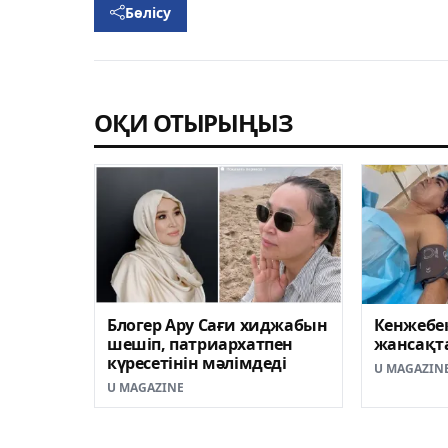
Бөлісу
ОҚИ ОТЫРЫҢЫЗ
Блогер Ару Сағи хиджабын
Кенжебе
шешіп, патриархатпен
жансақта
күресетінін мәлімдеді
U MAGAZIN
U MAGAZINE