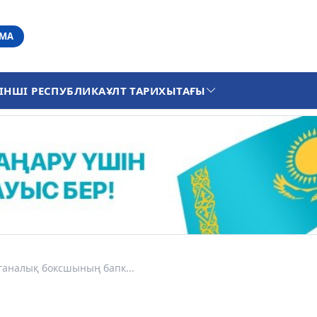
АМА
ІНШІ РЕСПУБЛИКА
ҰЛТ ТАРИХЫ
ТАҒЫ
ганалық боксшының бапк...