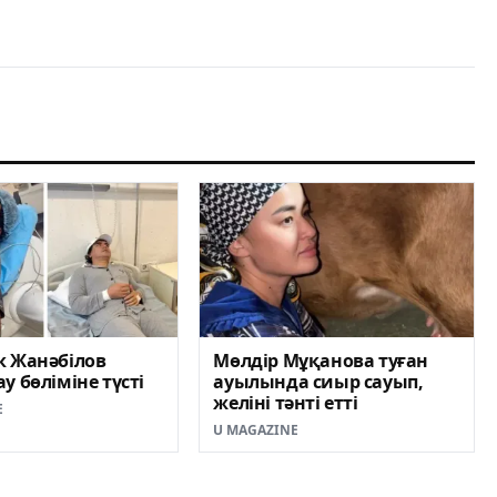
к Жанәбілов
Мөлдір Мұқанова туған
у бөліміне түсті
ауылында сиыр сауып,
желіні тәнті етті
E
U MAGAZINE