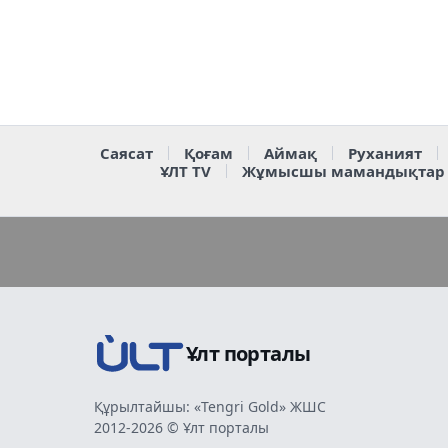
Саясат
Қоғам
Аймақ
Руханият
ҰЛТ TV
Жұмысшы мамандықтар
Ұлт порталы
Құрылтайшы: «Tengri Gold» ЖШС
2012-2026 © Ұлт порталы