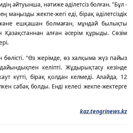
дің айтуынша, нәтиже әділетсіз болған. "Бұл -
 ең маңызды жекпе-жегі еді, бірақ әділетсіздік
және ешқашан болмаған, мұндай былықты
ін Қазақстаннан алған әсерім құрыды. Сөзім
ері.
бөлісті. "Өз жерімде, өз халқыма жүз пайыз
дайындықпен келіпті. Жұдырықтасу кезінде
ут күтті, бірақ қолдан келмеді. Алайда, 12
кен сабақ болды. Енді келесі жекпе-жектерге
kaz.tengrinews.kz