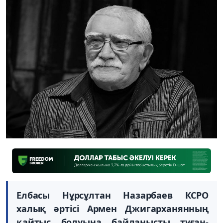
Елбасы Нұрсұлтан Назарбаев КСРО
халық әртісі Армен Джигарханянның
қайтыс болуына байланысты туған-