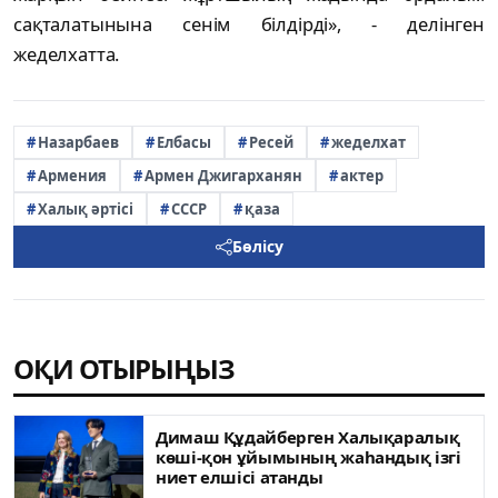
сақталатынына сенім білдірді», - делінген
жеделхатта.
Назарбаев
Елбасы
Ресей
жеделхат
Армения
Армен Джигарханян
актер
Халық әртісі
СССР
қаза
Бөлісу
ОҚИ ОТЫРЫҢЫЗ
Димаш Құдайберген Халықаралық
көші-қон ұйымының жаһандық ізгі
ниет елшісі атанды