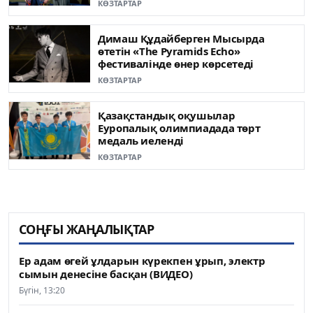
КӨЗТАРТАР
Димаш Құдайберген Мысырда
өтетін «The Pyramids Echo»
фестивалінде өнер көрсетеді
КӨЗТАРТАР
Қазақстандық оқушылар
Еуропалық олимпиадада төрт
медаль иеленді
КӨЗТАРТАР
СОҢҒЫ ЖАҢАЛЫҚТАР
Ер адам өгей ұлдарын күрекпен ұрып, электр
сымын денесіне басқан (ВИДЕО)
Бүгін, 13:20