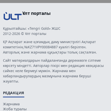
Ұлт порталы
Құрылтайшы: «Tengri Gold» ЖШС
2012-2026 © Ұлт порталы
ҚР Ақпарат және қоғамдық даму министрлігі Ақпарат
комитетінің №KZ71VPY00084887 куәлігі берілген.
Авторлық және жарнама құқықтары толық сақталған.
Сайт материалдарын пайдаланғанда дереккөзге сілтеме
көрсету міндетті. Авторлар пікірі мен редакция көзқарасы
сәйкес келе бермеуі мүмкін. Жарнама мен
хабарландырулардың мазмұнына жарнама беруші
жауапты.
РЕДАКЦИЯ
Жарнама
Жоба туралы