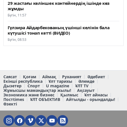
29 жастағы келіншек контейнердің ішінде көз
жұмды
Бүгін, 11:57
Гүлзира Айдарбекованың үшінші келінін бала
күтушісі тонап кетті (ВИДЕО)
Бүгін, 08:53
Саясат
Қоғам
Аймақ
Руханият
Әдебиет
Екінші республика
Ұлт тарихы
Әлемде
Дызетер
Спорт
U magazine
ҰЛТ TV
Жұмысшы мамандықтар жылы!
Ақсауыт
Экономика және бизнес
Қылмыс
Ұлт айнасы
Постtimes
ҰЛТ ОБЪЕКТИВ
Айтылды - орындалды!
Өзекті