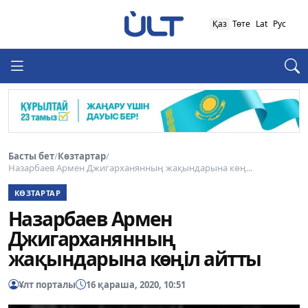
Қаз
Төте
Lat
Рус
Басты бет
/
Көзтартар
/
Назарбаев Армен Джигарханянның жақындарына көң...
КӨЗТАРТАР
Назарбаев Армен
Джигарханянның
жақындарына көңіл айтты
Ұлт порталы
16 қараша, 2020, 10:51