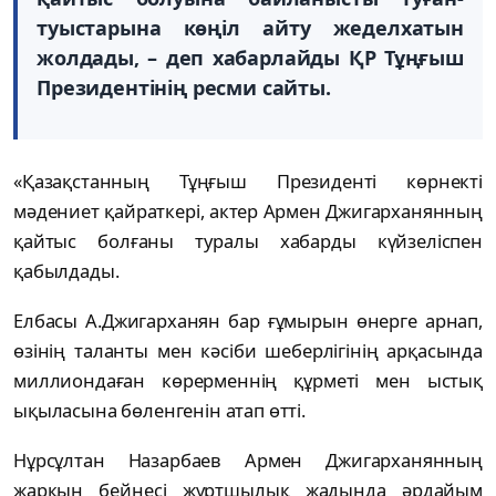
туыстарына көңіл айту жеделхатын
жолдады, – деп хабарлайды ҚР Тұңғыш
Президентінің ресми сайты.
«Қазақстанның Тұңғыш Президенті көрнекті
мәдениет қайраткері, актер Армен Джигарханянның
қайтыс болғаны туралы хабарды күйзеліспен
қабылдады.
Елбасы А.Джигарханян бар ғұмырын өнерге арнап,
өзінің таланты мен кәсіби шеберлігінің арқасында
миллиондаған көрерменнің құрметі мен ыстық
ықыласына бөленгенін атап өтті.
Нұрсұлтан Назарбаев Армен Джигарханянның
жарқын бейнесі жұртшылық жадында әрдайым