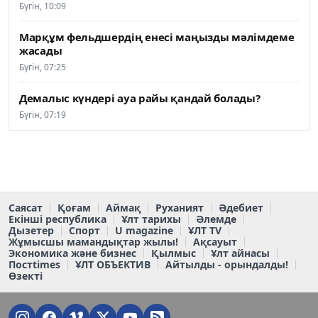
Бүгін, 10:09
Марқұм фельдшердің енесі маңызды мәлімдеме
жасады
Бүгін, 07:25
Демалыс күндері ауа райы қандай болады?
Бүгін, 07:19
Саясат
Қоғам
Аймақ
Руханият
Әдебиет
Екінші республика
Ұлт тарихы
Әлемде
Дызетер
Спорт
U magazine
ҰЛТ TV
Жұмысшы мамандықтар жылы!
Ақсауыт
Экономика және бизнес
Қылмыс
Ұлт айнасы
Постtimes
ҰЛТ ОБЪЕКТИВ
Айтылды - орындалды!
Өзекті