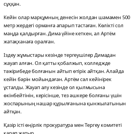
сұққан.
Кейін олар марқұмның денесін жолдан шамамен 500
метр жердегі орманға апарып тастаған. Көлікті сол
маңда қалдырған. Дима үйіне кеткен, ал Артём
жатақханаға оралған.
Іздеу жұмыстары кезінде тергеушілер Димадан
жауап алған. Ол қатты қобалжып, колледжде
тәжірибеде болғанын айтып өтірік айтқан. Алайда
кейін бәрін мойындаған. Артём сәл кейінірек
ұсталды. Жауап алу кезінде ол қылмысына
өкінбейтінін, керісінше, тез әшкере болғаны үшін
жоспарының нашар құрылғанына қынжылатынын
айтқан.
Қазір істі өңірлік прокуратура мен Тергеу комитеті
қарап жатыр.