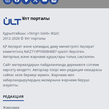
Ұлт порталы
Құрылтайшы: «Tengri Gold» ЖШС
2012-2026 © Ұлт порталы
ҚР Ақпарат және қоғамдық даму министрлігі Ақпарат
комитетінің №KZ71VPY00084887 куәлігі берілген.
Авторлық және жарнама құқықтары толық сақталған.
Сайт материалдарын пайдаланғанда дереккөзге сілтеме
көрсету міндетті. Авторлар пікірі мен редакция көзқарасы
сәйкес келе бермеуі мүмкін. Жарнама мен
хабарландырулардың мазмұнына жарнама беруші
жауапты.
РЕДАКЦИЯ
Жарнама