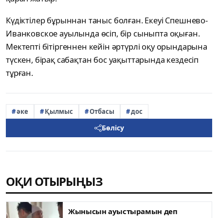
Күдіктілер бұрыннан таныс болған. Екеуі Спешнево-
Иванковское ауылында өсіп, бір сыныпта оқыған.
Мектепті бітіргеннен кейін әртүрлі оқу орындарына
түскен, бірақ сабақтан бос уақыттарында кездесіп
тұрған.
әке
Қылмыс
Отбасы
дос
Бөлісу
ОҚИ ОТЫРЫҢЫЗ
Жынысын ауыстырамын деп