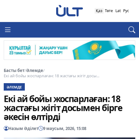
Қаз
Төте
Lat
Рус
Басты бет
/
Әлемде
/
Екі ай бойы жоспарлаған: 18 жастағы жігіт досы...
ӘЛЕМДЕ
Екі ай бойы жоспарлаған: 18
жастағы жігіт досымен бірге
әкесін өлтірді
Назым Әділет
9 маусым, 2026, 15:08