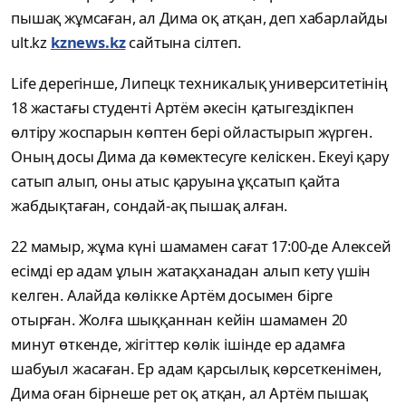
пышақ жұмсаған, ал Дима оқ атқан, деп хабарлайды
ult.kz
kznews.kz
сайтына сілтеп.
Life дерегінше, Липецк техникалық университетінің
18 жастағы студенті Артём әкесін қатыгездікпен
өлтіру жоспарын көптен бері ойластырып жүрген.
Оның досы Дима да көмектесуге келіскен. Екеуі қару
сатып алып, оны атыс қаруына ұқсатып қайта
жабдықтаған, сондай-ақ пышақ алған.
22 мамыр, жұма күні шамамен сағат 17:00-де Алексей
есімді ер адам ұлын жатақханадан алып кету үшін
келген. Алайда көлікке Артём досымен бірге
отырған. Жолға шыққаннан кейін шамамен 20
минут өткенде, жігіттер көлік ішінде ер адамға
шабуыл жасаған. Ер адам қарсылық көрсеткенімен,
Дима оған бірнеше рет оқ атқан, ал Артём пышақ