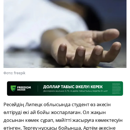
Фото: freepik
Ресейдің Липецк облысында студент өз әкесін
өлтіруді екі ай бойы жоспарлаған. Ол жақын
досынан көмек сұрап, мәйітті жасыруға көмектесуін
өтінген. Тергеу нұсқасы бойынша, Артём әкесіне