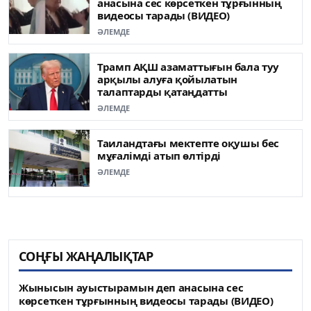
анасына сес көрсеткен тұрғынның
видеосы тарады (ВИДЕО)
ӘЛЕМДЕ
Трамп АҚШ азаматтығын бала туу
арқылы алуға қойылатын
талаптарды қатаңдатты
ӘЛЕМДЕ
Таиландтағы мектепте оқушы бес
мұғалімді атып өлтірді
ӘЛЕМДЕ
СОҢҒЫ ЖАҢАЛЫҚТАР
Жынысын ауыстырамын деп анасына сес
көрсеткен тұрғынның видеосы тарады (ВИДЕО)