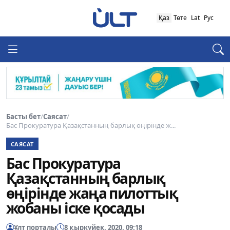
Қаз
Төте
Lat
Рус
Басты бет
/
Саясат
/
Бас Прокуратура Қазақстанның барлық өңірінде ж...
САЯСАТ
Бас Прокуратура
Қазақстанның барлық
өңірінде жаңа пилоттық
жобаны іске қосады
Ұлт порталы
8 қыркүйек, 2020, 09:18