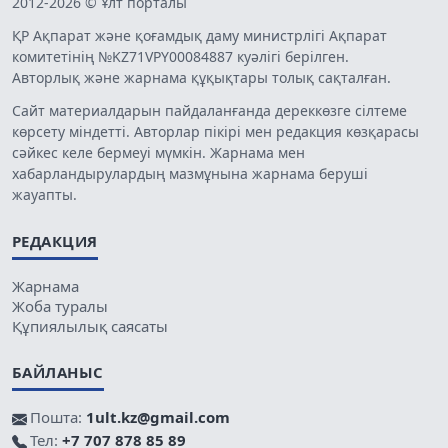
2012-2026 © Ұлт порталы
ҚР Ақпарат және қоғамдық даму министрлігі Ақпарат
комитетінің №KZ71VPY00084887 куәлігі берілген.
Авторлық және жарнама құқықтары толық сақталған.
Сайт материалдарын пайдаланғанда дереккөзге сілтеме
көрсету міндетті. Авторлар пікірі мен редакция көзқарасы
сәйкес келе бермеуі мүмкін. Жарнама мен
хабарландырулардың мазмұнына жарнама беруші
жауапты.
РЕДАКЦИЯ
Жарнама
Жоба туралы
Құпиялылық саясаты
БАЙЛАНЫС
Пошта:
1ult.kz@gmail.com
Тел:
+7 707 878 85 89