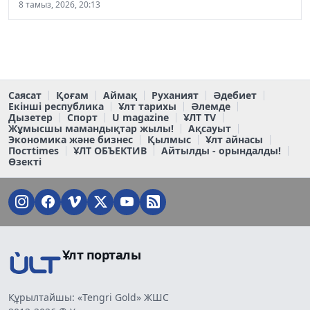
8 тамыз, 2026, 20:13
Саясат
Қоғам
Аймақ
Руханият
Әдебиет
Екінші республика
Ұлт тарихы
Әлемде
Дызетер
Спорт
U magazine
ҰЛТ TV
Жұмысшы мамандықтар жылы!
Ақсауыт
Экономика және бизнес
Қылмыс
Ұлт айнасы
Постtimes
ҰЛТ ОБЪЕКТИВ
Айтылды - орындалды!
Өзекті
Ұлт порталы
Құрылтайшы: «Tengri Gold» ЖШС