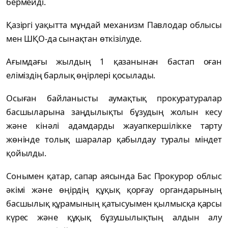
бермейді.
Қазіргі уақытта мұндай механизм Павлодар облысы
мен ШҚО-да сынақтан өткізілуде.
Ағымдағы жылдың 1 қазанынан бастап оған
еліміздің барлық өңірлері қосылады.
Осыған байланысты аумақтық прокуратуралар
басшыларына заңдылықты бұзудың жолын кесу
және кінәлі адамдарды жауапкершілікке тарту
жөнінде толық шаралар қабылдау туралы міндет
қойылды.
Сонымен қатар, сапар аясында Бас Прокурор облыс
әкімі және өңірдің құқық қорғау органдарының
басшылық құрамының қатысуымен қылмысқа қарсы
күрес және құқық бұзушылықтың алдын алу