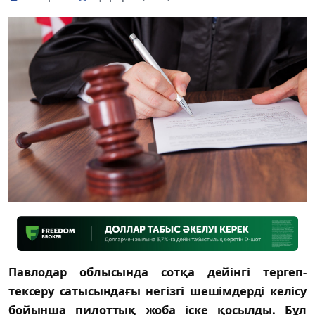
Павлодар облысында сотқа дейінгі тергеп-
тексеру сатысындағы негізгі шешімдерді келісу
бойынша пилоттық жоба іске қосылды. Бұл