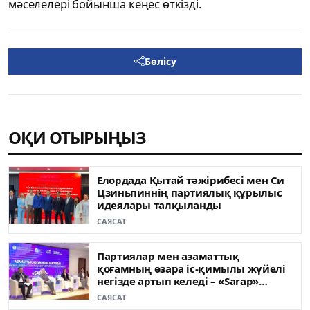
мәселелері бойынша кеңес өткізді.
Бөлісу
ОҚИ ОТЫРЫҢЫЗ
Елордада Қытай тәжірибесі мен Си
Цзиньпиннің партиялық құрылыс
идеялары талқыланды
САЯСАТ
Партиялар мен азаматтық
қоғамның өзара іс-қимылы жүйелі
негізде артып келеді – «Sarap»
клубының сарапшылары
САЯСАТ