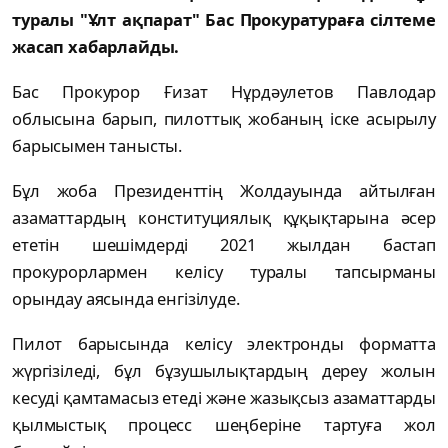
туралы "Ұлт ақпарат" Бас Прокуратураға сілтеме
жасап хабарлайды.
Бас Прокурор Ғизат Нұрдәулетов Павлодар
облысына барып, пилоттық жобаның іске асырылу
барысымен танысты.
Бұл жоба Президенттің Жолдауында айтылған
азаматтардың конституциялық құқықтарына әсер
ететін шешімдерді 2021 жылдан бастап
прокурорлармен келісу туралы тапсырманы
орындау аясында енгізілуде.
Пилот барысында келісу электронды форматта
жүргізіледі, бұл бұзушылықтардың дереу жолын
кесуді қамтамасыз етеді және жазықсыз азаматтарды
қылмыстық процесс шеңберіне тартуға жол