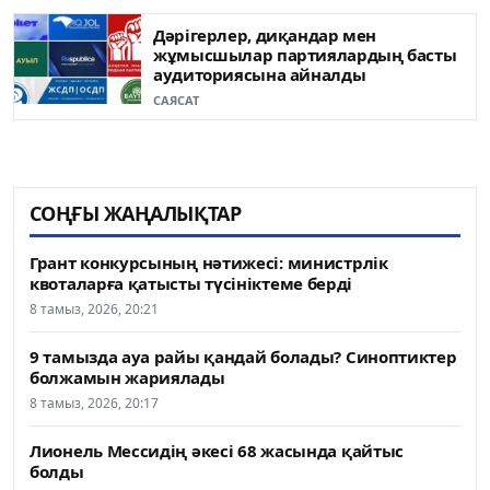
Дәрігерлер, диқандар мен
жұмысшылар партиялардың басты
аудиториясына айналды
САЯСАТ
СОҢҒЫ ЖАҢАЛЫҚТАР
Грант конкурсының нәтижесі: министрлік
квоталарға қатысты түсініктеме берді
8 тамыз, 2026, 20:21
9 тамызда ауа райы қандай болады? Синоптиктер
болжамын жариялады
8 тамыз, 2026, 20:17
Лионель Мессидің әкесі 68 жасында қайтыс
болды