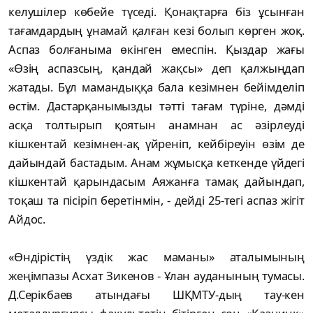
келушілер көбейе түседі. Қонақтарға біз ұсынған
тағамдардың ұнамай қалған кезі болып көрген жоқ.
Аспаз болғаныма өкінген емеспін. Қыздар жағы
«Өзің аспазсың, қандай жақсы» деп қалжыңдап
жатады. Бұл мамандыққа бала кезімнен бейімделіп
өстім. Дастарқанымызды тәтті тағам түріне, дәмді
асқа толтырып қоятын анамнан ас әзірлеуді
кішкентай кезімнен-ақ үйреніп, кейбіреуін өзім де
дайындай бастадым. Анам жұмысқа кеткенде үйдегі
кішкентай қарындасым Аяжанға тамақ дайындап,
тоқаш та пісіріп беретінмін, - дейді 25-тегі аспаз жігіт
Айдос.
«Өндірістің үздік жас маманы» аталымының
жеңімпазы Асхат Зикенов - Ұлан ауданының тумасы.
Д.Серікбаев атындағы ШҚМТУ-дың тау-кен