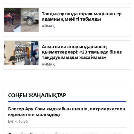
Талдықорғанда гараж маңынан ер
адамның мәйіті табылды
АЙМАҚ
Алматы кәсіпорындарының
қызметкерлері: «23 тамызда біз өз
таңдауымызды жасаймыз»
АЙМАҚ
СОҢҒЫ ЖАҢАЛЫҚТАР
Блогер Ару Сағи хиджабын шешіп, патриархатпен
күресетінін мәлімдеді
Бүгін, 15:36