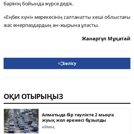
бәрінің бойында жүрсе дедік.
«Еңбек күні» мерекесінің салтанатты кеші облыстағы
жас өнерпаздардың ән-жырына ұласты.
Жанаргүл Мұқатай
Бөлісу
ОҚИ ОТЫРЫҢЫЗ
Алматыда бір тәулікте 2 мыңға
жуық жол ережесі бұзылды
АЙМАҚ