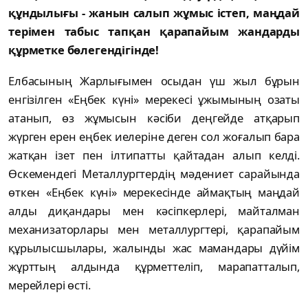
құндылығы - жанын салып жұмыс істеп, маңдай
терімен табыс тапқан қарапайым жандарды
құрметке бөлегендігінде!
Елбасының Жарлығымен осыдан үш жыл бұрын
енгізілген «Еңбек күні» мерекесі ұжымының озаты
атанып, өз жұмысын кәсіби деңгейде атқарып
жүрген ерен еңбек иелеріне деген сол жоғалып бара
жатқан ізет пен ілтипатты қайтадан алып келді.
Өскемендегі Металлургтердің мәдениет сарайында
өткен «Еңбек күні» мерекесінде аймақтың маңдай
алды диқандары мен кәсіпкерлері, майталман
механизаторлары мен металлургтері, қарапайым
құрылысшылары, жалынды жас мамандары дүйім
жұрттың алдында құрметтеліп, марапатталып,
мерейлері өсті.