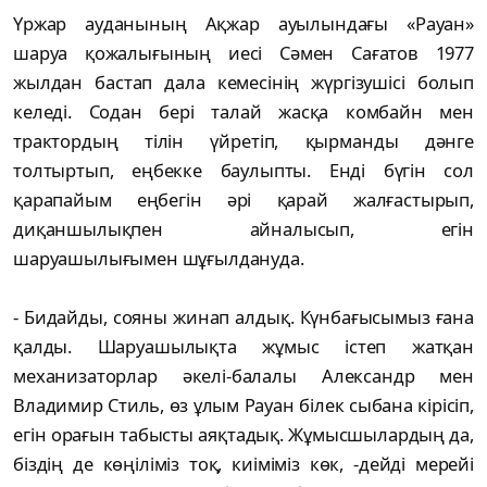
Үржар ауданының Ақжар ауылындағы «Рауан»
шаруа қожалығының иесі Сәмен Сағатов 1977
жылдан бастап дала кемесінің жүргізушісі болып
келеді. Содан бері талай жасқа комбайн мен
трактордың тілін үйретіп, қырманды дәнге
толтыртып, еңбекке баулыпты. Енді бүгін сол
қарапайым еңбегін әрі қарай жалғастырып,
диқаншылықпен айналысып, егін
шаруашылығымен шұғылдануда.
- Бидайды, сояны жинап алдық. Күнбағысымыз ғана
қалды. Шаруашылықта жұмыс істеп жатқан
механизаторлар әкелі-балалы Александр мен
Владимир Стиль, өз ұлым Рауан білек сыбана кірісіп,
егін орағын табысты аяқтадық. Жұмысшылардың да,
біздің де көңіліміз тоқ, киіміміз көк, -дейді мерейі