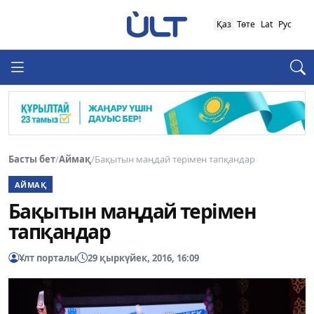
Қаз
Төте
Lat
Рус
Басты бет
/
Аймақ
/
Бақытын маңдай терімен тапқандар
АЙМАҚ
Бақытын маңдай терімен
тапқандар
Ұлт порталы
29 қыркүйек, 2016, 16:09