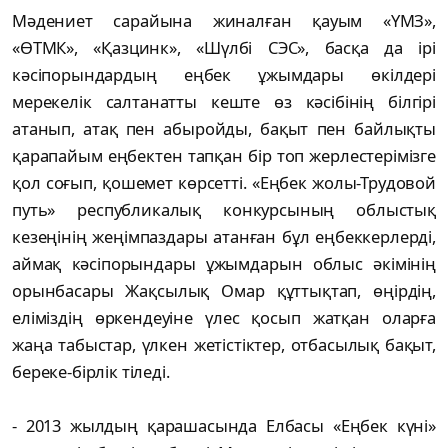
Мәдениет сарайына жиналған қауым «ҮМЗ»,
«ӨТМК», «Қазцинк», «Шүлбі СЭС», басқа да ірі
кәсіпорындардың еңбек ұжымдары өкілдері
мерекелік салтанатты кеште өз кәсібінің білгірі
атанып, атақ пен абыройды, бақыт пен байлықты
қарапайым еңбектен тапқан бір топ жерлестерімізге
қол соғып, қошемет көрсетті. «Еңбек жолы-Трудовой
путь» республикалық конкурсының облыстық
кезеңінің жеңімпаздары атанған бұл еңбеккерлерді,
аймақ кәсіпорындары ұжымдарын облыс әкімінің
орынбасары Жақсылық Омар құттықтап, өңірдің,
еліміздің өркендеуіне үлес қосып жатқан оларға
жаңа табыстар, үлкен жетістіктер, отбасылық бақыт,
береке-бірлік тіледі.
- 2013 жылдың қарашасында Елбасы «Еңбек күні»