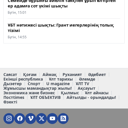
Семейде бұрынғы әйелін таяқпен ұрып өлтірген
ер адамға сот үкімі шықты
Бүгін, 15:01
ҰБТ нәтижесі шықты: Грант иегерлерінің толық
тізімі
Бүгін, 14:55
Саясат
Қоғам
Аймақ
Руханият
Әдебиет
Екінші республика
Ұлт тарихы
Әлемде
Дызетер
Спорт
U magazine
ҰЛТ TV
Жұмысшы мамандықтар жылы!
Ақсауыт
Экономика және бизнес
Қылмыс
Ұлт айнасы
Постtimes
ҰЛТ ОБЪЕКТИВ
Айтылды - орындалды!
Өзекті