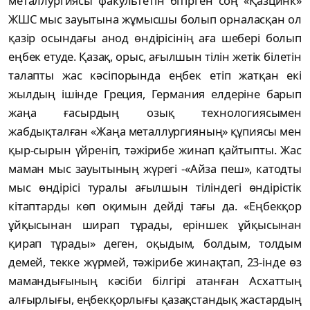
металлургиясы факультетін бітірген соң «Қазцинк»
ЖШС мыс зауытына жұмысшы болып орналасқан ол
қазір осындағы анод өндірісінің аға шебері болып
еңбек етуде. Қазақ, орыс, ағылшын тілін жетік білетін
талапты жас кәсіпорында еңбек етіп жатқан екі
жылдың ішінде Греция, Германия елдеріне барып
жаңа ғасырдың озық технологиясымен
жабдықталған «Жаңа металлургияның» құпиясы мен
қыр-сырын үйреніп, тәжірибе жинап қайтыпты. Жас
маман мыс зауытының жүрегі -«Айза пеш», катодты
мыс өндірісі туралы ағылшын тіліндегі өндірістік
кітаптарды көп оқимын дейді тағы да. «Еңбекқор
ұйқысынан ширап тұрады, еріншек ұйқысынан
қирап тұрады» деген, оқыдым, болдым, толдым
демей, текке жүрмей, тәжірибе жинақтап, 23-інде өз
мамандығының кәсіби білгірі атанған Асхаттың
алғырлығы, еңбекқорлығы қазақстандық жастардың