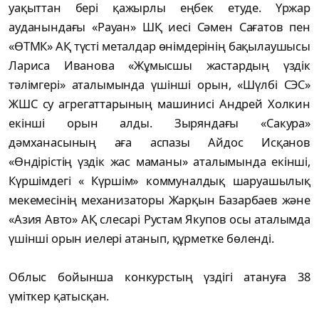
уақыттан бері қажырлы еңбек етуде. Үржар
ауданындағы «Рауан» ШҚ иесі Сәмен Сағатов пен
«ӨТМК» АҚ түсті металдар өнімдерінің бақылаушысы
Лариса Иванова «Жұмысшы жастардың үздік
тәлімгері» аталымында үшінші орын, «Шүлбі СЭС»
ЖШС су агрегаттарының машинисі Андрей Холкин
екінші орын алды. Зыряндағы «Сакура»
дәмханасының аға аспазы Айдос Исқанов
«Өндірістің үздік жас маманы» аталымында екінші,
Күршімдегі « Күршім» коммуналдық шаруашылық
мекемесінің механизаторы Жарқын Базарбаев және
«Азия Авто» АҚ слесарі Рустам Якупов осы аталымда
үшінші орын иелері атанып, құрметке бөленді.
Облыс бойынша конкурстың үздігі атануға 38
үміткер қатысқан.