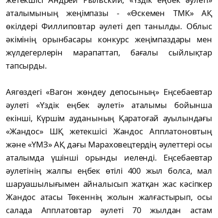
аталымының жеңімпазы - «Өскемен ТМК» АҚ
өкілдері Филлиповтар әулеті деп танылды. Облыс
әкімінің орынбасары конкурс жеңімпаздары мен
жүлдегерлерін марапаттап, бағалы сыйлықтар
тапсырды.
Аягөздегі «Вагон жөндеу депосының» Еңсебаевтар
әулеті «Үздік еңбек әулеті» аталымы бойынша
екінші, Күршім ауданының Қаратоғай ауылындағы
«Жандос» ШҚ жетекшісі Жандос Апплатоновтың
және «ҮМЗ» АҚ дағы Мараховецтердің әулеттері осы
аталымда үшінші орынды иеленді. Еңсебаевтар
әулетінің жалпы еңбек өтілі 400 жыл болса, мал
шаруашылығымен айналысып жатқан жас кәсіпкер
Жандос атасы Төкеннің жолын жалғастырып, осы
салада Апплатовтар әулеті 70 жылдан астам