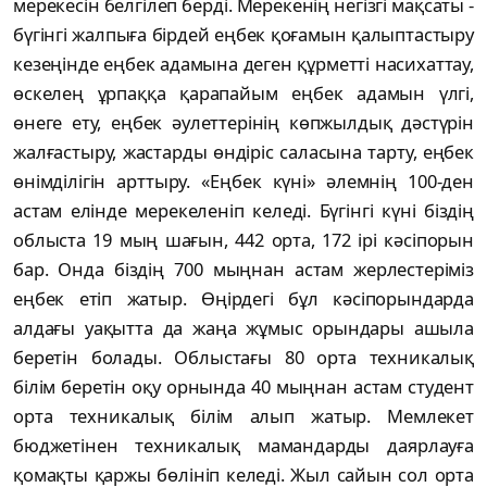
мерекесін белгілеп берді. Мерекенің негізгі мақсаты -
бүгінгі жалпыға бірдей еңбек қоғамын қалыптастыру
кезеңінде еңбек адамына деген құрметті насихаттау,
өскелең ұрпаққа қарапайым еңбек адамын үлгі,
өнеге ету, еңбек әулеттерінің көпжылдық дәстүрін
жалғастыру, жастарды өндіріс саласына тарту, еңбек
өнімділігін арттыру. «Еңбек күні» әлемнің 100-ден
астам елінде мерекеленіп келеді. Бүгінгі күні біздің
облыста 19 мың шағын, 442 орта, 172 ірі кәсіпорын
бар. Онда біздің 700 мыңнан астам жерлестеріміз
еңбек етіп жатыр. Өңірдегі бұл кәсіпорындарда
алдағы уақытта да жаңа жұмыс орындары ашыла
беретін болады. Облыстағы 80 орта техникалық
білім беретін оқу орнында 40 мыңнан астам студент
орта техникалық білім алып жатыр. Мемлекет
бюджетінен техникалық мамандарды даярлауға
қомақты қаржы бөлініп келеді. Жыл сайын сол орта