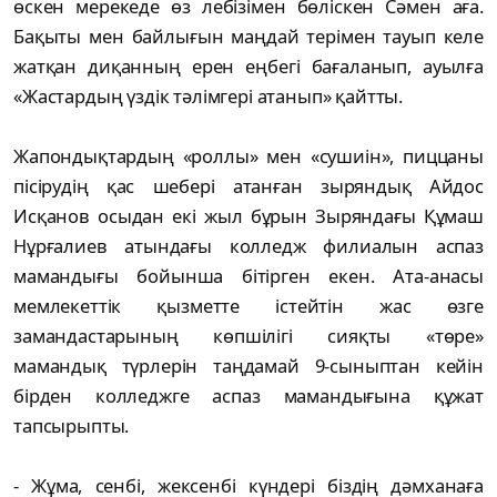
өскен мерекеде өз лебізімен бөліскен Сәмен аға.
Бақыты мен байлығын маңдай терімен тауып келе
жатқан диқанның ерен еңбегі бағаланып, ауылға
«Жастардың үздік тәлімгері атанып» қайтты.
Жапондықтардың «роллы» мен «сушиін», пиццаны
пісірудің қас шебері атанған зыряндық Айдос
Исқанов осыдан екі жыл бұрын Зыряндағы Құмаш
Нұрғалиев атындағы колледж филиалын аспаз
мамандығы бойынша бітірген екен. Ата-анасы
мемлекеттік қызметте істейтін жас өзге
замандастарының көпшілігі сияқты «төре»
мамандық түрлерін таңдамай 9-сыныптан кейін
бірден колледжге аспаз мамандығына құжат
тапсырыпты.
- Жұма, сенбі, жексенбі күндері біздің дәмханаға