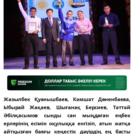
Жазылбек Қуанышбаев, Кәмшәт Дөненбаева,
Ыбырай Жақаев, Шығанақ Берсиев, Тәттәй
Әбілқасымов сынды сан мыңдаған еңбек
ерлерінің есімін оқулыққа енгізіп, атын жатқа
айтқызған баяғы кеңестік дәуірдің ең басты