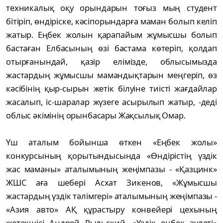
техникалық оқу орындарын тоғыз мың студент
бітіріп, өндіріске, кәсіпорындарға маман болып келіп
жатыр. Еңбек жолын қарапайым жұмысшы болып
бастаған Елбасының өзі бастама көтеріп, қолдап
отырғанындай, қазір елімізде, облысымызда
жастардың жұмысшы мамандықтарын меңгеріп, өз
кәсібінің қыр-сырын жетік білуіне тиісті жағдайлар
жасалып, іс-шаралар жүзеге асырылып жатыр, -деді
облыс әкімінің орынбасары Жақсылық Омар.
Үш аталым бойынша өткен «Еңбек жолы»
конкурсының қорытындысында «Өндірістің үздік
жас маманы» аталымының жеңімпазы - «Қазцинк»
ЖШС аға шебері Асхат Зикенов, «Жұмысшы
жастардың үздік тәлімгері» аталымының жеңімпазы -
«Азия авто» АҚ құрастыру конвейері цехының
жетекшісі Андрей Рыльский, «Үздік еңбек әулеті»