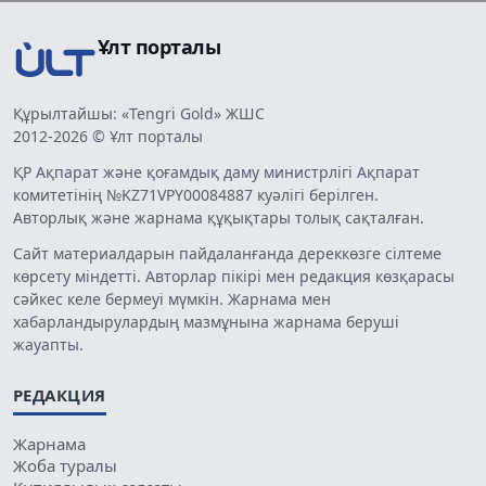
Ұлт порталы
Құрылтайшы: «Tengri Gold» ЖШС
2012-2026 © Ұлт порталы
ҚР Ақпарат және қоғамдық даму министрлігі Ақпарат
комитетінің №KZ71VPY00084887 куәлігі берілген.
Авторлық және жарнама құқықтары толық сақталған.
Сайт материалдарын пайдаланғанда дереккөзге сілтеме
көрсету міндетті. Авторлар пікірі мен редакция көзқарасы
сәйкес келе бермеуі мүмкін. Жарнама мен
хабарландырулардың мазмұнына жарнама беруші
жауапты.
РЕДАКЦИЯ
Жарнама
Жоба туралы