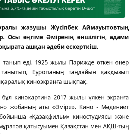
туралы жазушы Жүсіпбек Аймауытовтың
р. Осы әңгіме Әміренің әншілігін, адами
қырата ашқан әдеби ескерткіш.
» танып еді. 1925 жылы Парижде өткен өнер
е танытып, Еуропаның таңдайын қаққызып
лықаралық киноэкранға шықпақ.
қан бұл кинокартина 2017 жылы үлкен экранға
но жобаның аты «Әміре». Кино - Мәдениет
 бойынша «Қазақфильм» киностудиясы және
мұратов қатысуымен Қазақстан мен АҚШ-тың