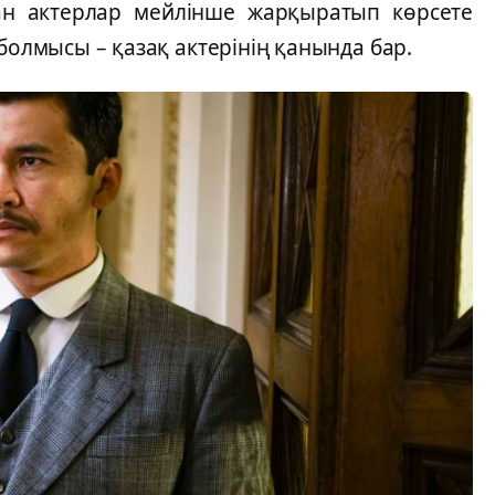
ан актерлар мейлінше жарқыратып көрсете
болмысы – қазақ актерінің қанында бар.