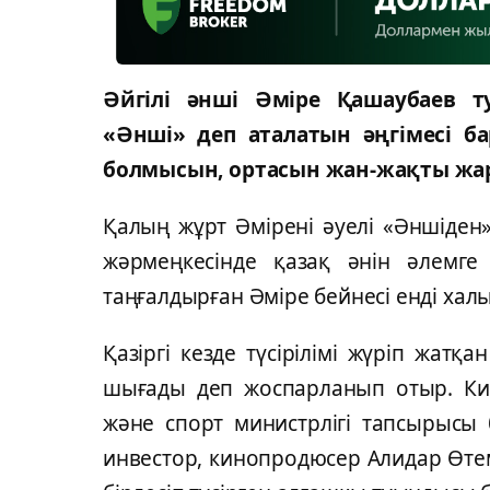
Әйгілі әнші Әміре Қашаубаев 
«Әнші» деп аталатын әңгімесі ба
болмысын, ортасын жан-жақты жар
Қалың жұрт Әмірені әуелі «Әншіден
жәрмеңкесінде қазақ әнін әлемг
таңғалдырған Әміре бейнесі енді ха
Қазіргі кезде түсірілімі жүріп жат
шығады деп жоспарланып отыр. Ки
және спорт министрлігі тапсырысы
инвестор, кинопродюсер Алидар Өте