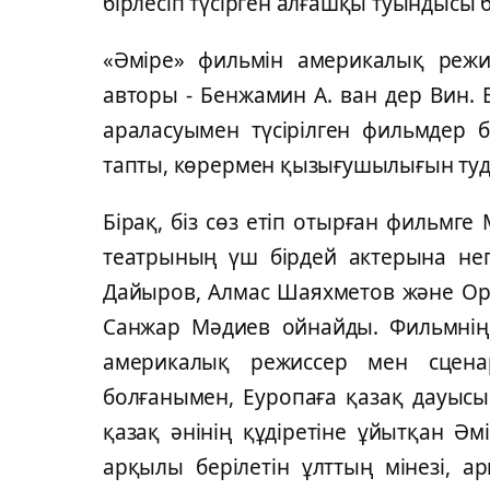
бірлесіп түсірген алғашқы туындысы 
«Әміре» фильмін америкалық режи
авторы - Бенжамин А. ван дер Вин. 
араласуымен түсірілген фильмдер б
тапты, көрермен қызығушылығын туды
Бірақ, біз сөз етіп отырған фильмг
театрының үш бірдей актерына негі
Дайыров, Алмас Шаяхметов және Ора
Санжар Мәдиев ойнайды. Фильмнің
америкалық режиссер мен сценар
болғанымен, Еуропаға қазақ дауысын
қазақ әнінің құдіретіне ұйытқан Ә
арқылы берілетін ұлттың мінезі, а