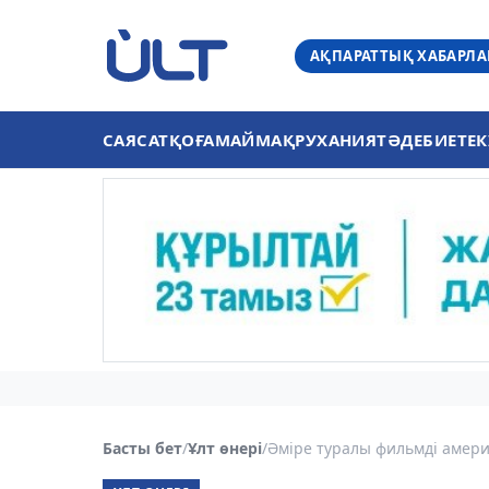
АҚПАРАТТЫҚ ХАБАРЛ
САЯСАТ
ҚОҒАМ
АЙМАҚ
РУХАНИЯТ
ӘДЕБИЕТ
ЕК
Басты бет
/
Ұлт өнері
/
Әміре туралы фильмді америк