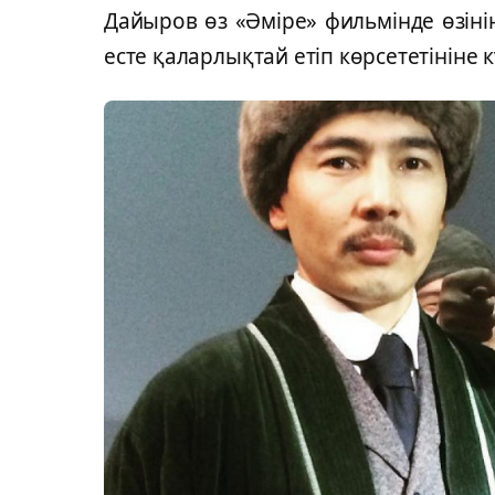
Дайыров өз «Әміре» фильмінде өзін
есте қаларлықтай етіп көрсететініне 