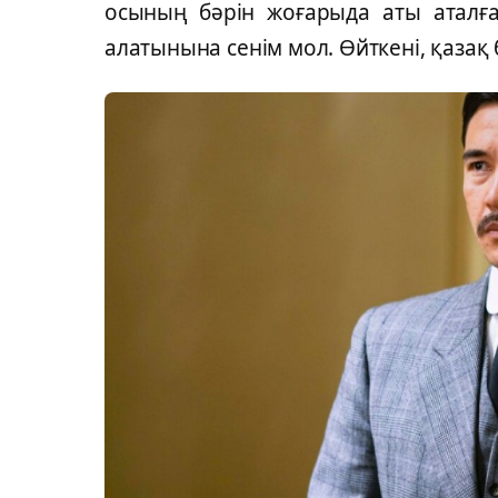
осының бәрін жоғарыда аты аталғ
алатынына сенім мол. Өйткені, қазақ 