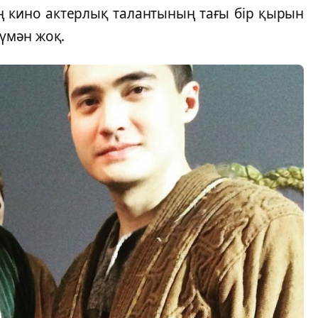
ің кино актерлық талантының тағы бір қырын
күмән жоқ.