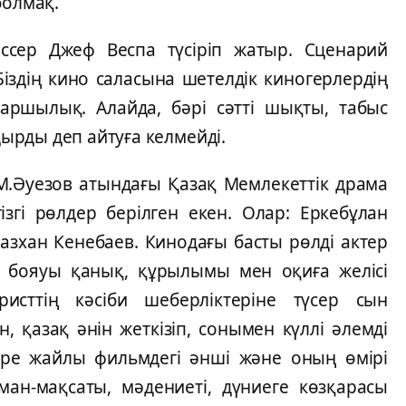
болмақ.
ссер Джеф Веспа түсіріп жатыр. Сценарий
Біздің кино саласына шетелдік киногерлердің
аршылық. Алайда, бәрі сәтті шықты, табыс
рды деп айтуға келмейді.
е М.Әуезов атындағы Қазақ Мемлекеттік драма
згі рөлдер берілген екен. Олар: Еркебұлан
зхан Кенебаев. Кинодағы басты рөлді актер
 бояуы қанық, құрылымы мен оқиға желісі
исттің кәсіби шеберліктеріне түсер сын
, қазақ әнін жеткізіп, сонымен күллі әлемді
міре жайлы фильмдегі әнші және оның өмірі
рман-мақсаты, мәдениеті, дүниеге көзқарасы