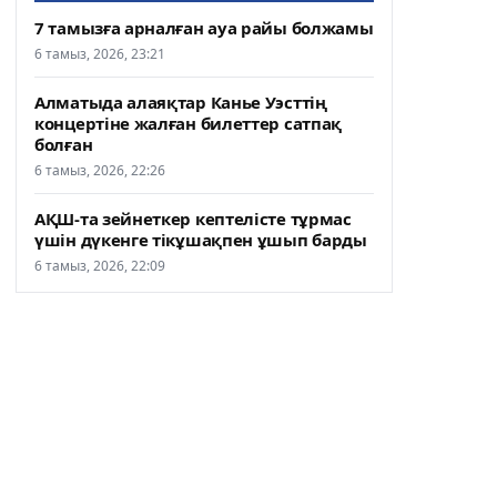
7 тамызға арналған ауа райы болжамы
6 тамыз, 2026, 23:21
Алматыда алаяқтар Канье Уэсттің
концертіне жалған билеттер сатпақ
болған
6 тамыз, 2026, 22:26
АҚШ-та зейнеткер кептелісте тұрмас
үшін дүкенге тікұшақпен ұшып барды
6 тамыз, 2026, 22:09