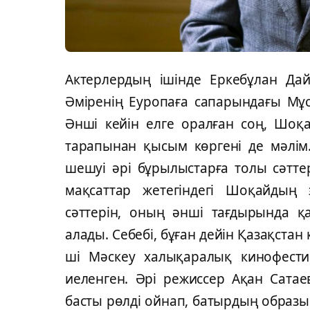
Актерлердың ішінде Еркебұлан Да
Әміренің Еуропаға сапарындағы Мұс
Әнші кейін елге оралған соң, Шоқа
тарапынан қысым көргені де мәлім.
шешуі әрі бұрылыстарға толы сәтте
мақсаттар жетегіндегі Шоқайдың 
сәттерін, оның әнші тағдырында қа
алады. Себебі, бұған дейін Қазақста
ші Мәскеу халықаралық кинофести
иеленген. Әрі режиссер Ақан Сат
басты рөлді ойнап, батырдың образ