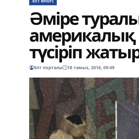
ҰЛТ ӨНЕРІ
Әміре турал
америкалық 
түсіріп жатыр.
Ұлт порталы
18 тамыз, 2016, 09:49