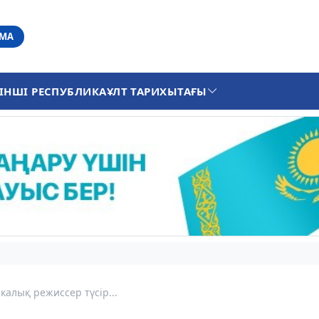
АМА
ІНШІ РЕСПУБЛИКА
ҰЛТ ТАРИХЫ
ТАҒЫ
алық режиссер түсір...