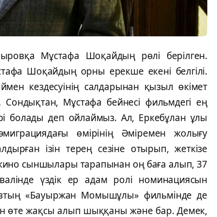
йыровқа Мұстафа Шоқайдың рөлі берілген.
тафа Шоқайдың орны ерекше екені белгілі.
ймен кездесуінің салдарынан қызыл өкімет
 Сондықтан, Мұстафа бейнесі фильмдегі ең
рі болады деп ойлаймыз. Ал, Еркебұлан ұлы
эмиграциядағы өмірінің Әміремен жолығу
лдырған ізін терең сезіне отырып, жеткізе
н кино сыншылары тарапынан оң баға алып, 37
валінде үздік ер адам ролі номинациясын
аевтың «Бауыржан Момышұлы» фильмінде де
ын өте жақсы алып шыққаны және бар. Демек,