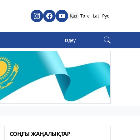
Қаз
Төте
Lat
Рус
СОҢҒЫ ЖАҢАЛЫҚТАР