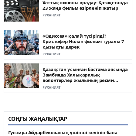
Ұлттық киноны қолдау: Қазақстанда
23 жаңа фильм әзірленіп жатыр
РУХАНИЯТ
«Одиссея» қалай түсірілді?
Кристофер Нолан фильмі туралы 7
қызықты дерек
РУХАНИЯТ
Қазақстан ұсынған бастама аясында
Замбияда Халықаралық
волонтерлер жылының ресми
ашылуы өтті
РУХАНИЯТ
СОҢҒЫ ЖАҢАЛЫҚТАР
Гүлзира Айдарбекованың үшінші келінін бала