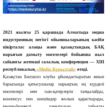
2021 жылғы 25 қарашада Алматыда медиа
индустрияның негізгі ойыншыларының кәсіби
пікірталас алаңы және қазақстандық БАҚ
нарығын дамыту мәселелері бойынша жыл
сайынғы жетекші салалық конференция —
XIII
республикалық
«
Media
Құрылтай»
өтеді.
Қазақстан Баспасөз клубы ұйымдастыратын жиын
барысында қатысушылар нарықтың ең күрделі
мәселелері мен сын-қатерлерін талқылайды,
консенсус пен шешімдер жолын қарастырады,
медиа-бизнесті дамытудың табысты