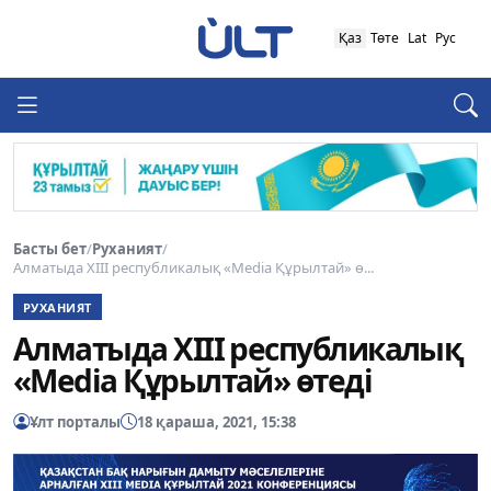
Қаз
Төте
Lat
Рус
Басты бет
/
Руханият
/
Алматыда XIII республикалық «Media Құрылтай» ө...
РУХАНИЯТ
Алматыда XIII республикалық
«Media Құрылтай» өтеді
Ұлт порталы
18 қараша, 2021, 15:38