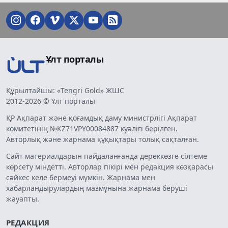
Ұлт порталы
Құрылтайшы: «Tengri Gold» ЖШС
2012-2026 © Ұлт порталы
ҚР Ақпарат және қоғамдық даму министрлігі Ақпарат
комитетінің №KZ71VPY00084887 куәлігі берілген.
Авторлық және жарнама құқықтары толық сақталған.
Сайт материалдарын пайдаланғанда дереккөзге сілтеме
көрсету міндетті. Авторлар пікірі мен редакция көзқарасы
сәйкес келе бермеуі мүмкін. Жарнама мен
хабарландырулардың мазмұнына жарнама беруші
жауапты.
РЕДАКЦИЯ