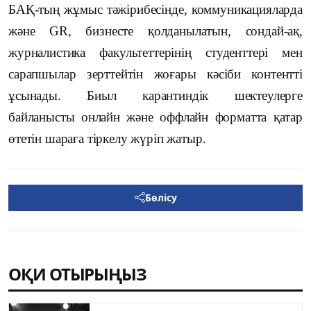
БАҚ-тың жұмыс тәжірибесінде, коммуникацияларда
және
GR
, бизнесте қолданылатын, сондай-ақ,
журналистика факультеттерінің студенттері мен
сарапшылар зерттейтін жоғары кәсіби контентті
ұсынады. Биыл карантиндік шектеулерге
байланысты онлайн және оффлайн форматта қатар
өтетін шараға тіркелу жүріп жатыр.
Бөлісу
ОҚИ ОТЫРЫҢЫЗ