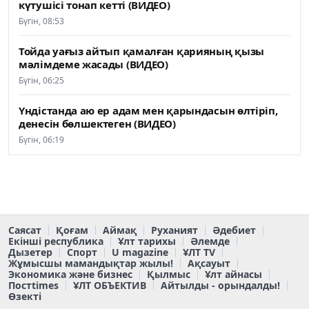
күтушісі тонап кетті (ВИДЕО)
Бүгін, 08:53
Тойда уағыз айтып қамалған қарияның қызы
мәлімдеме жасады (ВИДЕО)
Бүгін, 06:25
Үндістанда аю ер адам мен қарындасын өлтіріп,
денесін бөлшектеген (ВИДЕО)
Бүгін, 06:19
Саясат
Қоғам
Аймақ
Руханият
Әдебиет
Екінші республика
Ұлт тарихы
Әлемде
Дызетер
Спорт
U magazine
ҰЛТ TV
Жұмысшы мамандықтар жылы!
Ақсауыт
Экономика және бизнес
Қылмыс
Ұлт айнасы
Постtimes
ҰЛТ ОБЪЕКТИВ
Айтылды - орындалды!
Өзекті