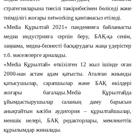
стратегияларына тиесілі тәжірибесімен бөліседі және
тиімділігі жоғары
networking
қамтамасыз етіледі.
«
Media
Құрылтай 2021» пандемияға байланысты
медиа индустрияға серпін беру, БАҚ-қа сенім,
заңнама, медиа-бизнесті басқарудағы жаңа үдерістер
т.б. мәселелерге арналады.
«
Media
Құрылтай» өткізілген 12 жыл ішінде оған
2000-нан астам адам қатысты. Аталған жиынды
қатысушылар, сарапшылар және БАҚ өкілдері
жоғары бағалады.
Media
Құрылтайда
ұйымдастырушылар саланың даму барысын
анықтайтын кәсіби аудитория – құрылтайшылар,
меншік иелері, БАҚ редакторлары, мемлекеттік
құрылымдар жиналады.