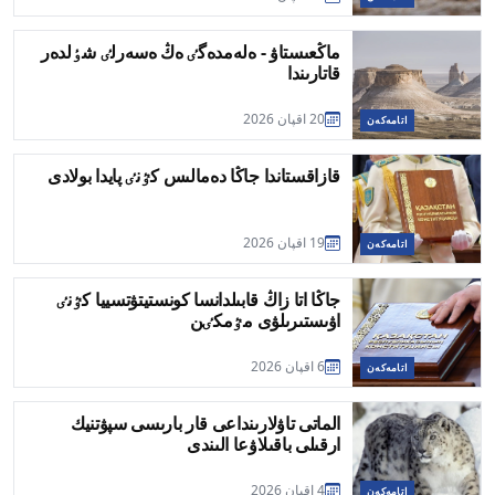
ماڭعىستاۋ - ەلەمدەگٸ ەڭ ەسەرلٸ شٶلدەر
قاتارىندا
20 اقپان 2026
اتامەكەن
قازاقستاندا جاڭا دەمالىس كٷنٸ پايدا بولادى
19 اقپان 2026
اتامەكەن
جاڭا اتا زاڭ قابىلدانسا كونستيتۋتسييا كٷنٸ
اۋىستىرىلۋى مٷمكٸن
6 اقپان 2026
اتامەكەن
الماتى تاۋلارىنداعى قار بارىسى سپۋتنيك
ارقىلى باقىلاۋعا الىندى
4 اقپان 2026
اتامەكەن