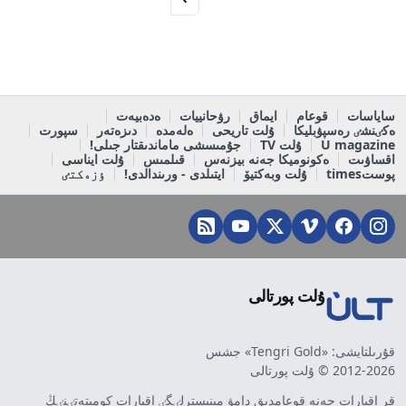
ساياسات
قوعام
ايماق
رۋحانييات
ەدەبيەت
ەكٸنشٸ رەسپۋبليكا
ۇلت تاريحى
ەلەمدە
دىزەتەر
سپورت
U magazine
ۇلت TV
جۇمىسشى ماماندىقتار جىلى!
اقساۋىت
ەكونوميكا جەنە بيزنەس
قىلمىس
ۇلت ايناسى
پوستtimes
ۇلت وبەكتيۆ
ايتىلدى - ورىندالدى!
ٶزەكتٸ
ۇلت پورتالى
قۇرىلتايشى: «Tengri Gold» جشس
2012-2026 © ۇلت پورتالى
قر اقپارات جەنە قوعامدىق دامۋ مينيسترلٸگٸ اقپارات كوميتەتٸنٸڭ