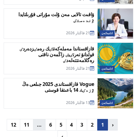
ۋاقىت تالابى مەن ۇلت مۇراتى قۇرىلتايدا
ٷندەستٸ
21 قاڭتار 2026
اتامەكەن
قازاقستاندا مەملەكەتتٸك رەمٸزدەردٸ
قولدانۋ تەرتٸبٸ زاڭمەن ناقتى
رەگلامەنتتەلەدٸ
21 قاڭتار 2026
اتامەكەن
Vogue قازاقستاندى 2025 جىلعى ەڭ
ٷزدٸك 14 باعىتقا قوستى
13 قاڭتار 2026
اتامەكەن
12
11
...
6
5
4
3
2
1
‹
›