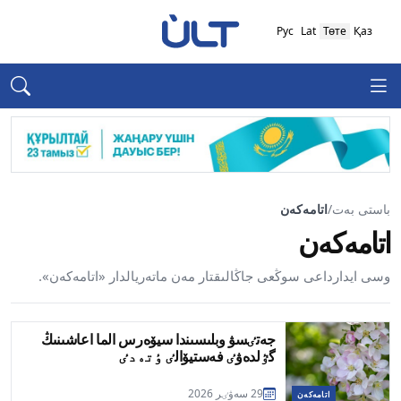
Рус
Lat
Төте
Қаз
باستى بەت
/
اتامەكەن
اتامەكەن
وسى ايدارداعى سوڭعى جاڭالىقتار مەن ماتەريالدار «اتامەكەن».
جەتٸسۋ وبلىسىندا سيۆەرس الما اعاشىنىڭ
گٷلدەۋٸ فەستيۆالٸ ٶتەدٸ
29 سەۋٸر 2026
اتامەكەن