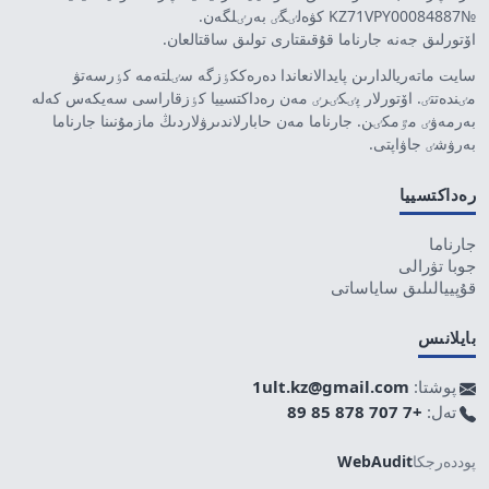
№KZ71VPY00084887 كۋەلٸگٸ بەرٸلگەن.
اۆتورلىق جەنە جارناما قۇقىقتارى تولىق ساقتالعان.
سايت ماتەريالدارىن پايدالانعاندا دەرەككٶزگە سٸلتەمە كٶرسەتۋ
مٸندەتتٸ. اۆتورلار پٸكٸرٸ مەن رەداكتسييا كٶزقاراسى سەيكەس كەلە
بەرمەۋٸ مٷمكٸن. جارناما مەن حابارلاندىرۋلاردىڭ مازمۇنىنا جارناما
بەرۋشٸ جاۋاپتى.
رەداكتسييا
جارناما
جوبا تۋرالى
قۇپييالىلىق ساياساتى
بايلانىس
پوشتا:
1ult.kz@gmail.com
تەل:
+7 707 878 85 89
پوددەرجكا
WebAudit