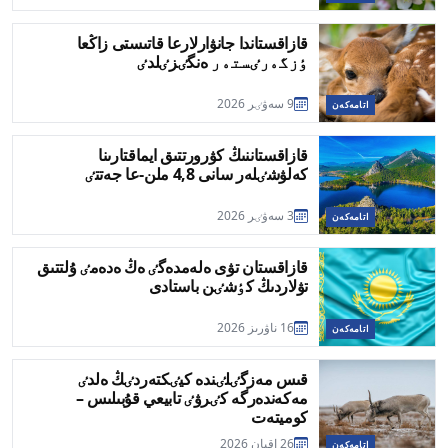
قازاقستاندا جانۋارلارعا قاتىستى زاڭعا
ٶزگەرٸستەر ەنگٸزٸلدٸ
9 سەۋٸر 2026
اتامەكەن
قازاقستاننىڭ كۋرورتتىق ايماقتارىنا
كەلۋشٸلەر سانى 4,8 ملن-عا جەتتٸ
3 سەۋٸر 2026
اتامەكەن
قازاقستان تۋى ەلەمدەگٸ ەڭ ەدەمٸ ۇلتتىق
تۋلاردىڭ كٶشٸن باستادى
16 ناۋرىز 2026
اتامەكەن
قىس مەزگٸلٸندە كيٸكتەردٸڭ ەلدٸ
مەكەندەرگە كٸرۋٸ تابيعي قۇبىلىس –
كوميتەت
26 اقپان 2026
اتامەكەن