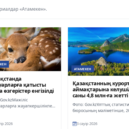
риалдар «Атамекен».
КЕН
АТАМЕКЕН
ақстанда
Қазақстанның курор
арларға қатысты
аймақтарына келуші
а өзгерістер енгізілді
саны 4,8 млн-ға жетті
 Gov.kzМәжіліс
Фото: Gov.kzҰлттық статист
арларға жауапкершілікпен
бюросының мәліметінше, 2
 туралы» заңға енгізілетін
жылы Қазақстанның курор
улерді қабылдады деп
аймақтарындағы демалыс
уір 2026
3 сәуір 2026
а...
орында...