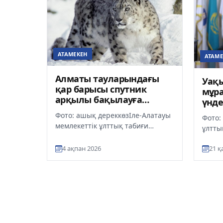
АТАМЕКЕН
АТАМЕ
Алматы тауларындағы
Уақы
қар барысы спутник
мұр
арқылы бақылауға
үнде
алынды
Фото: ашық дереккөзІле-Алатауы
Фото:
мемлекеттік ұлттық табиғи
ұлтты
паркінің аумағында қар барысын
униве
қорғау және бақылау мақсаты...
4 ақпан 2026
21 қ
Төрағ
Кәрімо