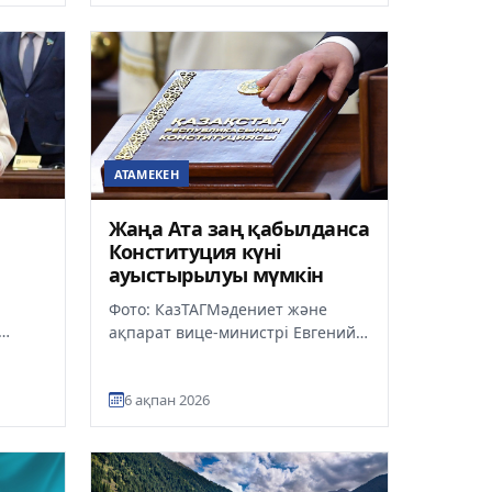
бірінші орын алды, деп х...
АТАМЕКЕН
Жаңа Ата заң қабылданса
Конституция күні
ауыстырылуы мүмкін
Фото: КазТАГМәдениет және
ақпарат вице-министрі Евгений
итуция
Кочетовтың айтуынша, арнайы
тін 15
конституциялық комиссия
6 ақпан 2026
мүшелер...