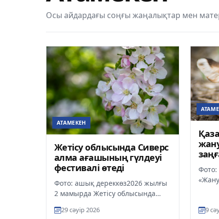
Осы айдардағы соңғы жаңалықтар мен мате
АТАМЕ
АТАМЕКЕН
Қаз
жану
Жетісу облысында Сиверс
заңғ
алма ағашының гүлдеуі
фестивалі өтеді
Фото:
«Жану
Фото: ашық дереккөз2026 жылғы
қарау
2 мамырда Жетісу облысында
түзет
Сиверс алма ағашының гүлдеуіне
29 сәуір 2026
9 сә
хабарл
арналған ауқымды фестиваль...