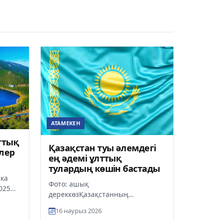
АТАМЕКЕН
ттық
Қазақстан туы әлемдегі
лер
ең әдемі ұлттық
тулардың көшін бастады
ика
Фото: ашық
025
дереккөзҚазақстанның
ттық
мемлекеттік туы әлемдегі ең
16 наурыз 2026
әдемі ұлттық тулар рейтингінде