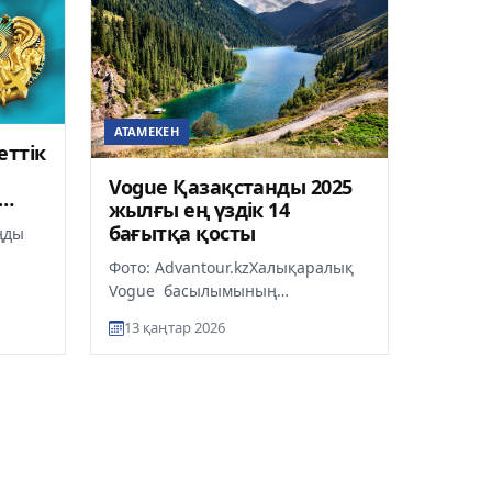
АТАМЕКЕН
еттік
Vogue Қазақстанды 2025
жылғы ең үздік 14
бағытқа қосты
ңды
Фото: Advantour.kzХалықаралық
дану
Vogue басылымының
аме...
редакторлары Қазақстанды 2025
13 қаңтар 2026
жылғы әлемдегі ТОП 14 орын
қатарына...