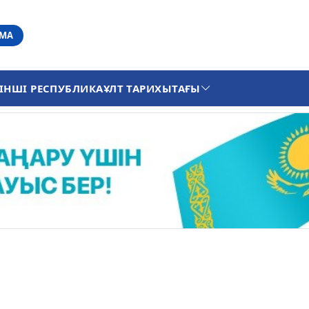
АМА
ІНШІ РЕСПУБЛИКА
ҰЛТ ТАРИХЫ
ТАҒЫ