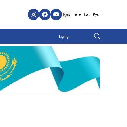
Қаз
Төте
Lat
Рус