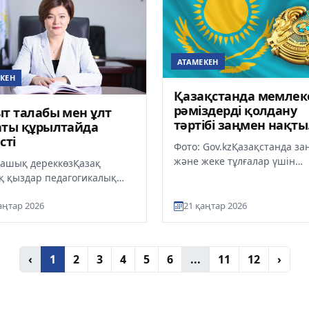
АТАМЕКЕН
КЕН
Қазақстанда мемлек
рәміздерді қолдану
т талабы мен ұлт
тәртібі заңмен нақты
аты құрылтайда
регламенттеледі
сті
Фото: Gov.kzҚазақстанда за
және жеке тұлғалар үшін
 ашық дереккөзҚазақ
мемлекеттік рәміздерді қол
қ қыздар педагогикалық
тәртібі егжей-тегжейлі регл
рситетінің Басқарма
аңтар 2026
21 қаңтар 2026
асы – Ректоры Бейбіткүл
ва...
‹
1
2
3
4
5
6
...
11
12
›