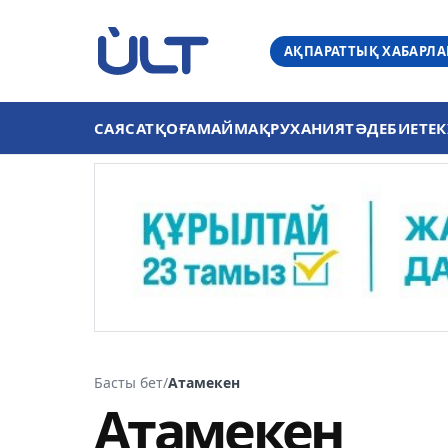
АҚПАРАТТЫҚ ХАБАРЛ
САЯСАТ
ҚОҒАМ
АЙМАҚ
РУХАНИЯТ
ӘДЕБИЕТ
ЕК
Басты бет
/
Атамекен
Атамекен