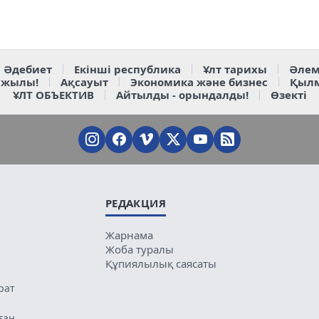
Әдебиет
Екінші республика
Ұлт тарихы
Әлем
 жылы!
Ақсауыт
Экономика және бизнес
Қыл
ҰЛТ ОБЪЕКТИВ
Айтылды - орындалды!
Өзекті
РЕДАКЦИЯ
Жарнама
Жоба туралы
Құпиялылық саясаты
рат
ған.