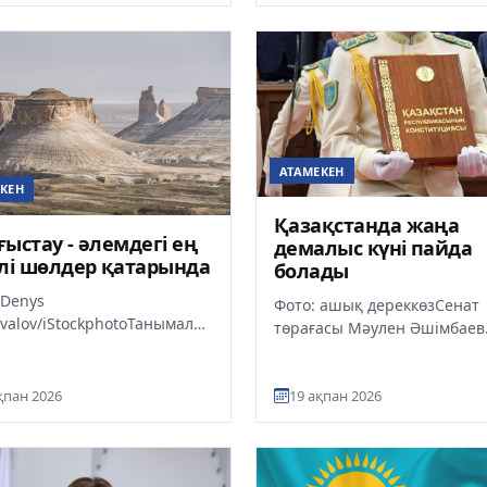
АТАМЕКЕН
КЕН
Қазақстанда жаңа
ыстау - әлемдегі ең
демалыс күні пайда
лі шөлдер қатарында
болады
 Denys
Фото: ашық дереккөзСенат
valov/iStockphotoТанымал
төрағасы Мәулен Әшімбаев
ндық басылым The
Қазақстандағы жаңа Конст
raph жариялаған
күні алдағы референдум өте
ңізде міндетті түрде бар...
қпан 2026
н...
19 ақпан 2026