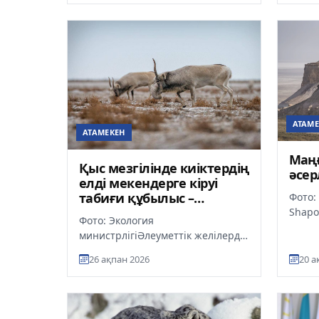
АТАМЕ
АТАМЕКЕН
Маңғ
Қыс мезгілінде киіктердің
әсер
елді мекендерге кіруі
табиғи құбылыс –
Фото:
Комитет
Shapo
Фото: Экология
брита
министрлігіӘлеуметтік желілерде
Teleg
қыс мезгілінде киіктердің елді
«Өмірі
26 ақпан 2026
20 а
мекендерге кірген сәттері
түсірілген...