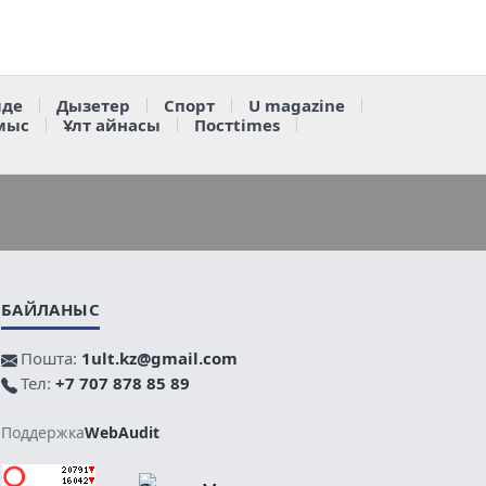
де
Дызетер
Спорт
U magazine
мыс
Ұлт айнасы
Постtimes
БАЙЛАНЫС
Пошта:
1ult.kz@gmail.com
Тел:
+7 707 878 85 89
Поддержка
WebAudit