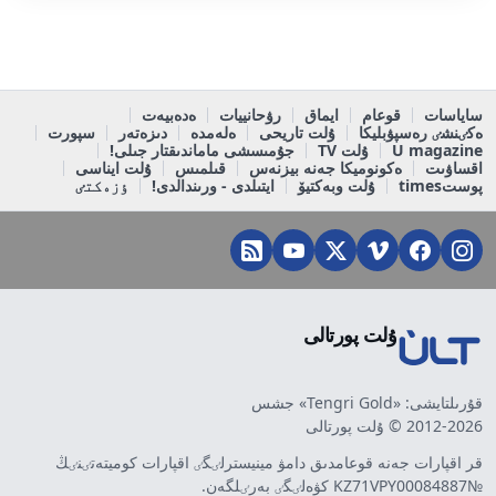
ساياسات
قوعام
ايماق
رۋحانييات
ەدەبيەت
ەكٸنشٸ رەسپۋبليكا
ۇلت تاريحى
ەلەمدە
دىزەتەر
سپورت
U magazine
ۇلت TV
جۇمىسشى ماماندىقتار جىلى!
اقساۋىت
ەكونوميكا جەنە بيزنەس
قىلمىس
ۇلت ايناسى
پوستtimes
ۇلت وبەكتيۆ
ايتىلدى - ورىندالدى!
ٶزەكتٸ
ۇلت پورتالى
قۇرىلتايشى: «Tengri Gold» جشس
2012-2026 © ۇلت پورتالى
قر اقپارات جەنە قوعامدىق دامۋ مينيسترلٸگٸ اقپارات كوميتەتٸنٸڭ
№KZ71VPY00084887 كۋەلٸگٸ بەرٸلگەن.