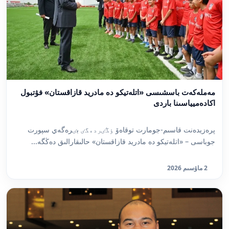
مەملەكەت باسشىسى «اتلەتيكو دە مادريد قازاقستان» فۋتبول
اكادەميياسىنا باردى
پرەزيدەنت قاسىم-جومارت توقاەۆ ٶڭٸردەگٸ بٸرەگەي سپورت
جوباسى – «اتلەتيكو دە مادريد قازاقستان» حالىقارالىق دەڭگە...
2 ماۋسىم 2026