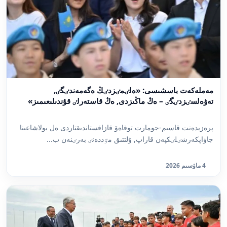
مەملەكەت باسشىسى: «ەلٸمٸزدٸڭ ەگەمەندٸگٸ,
تەۋەلسٸزدٸگٸ – ەڭ ماڭىزدى, ەڭ قاستەرلٸ قۇندىلىعىمىز»
پرەزيدەنت قاسىم-جومارت توقاەۆ قازاقستاندىقتاردى ەل بولاشاعىنا
جاۋاپكەرشٸلٸكپەن قاراپ, ۇلتتىق مٷددەنٸ بەرٸنەن ب...
4 ماۋسىم 2026