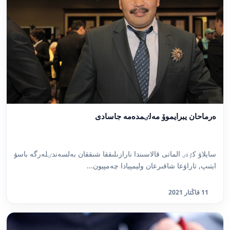
ەرماحان يبرايموۆ مەلٸمدەمە جاسادى
سايلاۋ كٷنٸ الماتى قالاسىندا نارازىلىققا شىققان بەلسەندٸلەرگە باسۋ
ايتىپ, تاراۋعا شاقىرعان وليمپيادا چەمپيون...
11 قاڭتار 2021