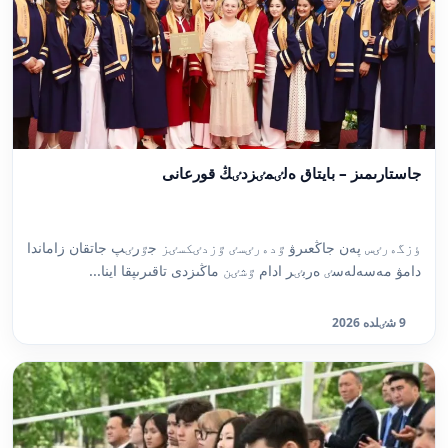
جاستارىمىز – بايتاق ەلٸمٸزدٸڭ قورعانى
ٶزگەرٸس پەن جاڭعىرۋ ٷدەرٸسٸ ٷزدٸكسٸز جٷرٸپ جاتقان زاماندا
دامۋ مەسەلەسٸ ەربٸر ادام ٷشٸن ماڭىزدى تاقىرىپقا اينا...
9 شٸلدە 2026