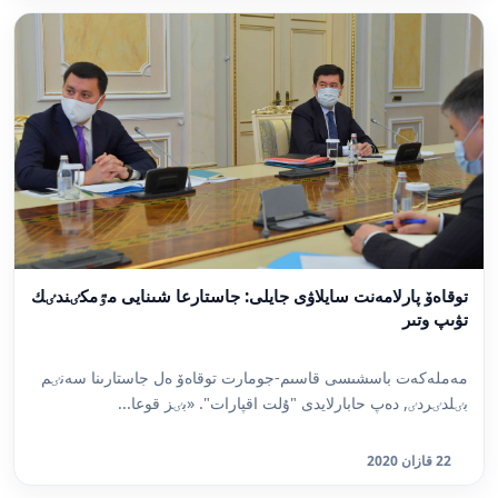
توقاەۆ پارلامەنت سايلاۋى جايلى: جاستارعا شىنايى مٷمكٸندٸك
تۋىپ وتىر
مەملەكەت باسشىسى قاسىم-جومارت توقاەۆ ەل جاستارىنا سەنٸم
بٸلدٸردٸ, دەپ حابارلايدى "ۇلت اقپارات". «بٸز قوعا...
22 قازان 2020