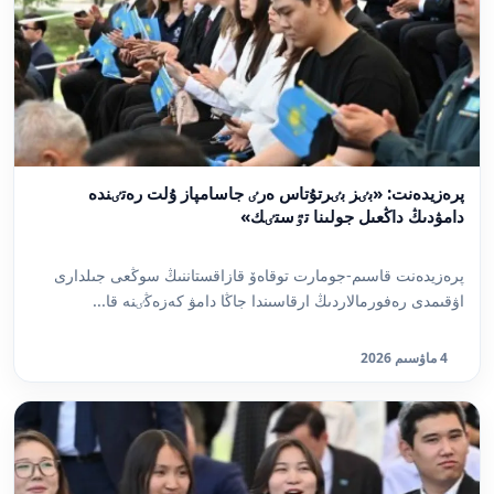
پرەزيدەنت: «بٸز بٸرتۇتاس ەرٸ جاسامپاز ۇلت رەتٸندە
دامۋدىڭ داڭعىل جولىنا تٷستٸك»
پرەزيدەنت قاسىم-جومارت توقاەۆ قازاقستاننىڭ سوڭعى جىلدارى
اۋقىمدى رەفورمالاردىڭ ارقاسىندا جاڭا دامۋ كەزەڭٸنە قا...
4 ماۋسىم 2026