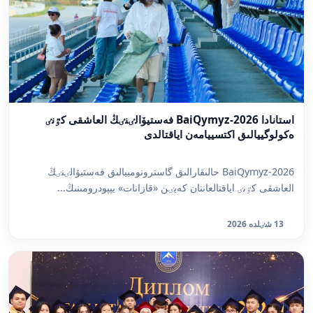
استانادا BaiQymyz-2026 فەستيۆالٸنٸڭ العاشقى كٷنٸ
ەكولوگييالىق اكتسييامەن اياقتالدى
BaiQymyz-2026 حالىقارالىق گاسترونومييالىق فەستيۆالٸنٸڭ
العاشقى كٷنٸ اياقتالعاننان كەيٸن «قازانات» يپپودرومىنىڭ...
13 شٸلدە 2026