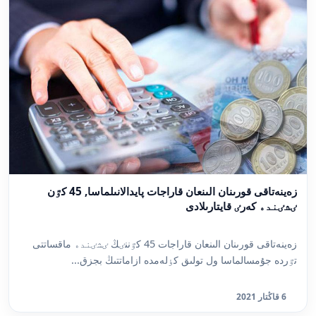
زەينەتاقى قورىنان الىنعان قاراجات پايدالانىلماسا, 45 كٷن
ٸشٸندە كەرٸ قايتارىلادى
زەينەتاقى قورىنان الىنعان قاراجات 45 كٷننٸڭ ٸشٸندە ماقساتتى
تٷردە جۇمسالماسا ول تولىق كٶلەمدە ازاماتتىڭ بجزق...
6 قاڭتار 2021