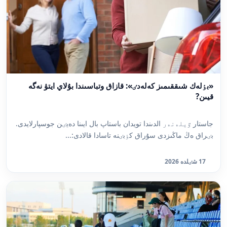
«بٶلەك شىققىمىز كەلەدٸ»: قازاق وتباسىندا بۇلاي ايتۋ نەگە
قيىن?
جاستار ٷيلەنەر الدىندا تويدان باستاپ بال ايىنا دەيٸن جوسپارلايدى.
بٸراق ەڭ ماڭىزدى سۇراق كٶبٸنە تاسادا قالادى:...
17 شٸلدە 2026