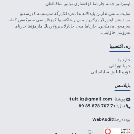
اۆتورلىق جەنە جارناما قۇقىقتارى تولىق ساقتالعان.
سايت ماتەريالدارىن پايدالانعاندا دەرەككٶزگە سٸلتەمە كٶرسەتۋ
مٸندەتتٸ. اۆتورلار پٸكٸرٸ مەن رەداكتسييا كٶزقاراسى سەيكەس كەلە
بەرمەۋٸ مٷمكٸن. جارناما مەن حابارلاندىرۋلاردىڭ مازمۇنىنا جارناما
بەرۋشٸ جاۋاپتى.
رەداكتسييا
جارناما
جوبا تۋرالى
قۇپييالىلىق ساياساتى
بايلانىس
پوشتا:
1ult.kz@gmail.com
تەل:
+7 707 878 85 89
پوددەرجكا
WebAudit