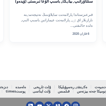
سىلتاۋراتىپ, بيلٸكتٸ باسىپ الۋعا تىرىستى (ۆيدەو)
قىرعىزستاندا پارلامەنت سايلاۋىنىڭ نەتيجەسٸنە
نارازىلار اق ٷي, پارلامەنت عيماراتىن باسىپ الىپ,
ەلدە حالىقتى...
6 قازان 2020
دەبيەت
ەكٸنشٸ رەسپۋبليكا
ۇلت تاريحى
ەلەمدە
دىزەتە
وميكا جەنە بيزنەس
قىلمىس
ۇلت ايناسى
پوستtimes