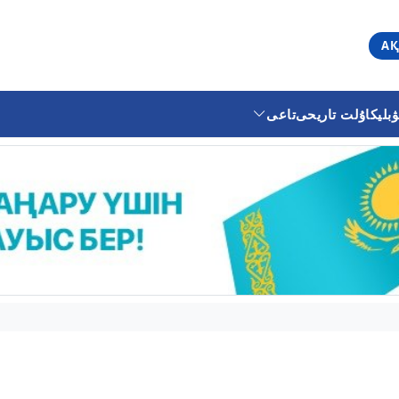
АҚ
ليكا
ۇلت تاريحى
تاعى