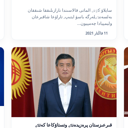
سايلاۋ كٷنٸ الماتى قالاسىندا نارازىلىققا شىققان
بەلسەندٸلەرگە باسۋ ايتىپ, تاراۋعا شاقىرعان
وليمپيادا چەمپيون...
11 قاڭتار 2021
قىرعىزستان پرەزيدەنتٸ وتستاۆكاعا كەتتٸ