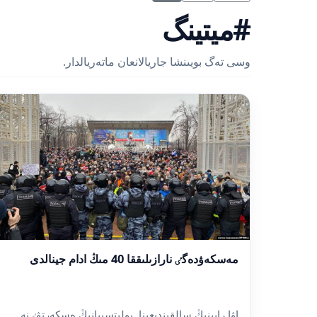
#ميتينگ
وسى تەگ بويىنشا جاريالانعان ماتەريالدار.
مەسكەۋدەگٸ نارازىلىققا 40 مىڭ ادام جينالدى
اۋا رايىنىڭ سالقىندىعىنا, پوليتسييانىڭ ەسكەرتۋٸنە