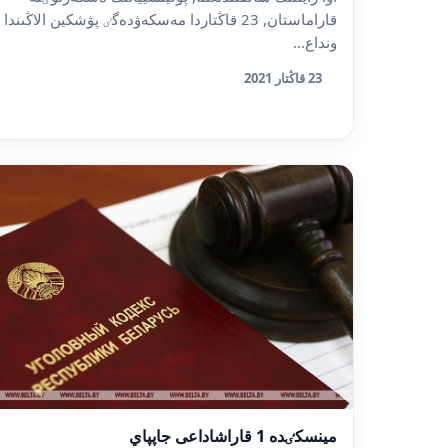
قاراماستان, 23 قاڭتاردا مەسكەۋدەگٸ پۋشكين الاڭىندا
ونداع...
23 قاڭتار 2021
مينسكٸدە 1 قاراشاداعى جاپپاي