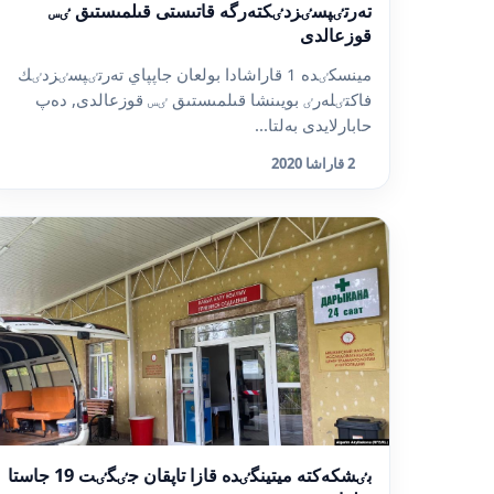
تەرتٸپسٸزدٸكتەرگە قاتىستى قىلمىستىق ٸس
قوزعالدى
مينسكٸدە 1 قاراشادا بولعان جاپپاي تەرتٸپسٸزدٸك
فاكتٸلەرٸ بويىنشا قىلمىستىق ٸس قوزعالدى, دەپ
حابارلايدى بەلتا...
2 قاراشا 2020
بٸشكەكتە ميتينگٸدە قازا تاپقان جٸگٸت 19 جاستا