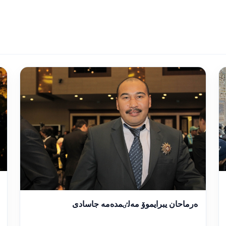
ەرماحان يبرايموۆ مەلٸمدەمە جاسادى