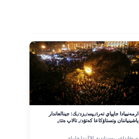
ارمەنييادا جاپپاي تەرتٸپسٸزدٸك: جينالعاندار
پاشينياننان وتستاۆكاعا كەتۋدٸ تالاپ ەتتٸ
ەرەۆانداعى بوستاندىق الاڭىندا جاپپاي