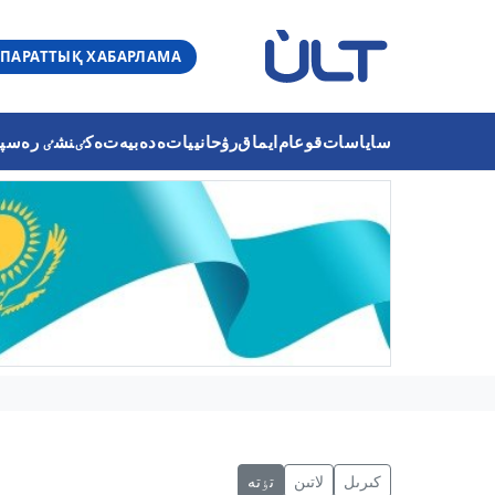
ПАРАТТЫҚ ХАБАРЛАМА
ساياسات
قوعام
ايماق
رۋحانييات
ەدەبيەت
ەكٸنشٸ رەسپۋب
كىرىل
لاتىن
تٶتە