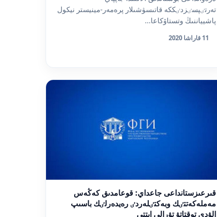
تەرتٸپسٸزدٸككە قاتىسۋشىلار پرەمەر-مينيستر نيكول
پاشيياننىڭ وتستاۆكاعا...
11 قاراشا 2020
قىرعىزستانداعى جاعداي: قوعامدىق كەڭەس
مەملەكەتتٸك وبەكتٸلەردٸ رەيدەرلٸك باسىپ
الۋدى توقتاتۋ تۋرالى ايتتى