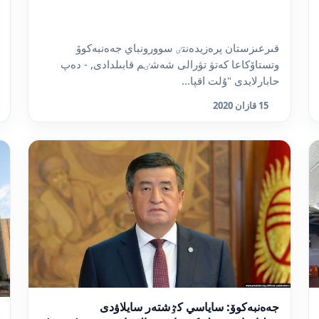
قىرعىزستان پرەزيدەنتٸ سوورونباي جەەنبەكوۆ
وتستاۆكاعا كەتۋ تۋرالى شەشٸم قابىلدادى, - دەپ
حابارلايدى "ۇلت اقپا...
15 قازان 2020
جەەنبەكوۆ: ساياسي كٷشتەر سايلاۋدى