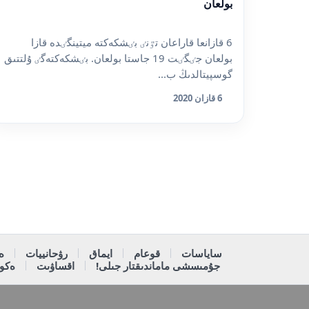
بولعان
6 قازانعا قاراعان تٷنٸ بٸشكەكتە ميتينگٸدە قازا
بولعان جٸگٸت 19 جاستا بولعان. بٸشكەكتەگٸ ۇلتتىق
گوسپيتالدىڭ ب...
6 قازان 2020
ساياسات
قوعام
ايماق
رۋحانييات
ە
جۇمىسشى ماماندىقتار جىلى!
اقساۋىت
ەكون