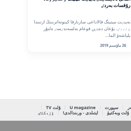
رۇقسات بەردٸ
بەيبٸت ميتينگ قالاداعى سارىارقا كينوتەاترىنىڭ ارتىندا
ٶتەدٸ. بۇعان دەيٸن قوعام بەلسەندٸسٸ ەلنۇر
يلياشەۆ الما...
26 ماۋسىم 2019
ر
سپورت
U magazine
ۇلت TV
ۇلت وبەكتيۆ
ايتىلدى - ورىندالدى!
ٶزەكتٸ