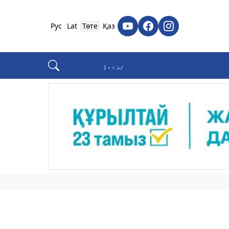
Рус
Lat
Төте
Қаз