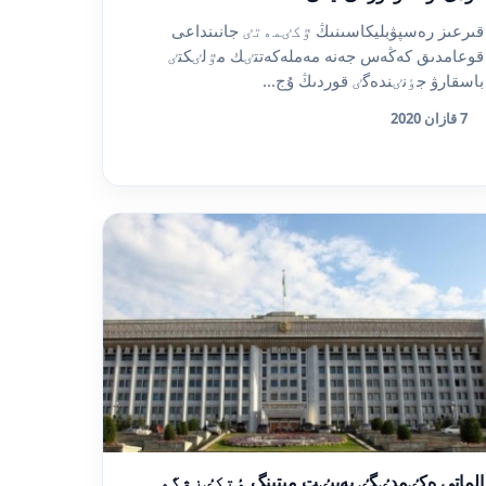
قىرعىز رەسپۋبليكاسىنىڭ ٷكٸمەتٸ جانىنداعى
قوعامدىق كەڭەس جەنە مەملەكەتتٸك مٷلٸكتٸ
باسقارۋ جٶنٸندەگٸ قوردىڭ ۇج...
7 قازان 2020
الماتى ەكٸمدٸگٸ بەيبٸت ميتينگ ٶتكٸزۋگە