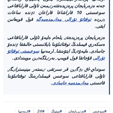
جەنە ەزەربايجان پرەزيدەنتتەرٸمەن تاۋلى قاراباقتاعى
سوعىستى 10 قاراشاعا قاراعان تٷندە ساعات
بٸردە
توقتاتۋ تۋرالى مەلٸمدەمەگە
قول قويعانىن
ايتتى.
ەزەربايجان پرەزيدەنتٸ يلحام ەليەۆ تاۋلى قاراباقتاعى
ەسكەري قيمىلدىڭ توقتاتىلۋىنا بايلانىستى حالىققا ٷندەۋ
جاسادى. ەليەۆتٸڭ ايتۋىنشا, ارمەنييا
سوعىستى توقتاتۋ
تۋرالى
قۇجاتقا قول قويىپ, بەرٸلگەنٸن مويىندادى.
سونداي-اق بٷگٸن قر سىرتقى ٸستەر مينيسترلٸگٸ
تاۋلى قاراباقتاعى سوعىس قيمىلدارىنىڭ توقتاتىلۋىنا
قاتىستى
مەلٸمدەمە جاسادى.
سوعىس
ەزٸربايجان
ميتينگ
الاڭ
ارمەنييا