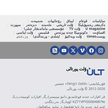
ساياسات
قوعام
ايماق
رۋحانييات
ەدەبيەت
ەكٸنشٸ رەسپۋبليكا
ۇلت تاريحى
ەلەمدە
دىزەتەر
سپورت
U magazine
ۇلت TV
جۇمىسشى ماماندىقتار جىلى!
اقساۋىت
ەكونوميكا جەنە بيزنەس
قىلمىس
ۇلت ايناسى
پوستtimes
ۇلت وبەكتيۆ
ايتىلدى - ورىندالدى!
ٶزەكتٸ
ۇلت پورتالى
قۇرىلتايشى: «Tengri Gold» جشس
2012-2026 © ۇلت پورتالى
قر اقپارات جەنە قوعامدىق دامۋ مينيسترلٸگٸ اقپارات كوميتەتٸنٸڭ
№KZ71VPY00084887 كۋەلٸگٸ بەرٸلگەن.
اۆتورلىق جەنە جارناما قۇقىقتارى تولىق ساقتالعان.