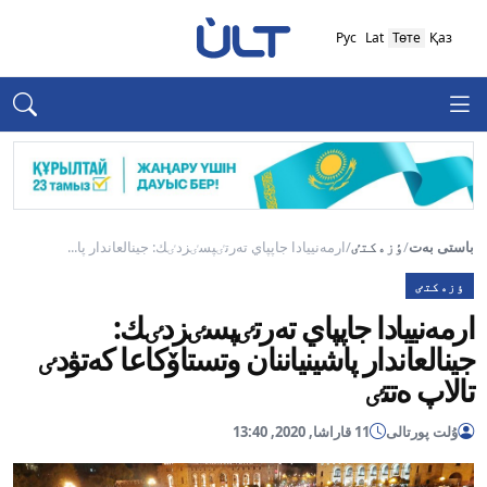
Рус
Lat
Төте
Қаз
باستى بەت
/
ٶزەكتٸ
/
ارمەنييادا جاپپاي تەرتٸپسٸزدٸك: جينالعاندار پا...
ٶزەكتٸ
ارمەنييادا جاپپاي تەرتٸپسٸزدٸك:
جينالعاندار پاشينياننان وتستاۆكاعا كەتۋدٸ
تالاپ ەتتٸ
ۇلت پورتالى
11 قاراشا, 2020, 13:40