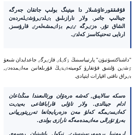
قۇقىققورعاۋشىلار دا ميتينگ بولىپ جاتقان جەرگە
جينالىپ جاتىر. ولار نارازىلىق بٸلدٸرۋشٸلەردەن
الشاق تۇر. ەزٸرگە ٸٸم بٶلٸمشەلەرٸ قارۋسىز,
ارنايى تەحنيكاسىز كەلدٸ.
"داشناكتسۋتيۋن" پارتيياسىنىڭ ٶكٸلٸ قازٸرگٸ جاعدايدان شىعۋ
ٷشٸن ۇلتتىق قۇتقارۋ كوميتەتٸنٸڭ قۇرىلعانىن مەلٸمدەدٸ,
بٸراق ناقتى اقپارات ايتپادى.
ەسكە سالايىق, كەشە ەرەۆان ورتالىعىندا مىڭداعان
ادام جينالدى. ولار تاۋلى قاراباقتاعى بەيبٸت
كەلٸسٸمگە كەلۋ مەن ەزەربايجانعا تەرريتورييانى
بەرۋ تۋرالى مەلٸمدەمەگە نارازى بولدى.
ارمەنييا پرەمەر-مينيسترٸ نيكول پاشينيان رەسەي