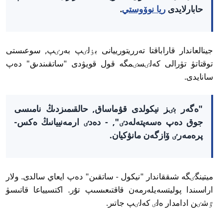
حابارلايدى
ريا نوۆوستي
.
جينالعاندار قاراباقتا تەرريتورييانى بٶلٸپ بەرٸپ, سوعىستى
توقتاتۋ تۋرالى كەلٸسٸمگە قول قويۋدى "ساتقىندىق" دەپ
سانايدى.
"ەگەر بٸز نيكولدى قۋماساق, حالقىمىزدىڭ نامىسى
جوق دەپ ەسەپتەلەدٸ", - دەدٸ ارمەنييانىڭ ەكس-
پرەمەرٸ ۆازگەن مانۋكيان.
ميتينگٸگە شىققاندار "نيكول - ساتقىن" دەپ ايعاي سالدى. ولار
اراسىندا پوليتسەيلەرمەن قاقتىعىسىپ تۇر. اكتسيياعا قاتىسۋ
ٷشٸن ادامدار ەلٸ كەلٸپ جاتىر.