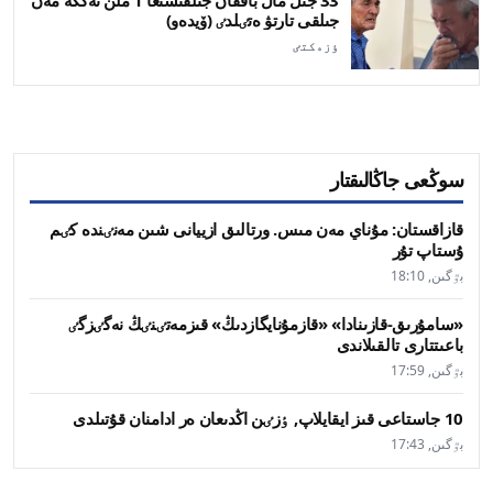
33 جىل مال باققان جىلقىشىعا 1 ملن تەڭگە مەن
جىلقى تارتۋ ەتٸلدٸ (ۆيدەو)
ٶزەكتٸ
سوڭعى جاڭالىقتار
قازاقستان: مۇناي مەن مىس. ورتالىق ازييانى شىن مەنٸندە كٸم
ۇستاپ تۇر
بٷگىن, 18:10
«سامۇرىق-قازىنادا» «قازمۇنايگازدىڭ» قىزمەتٸنٸڭ نەگٸزگٸ
باعىتتارى تالقىلاندى
بٷگىن, 17:59
10 جاستاعى قىز ايقايلاپ, ٶزٸن اڭدىعان ەر ادامنان قۇتىلدى
بٷگىن, 17:43