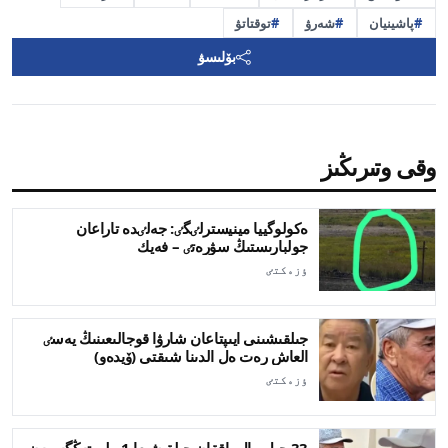
پاشينيان
شەرۋ
توقتاتۋ
بۆلىسۋ
وقى وتىرىڭىز
ەكولوگييا مينيسترلٸگٸ: جەلٸدە تاراعان
جولبارىستىڭ سۋرەتٸ – فەيك
ٶزەكتٸ
جىلقىشىنى ايىپتاعان شارۋا قوجالىعىنىڭ يەسٸ
العاش رەت ەل الدىنا شىقتى (ۆيدەو)
ٶزەكتٸ