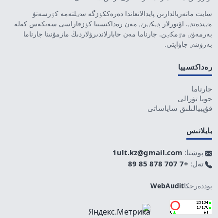
سايت ماتەريالدارىن پايدالانعاندا دەرەككٶزگە سٸلتەمە كٶرسەتۋ
مٸندەتتٸ. اۆتورلار پٸكٸرٸ مەن رەداكتسييا كٶزقاراسى سەيكەس كەلە
بەرمەۋٸ مٷمكٸن. جارناما مەن حابارلاندىرۋلاردىڭ مازمۇنىنا جارناما
بەرۋشٸ جاۋاپتى.
رەداكتسييا
جارناما
جوبا تۋرالى
قۇپييالىلىق ساياساتى
بايلانىس
پوشتا:
1ult.kz@gmail.com
تەل:
+7 707 878 85 89
پوددەرجكا
WebAudit