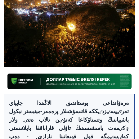
ەرەۆانداعى بوستاندىق الاڭىندا جاپپاي
تەرتٸپسٸزدٸككە قاتىسۋشىلار پرەمەر-مينيستر نيكول
پاشيياننىڭ وتستاۆكاعا كەتۋٸن تالاپ ەتتٸ. ولار
ٷكٸمەت باسشىسىنىڭ تاۋلى قاراباققا بايلانىستى
كەلٸسٸمگە قول قويعانىنا نارازى, - دەپ