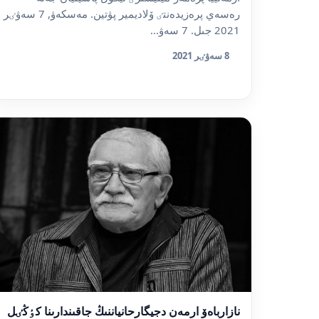
رەسەي پرەزيدەنتٸ ۆلاديمير پۋتين. مەسكەۋ, 7 سەۋٸر
2021 جىل. 7 سەۋ...
8 سەۋٸر 2021
نازارباەۆ ارمەن دجيگارحانياننىڭ جاقىندارىنا كٶڭٸل