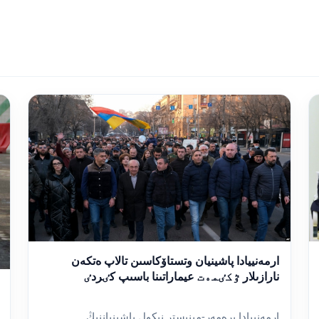
ارمەنييادا پاشينيان وتستاۆكاسىن تالاپ ەتكەن
نارازىلار ٷكٸمەت عيماراتىنا باسىپ كٸردٸ
ارمەنييادا پرەمەر-مينيستر نيكول پاشينياننىڭ