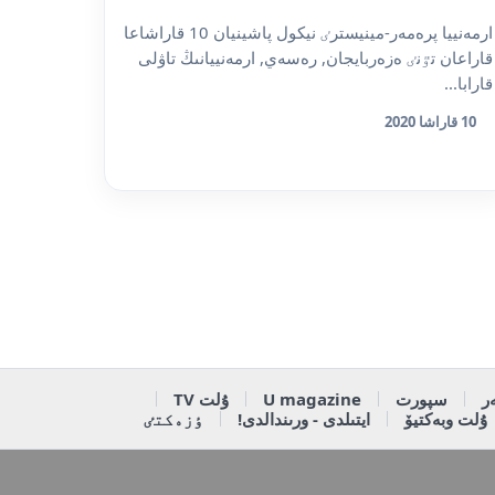
ارمەنييا پرەمەر-مينيسترٸ نيكول پاشينيان 10 قاراشاعا
قاراعان تٷنٸ ەزەربايجان, رەسەي, ارمەنييانىڭ تاۋلى
قارابا...
10 قاراشا 2020
ر
سپورت
U magazine
ۇلت TV
ۇلت وبەكتيۆ
ايتىلدى - ورىندالدى!
ٶزەكتٸ