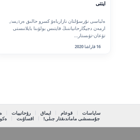
ايتتى
ەلباسى نۇرسۇلتان نازارباەۆ كسرو حالىق ەرتٸسٸ
ارمەن دجيگارحانياننىڭ قايتىس بولۋىنا بايلانىستى
تۋعان-تۋىستار...
16 قاراشا 2020
ساياسات
قوعام
ايماق
رۋحانييات
ە
جۇمىسشى ماماندىقتار جىلى!
اقساۋىت
ەكون