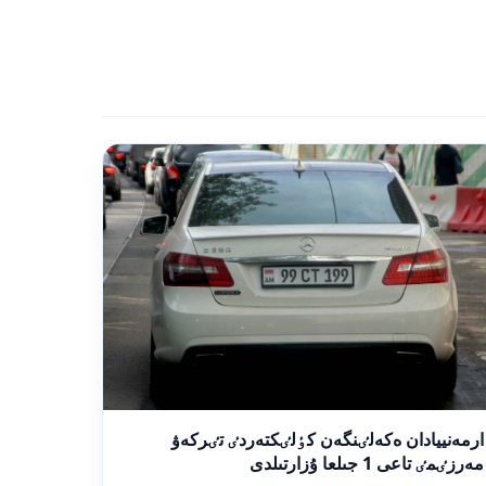
ارمەنييادان ەكەلٸنگەن كٶلٸكتەردٸ تٸركەۋ
مەرزٸمٸ تاعى 1 جىلعا ۇزارتىلدى