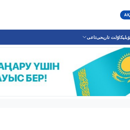
АҚ
ليكا
ۇلت تاريحى
تاعى