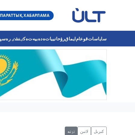
ПАРАТТЫҚ ХАБАРЛАМА
ساياسات
قوعام
ايماق
رۋحانييات
ەدەبيەت
ەكٸنشٸ رەسپۋب
كىرىل
لاتىن
تٶتە