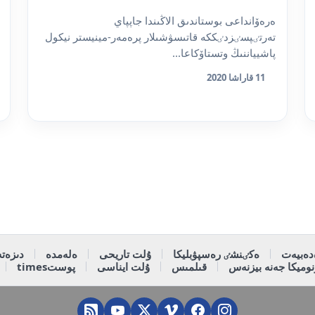
ەرەۆانداعى بوستاندىق الاڭىندا جاپپاي
تەرتٸپسٸزدٸككە قاتىسۋشىلار پرەمەر-مينيستر نيكول
پاشيياننىڭ وتستاۆكاعا...
11 قاراشا 2020
دەبيەت
ەكٸنشٸ رەسپۋبليكا
ۇلت تاريحى
ەلەمدە
دىزەتە
وميكا جەنە بيزنەس
قىلمىس
ۇلت ايناسى
پوستtimes