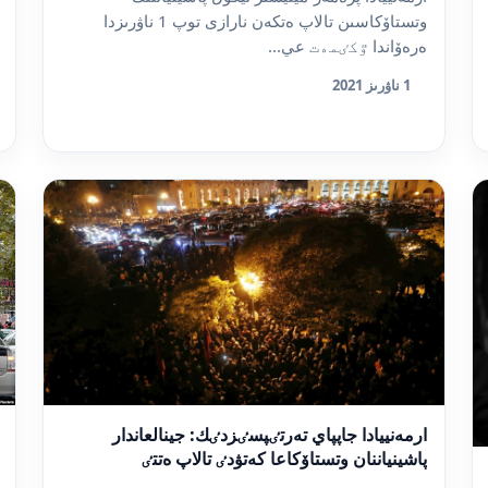
وتستاۆكاسىن تالاپ ەتكەن نارازى توپ 1 ناۋرىزدا
ەرەۆاندا ٷكٸمەت عي...
1 ناۋرىز 2021
ارمەنييادا جاپپاي تەرتٸپسٸزدٸك: جينالعاندار
پاشينياننان وتستاۆكاعا كەتۋدٸ تالاپ ەتتٸ