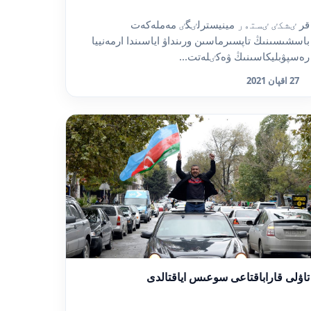
قر ٸشكٸ ٸستەر مينيسترلٸگٸ مەملەكەت
باسشىسىنىڭ تاپسىرماسىن ورىنداۋ اياسىندا ارمەنييا
رەسپۋبليكاسىنىڭ ۋەكٸلەتت...
27 اقپان 2021
تاۋلى قاراباقتاعى سوعىس اياقتالدى