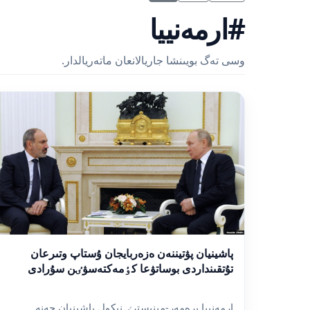
#ارمەنييا
وسى تەگ بويىنشا جاريالانعان ماتەريالدار.
پاشينيان پۋتيننەن ەزەربايجان ۇستاپ وتىرعان
تۇتقىنداردى بوساتۋعا كٶمەكتەسۋٸن سۇرادى
ارمەنييا پرەمەر-مينيسترٸ نيكول پاشينيان جەنە