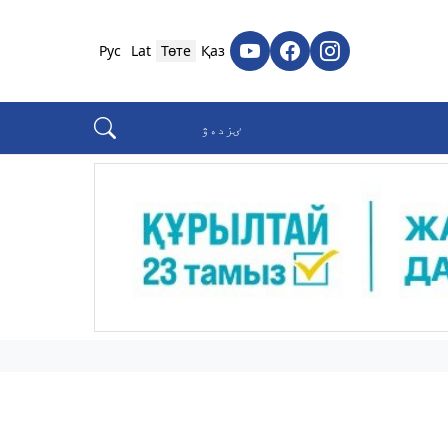
Рус
Lat
Төте
Қаз