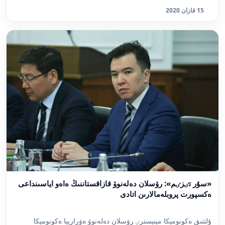
15 قازان 2020
«سۇر تٸزٸم»: رۋسلان دەلەنوۆ قازاقستاننىڭ ەاەو اياسىنداعى
ەكسپورت پروبلەمالارىن اتادى
ۇلتتىق ەكونوميكا مينيسترٸ رۋسلان دەلەنوۆ ەۋرازييا ەكونوميكا