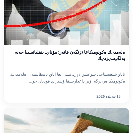
ەلەمدٸك ەكونوميكاعا تٶنگەن قاتەر: مۇناي, ينفلياتسييا جەنە
بەلگٸسٸزدٸك
تاياۋ شىعىستاعى سوعىس تٶرتٸنشٸ ايعا اياق باسقانىمەن, ەلەمدٸك
ەكونوميكا ەزٸرگە اۋىر داعدارىسقا ۇشىراي قويعان جو...
15 شٸلدە 2026