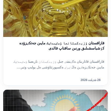
قازاقستان ٶزبەكستانعا ٶسٸمدٸك مايىن جەتكٸزۋدە
كٶشباسشىلىق ورنىن ساقتاپ قالدى
قازاقستان قاتارىنان ەكٸنشٸ جىل ٶزبەكستان نارىعىنا ٶسٸمدٸك
مايىن جەتكٸزەتٸن ەڭ ٸرٸ ەكسپورتتاۋشى ەل بولىپ وتىر....
28 شٸلدە 2026