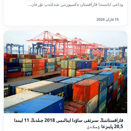
وداعى اياسىندا قازاقستان ەكسپورتىن شەكتەپ تۇرعان...
15 قازان 2020
قازاقستاننىڭ سىرتقى ساۋدا اينالىمى 2018 جىلدىڭ 11 ايىندا
20,5 پايىزعا ٶسكەن