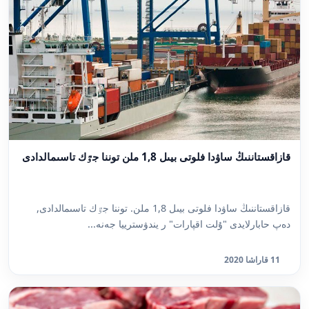
قازاقستاننىڭ ساۋدا فلوتى بيىل 1,8 ملن توننا جٷك تاسىمالدادى
قازاقستاننىڭ ساۋدا فلوتى بيىل 1,8 ملن. توننا جٷك تاسىمالدادى,
دەپ حابارلايدى "ۇلت اقپارات" ر يندۋسترييا جەنە...
11 قاراشا 2020