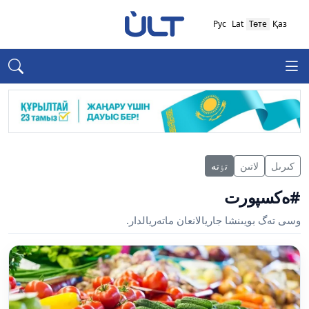
Рус
Lat
Төте
Қаз
كىرىل
لاتىن
تٶتە
#ەكسپورت
وسى تەگ بويىنشا جاريالانعان ماتەريالدار.