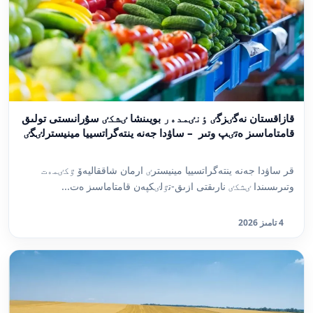
قازاقستان نەگٸزگٸ ٶنٸمدەر بويىنشا ٸشكٸ سۇرانىستى تولىق
قامتاماسىز ەتٸپ وتىر – ساۋدا جەنە ينتەگراتسييا مينيسترلٸگٸ
قر ساۋدا جەنە ينتەگراتسييا مينيسترٸ ارمان شاققاليەۆ ٷكٸمەت
وتىرىسىندا ٸشكٸ نارىقتى ازىق-تٷلٸكپەن قامتاماسىز ەت...
4 تامىز 2026