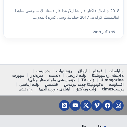
2018 جىلدىڭ قاڭتار-قاراشا ايلارىندا قازاقستاننىڭ سىرتقى ساۋدا
اينالىمىنىڭ كٶلەمٸ 2017 جىلدىڭ وسى كەزەڭٸمەن...
15 قاڭتار 2019
ساياسات
قوعام
ايماق
رۋحانييات
ەدەبيەت
ەكٸنشٸ رەسپۋبليكا
ۇلت تاريحى
ەلەمدە
دىزەتەر
سپورت
U magazine
ۇلت TV
جۇمىسشى ماماندىقتار جىلى!
اقساۋىت
ەكونوميكا جەنە بيزنەس
قىلمىس
ۇلت ايناسى
پوستtimes
ۇلت وبەكتيۆ
ايتىلدى - ورىندالدى!
ٶزەكتٸ
ۇلت پورتالى