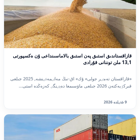
قازاقستاندىق استىق پەن استىق بالاماسىنداعى ۇن ەكسپورتى
13,1 ملن توننانى قۇرادى
«قازاقستان تەمٸر جولى» ۇك» اق-نىڭ مەلٸمەتٸنشە, 2025 جىلعى
قىركٷيەكتەن 2026 جىلعى ماۋسىمعا دەيٸنگٸ كەزەڭدە استى...
9 شٸلدە 2026