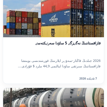
قازاقستاننىڭ نەگٸزگٸ 5 ساۋدا سەرٸكتەسٸ
2026 جىلدىڭ قاڭتار-سەۋٸر ايلارىنىڭ قورىتىندىسى بويىنشا
قازاقستاننىڭ سىرتقى ساۋدا اينالىمى 44,9 ملرد $ قۇرادى....
7 شٸلدە 2026