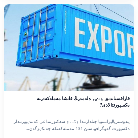
قازاقستاندىق ٶنٸم ەلەمنٸڭ قانشا مەملەكەتٸنە
ەكسپورتتالادى?
يندۋسترياليزاتسييا جىلدارىندا ٶڭدەۋ سەكتورىنداعى كەسٸپورىندار
ەكسپورت گەوگرافيياسىن 131 مەملەكەتكە جەتكٸزگەن...