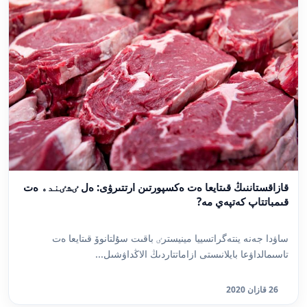
قازاقستاننىڭ قىتايعا ەت ەكسپورتىن ارتتىرۋى: ەل ٸشٸندە ەت
قىمباتتاپ كەتپەي مە?
ساۋدا جەنە ينتەگراتسييا مينيسترٸ باقىت سۇلتانوۆ قىتايعا ەت
تاسىمالداۋعا بايلانىستى ازاماتتاردىڭ الاڭداۋشىل...
26 قازان 2020