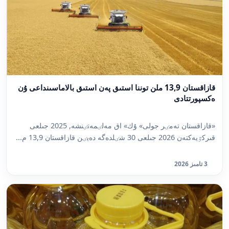
قازاقستان 13,9 ملن توننا استىق پەن استىق بالاماسىنداعى ۇن
ەكسپورتتادى
«قازاقستان تەمٸر جولى» ۇك» اق مەلٸمەتٸنشە, 2025 جىلعى
قىركٷيەكتەن 2026 جىلعى 30 شٸلدەگە دەيٸن قازاقستان 13,9 م...
3 تامىز 2026