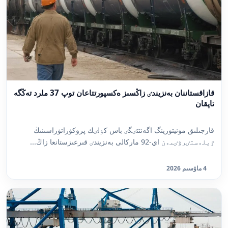
قازاقستاننان بەنزيندٸ زاڭسىز ەكسپورتتاعان توپ 37 ملرد تەڭگە
تاپقان
قارجىلىق مونيتورينگ اگەنتتٸگٸ باس كٶلٸك پروكۋراتۋراسىنىڭ
ٷيلەستٸرۋٸمەن اي-92 ماركالى بەنزيندٸ قىرعىزستانعا زاڭ...
4 ماۋسىم 2026