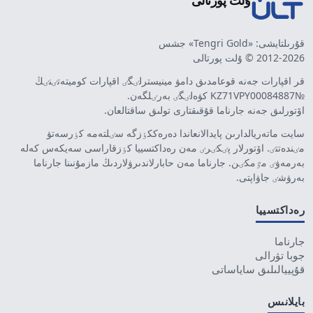
قۇرىلتايشى: «Tengri Gold» جشس
2012-2026 © ۇلت پورتالى
قر اقپارات جەنە قوعامدىق دامۋ مينيسترلٸگٸ اقپارات كوميتەتٸنٸڭ
№KZ71VPY00084887 كۋەلٸگٸ بەرٸلگەن.
اۆتورلىق جەنە جارناما قۇقىقتارى تولىق ساقتالعان.
سايت ماتەريالدارىن پايدالانعاندا دەرەككٶزگە سٸلتەمە كٶرسەتۋ
مٸندەتتٸ. اۆتورلار پٸكٸرٸ مەن رەداكتسييا كٶزقاراسى سەيكەس كەلە
بەرمەۋٸ مٷمكٸن. جارناما مەن حابارلاندىرۋلاردىڭ مازمۇنىنا جارناما
بەرۋشٸ جاۋاپتى.
رەداكتسييا
جارناما
جوبا تۋرالى
قۇپييالىلىق ساياساتى
بايلانىس