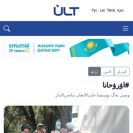
Рус
Lat
Төте
Қаз
كىرىل
لاتىن
تٶتە
#اۋرۋحانا
وسى تەگ بويىنشا جاريالانعان ماتەريالدار.