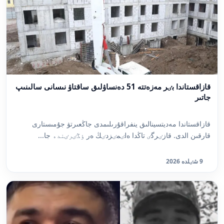
قازاقستاندا بٸر مەزەتتە 51 دەنساۋلىق ساقتاۋ نىسانى سالىنىپ
جاتىر
قازاقستاندا مەديتسينالىق ينفراقۇرىلىمدى جاڭعىرتۋ جۇمىستارى
قارقىن الدى. قازٸرگٸ تاڭدا ەلٸمٸزدٸڭ ەر ٶڭٸرٸندە جا...
9 شٸلدە 2026