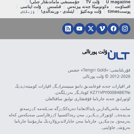
U magazine
ۇلت TV
جۇمىسشى ماماندىقتار جىلى!
اقساۋىت
ەكونوميكا جەنە بيزنەس
قىلمىس
ۇلت ايناسى
پوستtimes
ۇلت وبەكتيۆ
ايتىلدى - ورىندالدى!
ٶزەكتٸ
ۇلت پورتالى
قۇرىلتايشى: «Tengri Gold» جشس
2012-2026 © ۇلت پورتالى
قر اقپارات جەنە قوعامدىق دامۋ مينيسترلٸگٸ اقپارات كوميتەتٸنٸڭ
№KZ71VPY00084887 كۋەلٸگٸ بەرٸلگەن.
اۆتورلىق جەنە جارناما قۇقىقتارى تولىق ساقتالعان.
سايت ماتەريالدارىن پايدالانعاندا دەرەككٶزگە سٸلتەمە كٶرسەتۋ
مٸندەتتٸ. اۆتورلار پٸكٸرٸ مەن رەداكتسييا كٶزقاراسى سەيكەس كەلە
بەرمەۋٸ مٷمكٸن. جارناما مەن حابارلاندىرۋلاردىڭ مازمۇنىنا جارناما
بەرۋشٸ جاۋاپتى.