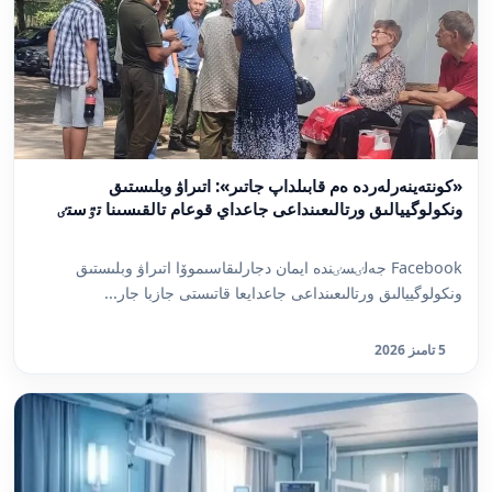
«كونتەينەرلەردە ەم قابىلداپ جاتىر»: اتىراۋ وبلىستىق
ونكولوگييالىق ورتالىعىنداعى جاعداي قوعام تالقىسىنا تٷستٸ
Facebook جەلٸسٸندە ايمان دجارلىقاسىموۆا اتىراۋ وبلىستىق
ونكولوگييالىق ورتالىعىنداعى جاعدايعا قاتىستى جازبا جار...
5 تامىز 2026