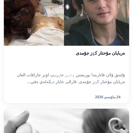
ەربايان مۇحتار كٶز جۇمدى
ۇلتتىق ۇلان قاتارىندا بورىشىن ٶتەپ جٷرٸپ اۋىر جاراقات العان
ەربايان مۇحتار كٶز جۇمدى. قارالى حابار تٸكەلەي ەفي...
24 ماۋسىم 2026