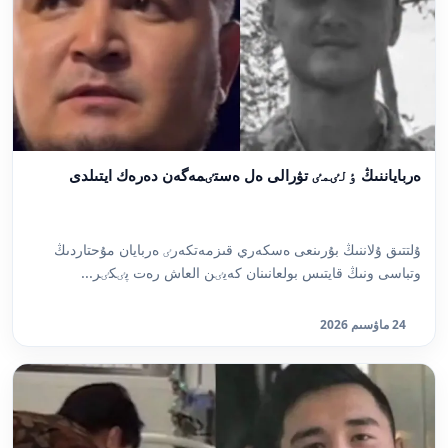
ەرباياننىڭ ٶلٸمٸ تۋرالى ەل ەستٸمەگەن دەرەك ايتىلدى
ۇلتتىق ۇلاننىڭ بۇرىنعى ەسكەري قىزمەتكەرٸ ەربايان مۇحتاردىڭ
وتباسى ونىڭ قايتىس بولعانىنان كەيٸن العاش رەت پٸكٸر...
24 ماۋسىم 2026