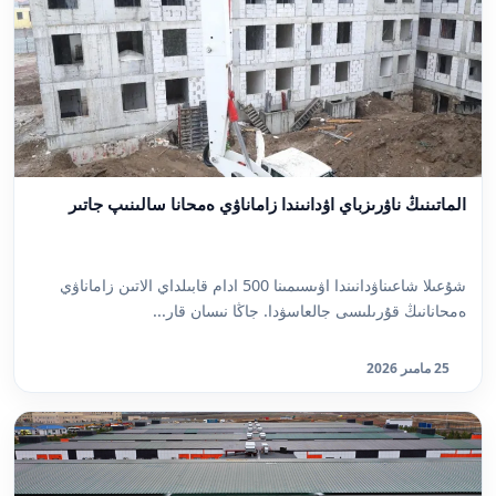
الماتىنىڭ ناۋرىزباي اۋدانىندا زاماناۋي ەمحانا سالىنىپ جاتىر
شۇعىلا شاعىناۋدانىندا اۋىسىمىنا 500 ادام قابىلداي الاتىن زاماناۋي
ەمحانانىڭ قۇرىلىسى جالعاسۋدا. جاڭا نىسان قار...
25 مامىر 2026