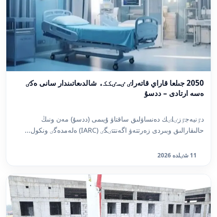
2050 جىلعا قاراي قاتەرلٸ ٸسٸككە شالدىعاتىندار سانى ەكٸ
ەسە ارتادى – ددسۇ
دٷنيەجٷزٸلٸك دەنساۋلىق ساقتاۋ ۇيىمى (ددسۇ) مەن ونىڭ
حالىقارالىق وبىردى زەرتتەۋ اگەنتتٸگٸ (IARC) ەلەمدەگٸ ونكول...
11 شٸلدە 2026