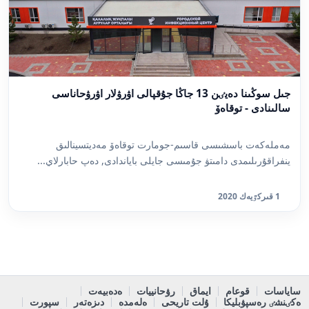
جىل سوڭىنا دەيٸن 13 جاڭا جۇقپالى اۋرۋلار اۋرۋحاناسى
سالىنادى - توقاەۆ
مەملەكەت باسشىسى قاسىم-جومارت توقاەۆ مەديتسينالىق
ينفراقۇرىلىمدى دامىتۋ جۇمىسى جايلى باياندادى, دەپ حابارلاي...
1 قىركٷيەك 2020
ساياسات
قوعام
ايماق
رۋحانييات
ەدەبيەت
ەكٸنشٸ رەسپۋبليكا
ۇلت تاريحى
ەلەمدە
دىزەتەر
سپورت