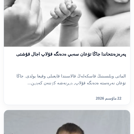
پەرەزەنتحاندا جاڭا تۋعان سەبي ەدەنگە قۇلاپ اجال قۇشتى
الماتى وبلىسىنىڭ قاسكەلەڭ قالاسىندا قايعىلى وقيعا بولدى. جاڭا
تۋعان نەرەستە ەدەنگە قۇلاپ, بٸرنەشە كٷننەن كەيٸن...
22 ماۋسىم 2026