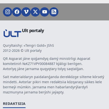
Ult portaly
Quryltaishy: «Tengri Gold» JShS
2012-2026 © Ult portaly
QR Aqparat jáne qoǵamdyq damý ministrligi Aqparat
komitetiniń №KZ71VPY00084887 kýáligi berilgen.
Avtorlyq jáne jarnama quqyqtary tolyq saqtalǵan.
Sait materialdaryn paidalanǵanda derekkózge silteme kórsetý
mindetti. Avtorlar pikiri men redaktsiia kózqarasy sáikes kele
bermeýi múmkin. Jarnama men habarlandyrýlardyń
mazmunyna jarnama berýshi jaýapty.
REDAKTSIIA