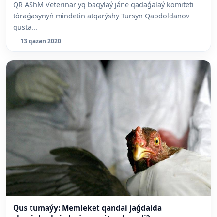
QR AShM Veterinarlyq baqylaý jáne qadaǵalaý komiteti
tóraǵasynyń mindetin atqarýshy Tursyn Qabdoldanov
qusta...
13 qazan 2020
Qus tumaýy: Memleket qandai jaǵdaida