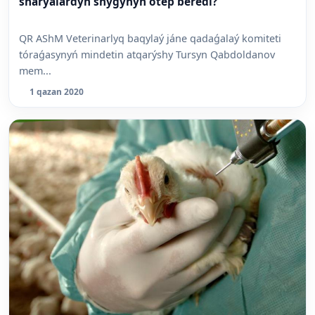
sharýalardyń shyǵynyn ótep beredi?
QR AShM Veterinarlyq baqylaý jáne qadaǵalaý komiteti
tóraǵasynyń mindetin atqarýshy Tursyn Qabdoldanov
mem...
1 qazan 2020