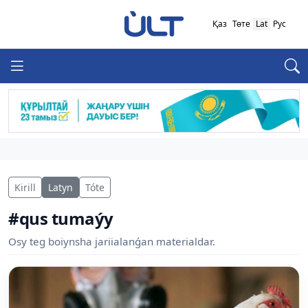
Қаз
Төте
Lat
Рус
Kirill
Latyn
Tóte
#qus tumaýy
Osy teg boiynsha jariialanǵan materialdar.