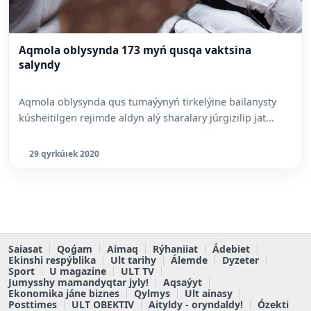
Aqmola oblysynda 173 myń qusqa vaktsina
salyndy
Aqmola oblysynda qus tumaýynyń tirkelýine bailanysty
kúsheitilgen rejimde aldyn alý sharalary júrgizilip jat...
29 qyrkúıek 2020
Saiasat
Qoǵam
Aimaq
Rýhaniiat
Ádebiet
Ekinshi respýblika
Ult tarihy
Álemde
Dyzeter
Sport
U magazine
ULT TV
Jumysshy mamandyqtar jyly!
Aqsaýyt
Ekonomika jáne biznes
Qylmys
Ult ainasy
Posttimes
ULT OBEKTIV
Aityldy - oryndaldy!
Ózekti