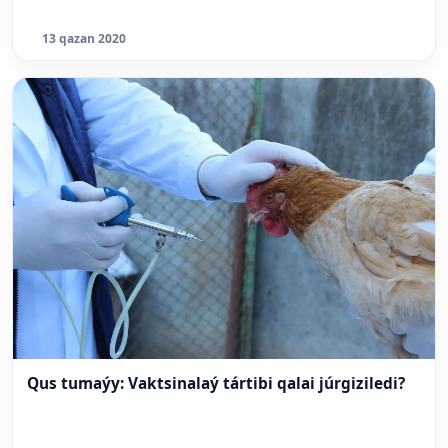
13 qazan 2020
Qus tumaýy: Vaktsinalaý tártibi qalai júrgiziledi?