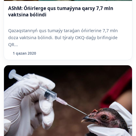
AShM: Óńirlerge qus tumaýyna qarsy 7,7 mln
vaktsina bólindi
Qazaqstannyń qus tumaýy taraǵan óńirlerine 7,7 mln
doza vaktsina bólindi. Bul týraly OKQ-daǵy brifingide
QR...
1 qazan 2020