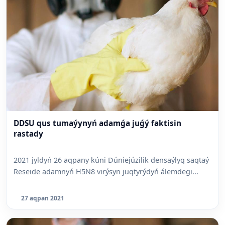
DDSU qus tumaýynyń adamǵa juǵý faktisin
rastady
2021 jyldyń 26 aqpany kúni Dúniejúzilik densaýlyq saqtaý
Reseide adamnyń H5N8 virýsyn juqtyrýdyń álemdegi...
27 aqpan 2021