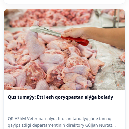
Qus tumaýy: Etti esh qoryqpastan alýǵa bolady
QR AShM Veterinariialyq, fitosanitariialyq jáne tamaq
qaýipsizdigi departamentiniń direktory Gúljan Nurtaz...