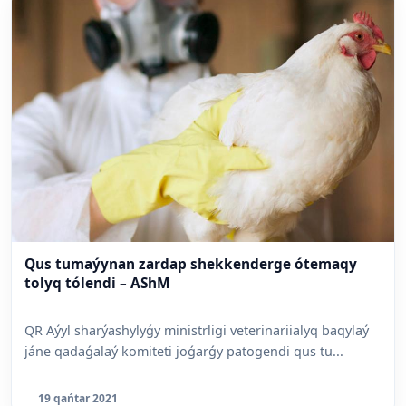
Qus tumaýynan zardap shekkenderge ótemaqy
tolyq tólendi – AShM
QR Aýyl sharýashylyǵy ministrligi veterinariialyq baqylaý
jáne qadaǵalaý komiteti joǵarǵy patogendi qus tu...
19 qańtar 2021