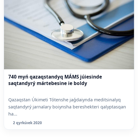
740 myń qazaqstandyq MÁMS júiesinde
saqtandyrý mártebesine ie boldy
Qazaqstan Úkimeti Tótenshe jaǵdaiynda meditsinalyq
saqtandyrý jarnalary boiynsha bereshekteri qalyptasqan
ha...
2 qyrkúıek 2020