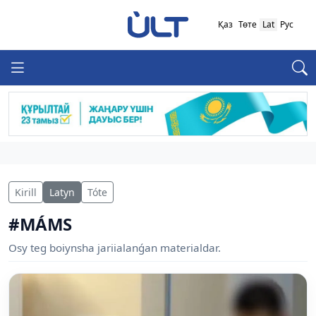
Қаз
Төте
Lat
Рус
Kirill
Latyn
Tóte
#MÁMS
Osy teg boiynsha jariialanǵan materialdar.