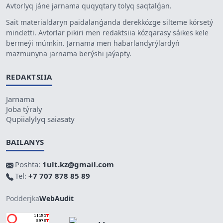
Avtorlyq jáne jarnama quqyqtary tolyq saqtalǵan.
Sait materialdaryn paidalanǵanda derekkózge silteme kórsetý
mindetti. Avtorlar pikiri men redaktsiia kózqarasy sáikes kele
bermeýi múmkin. Jarnama men habarlandyrýlardyń
mazmunyna jarnama berýshi jaýapty.
REDAKTSIIA
Jarnama
Joba týraly
Qupiialylyq saiasaty
BAILANYS
Poshta:
1ult.kz@gmail.com
Tel:
+7 707 878 85 89
Podderjka
WebAudit