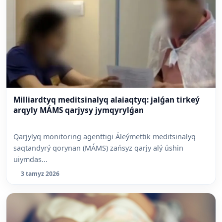
Milliardtyq meditsinalyq alaiaqtyq: jalǵan tirkeý
arqyly MÁMS qarjysy jymqyrylǵan
Qarjylyq monitoring agenttigi Áleýmettik meditsinalyq
saqtandyrý qorynan (MÁMS) zańsyz qarjy alý úshin
uiymdas...
3 tamyz 2026