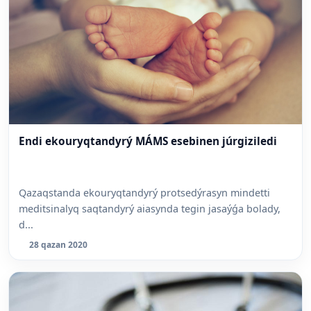
Endi ekouryqtandyrý MÁMS esebinen júrgiziledi
Qazaqstanda ekouryqtandyrý protsedýrasyn mindetti
meditsinalyq saqtandyrý aiasynda tegin jasaýǵa bolady,
d...
28 qazan 2020