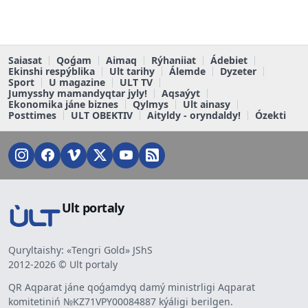
Saiasat
Qoǵam
Aimaq
Rýhaniiat
Ádebiet
Ekinshi respýblika
Ult tarihy
Álemde
Dyzeter
Sport
U magazine
ULT TV
Jumysshy mamandyqtar jyly!
Aqsaýyt
Ekonomika jáne biznes
Qylmys
Ult ainasy
Posttimes
ULT OBEKTIV
Aityldy - oryndaldy!
Ózekti
Ult portaly
Quryltaishy: «Tengri Gold» JShS
2012-2026 © Ult portaly
QR Aqparat jáne qoǵamdyq damý ministrligi Aqparat
komitetiniń №KZ71VPY00084887 kýáligi berilgen.