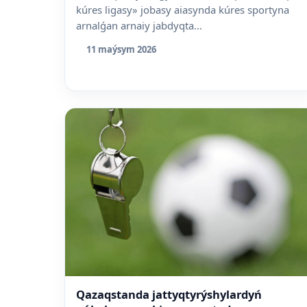
kúres ligasy» jobasy aiasynda kúres sportyna
arnalǵan arnaiy jabdyqta...
11 maýsym 2026
Qazaqstanda jattyqtyrýshylardyń