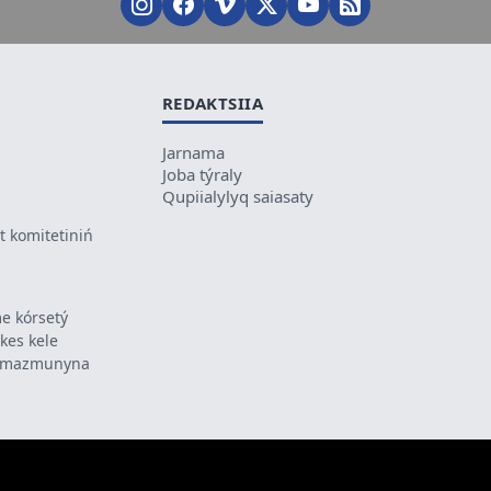
REDAKTSIIA
Jarnama
Joba týraly
Qupiialylyq saiasaty
 komitetiniń
e kórsetý
ikes kele
ń mazmunyna