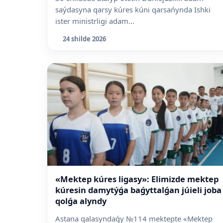
saýdasyna qarsy kúres kúni qarsańynda Ishki
ister ministrligi adam...
24 shilde 2026
«Mektep kúres ligasy»: Elimizde mektep
kúresin damytýǵa baǵyttalǵan júieli joba
qolǵa alyndy
Astana qalasyndaǵy №114 mektepte «Mektep