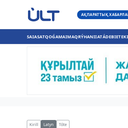
АҚПАРАТТЫҚ ХАБАРЛ
SAIASAT
QOǴAM
AIMAQ
RÝHANIIAT
ÁDEBIET
EK
Kirill
Latyn
Tóte