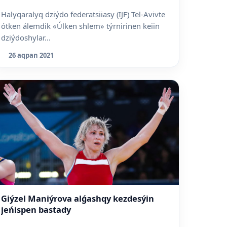
Halyqaralyq dziýdo federatsiiasy (IJF) Tel-Avivte
ótken álemdik «Úlken shlem» týrnirinen keiin
dziýdoshylar...
26 aqpan 2021
Giýzel Maniýrova alǵashqy kezdesýin
jeńispen bastady