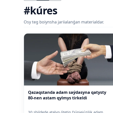
#kúres
Osy teg boiynsha jariialanǵan materialdar.
Qazaqstanda adam saýdasyna qatysty
80-nen astam qylmys tirkeldi
30 shildede atalyp ótetin Dúniejúzilik adam