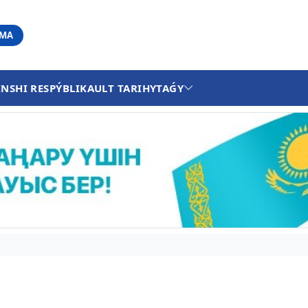
АМА
INSHI RESPÝBLIKA
ULT TARIHY
TAǴY