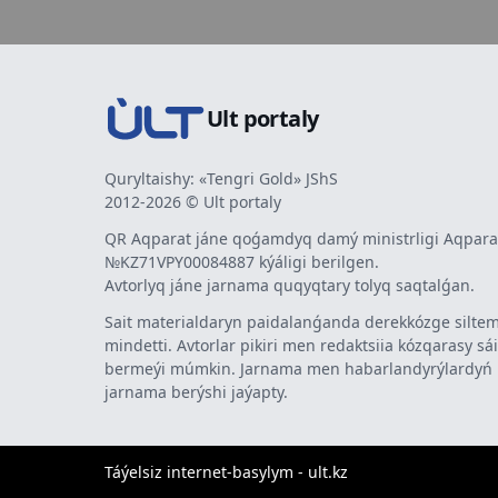
Ult portaly
Quryltaishy: «Tengri Gold» JShS
2012-2026 © Ult portaly
QR Aqparat jáne qoǵamdyq damý ministrligi Aqparat
№KZ71VPY00084887 kýáligi berilgen.
Avtorlyq jáne jarnama quqyqtary tolyq saqtalǵan.
Sait materialdaryn paidalanǵanda derekkózge siltem
mindetti. Avtorlar pikiri men redaktsiia kózqarasy sá
bermeýi múmkin. Jarnama men habarlandyrýlardy
jarnama berýshi jaýapty.
Táýelsiz internet-basylym - ult.kz