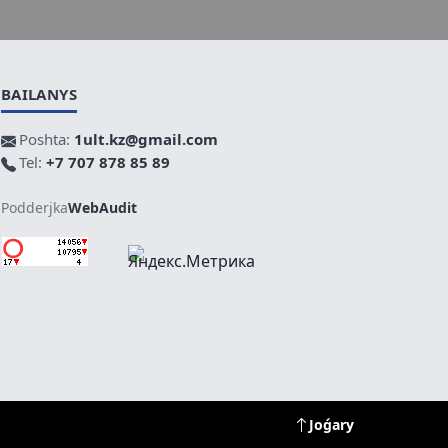
BAILANYS
Poshta:
1ult.kz@gmail.com
Tel:
+7 707 878 85 89
Podderjka
WebAudit
Joǵary