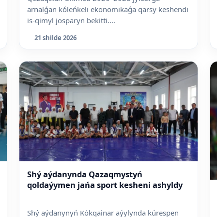
arnalǵan kóleńkeli ekonomikaǵa qarsy keshendi
is-qimyl josparyn bekitti....
21 shilde 2026
Shý aýdanynda Qazaqmystyń
qoldaýymen jańa sport kesheni ashyldy
Shý aýdanynyń Kókqainar aýylynda kúrespen