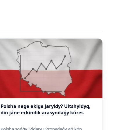
Polsha nege ekige jaryldy? Ultshyldyq,
din jáne erkindik arasyndaǵy kúres
Polsha sońǵy jyldary Eýropadaǵy eń kóp