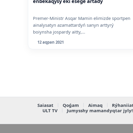
eńbekaqysy eki esege artady
Premer-Ministr Asqar Mamin elimizde sportpen
ainalysatyn azamattardyń sanyn arttyrý
boiynsha jospardy aitty,...
12 aqpan 2021
Saiasat
Qoǵam
Aimaq
Rýhaniia
ULT TV
Jumysshy mamandyqtar jyly!