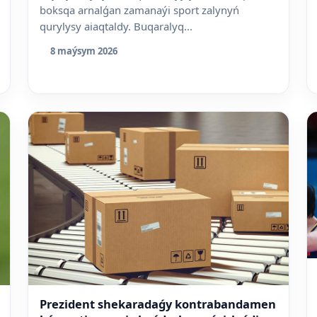
boksqa arnalǵan zamanaýi sport zalynyń
qurylysy aiaqtaldy. Buqaralyq...
8 maýsym 2026
Prezident shekaradaǵy kontrabandamen