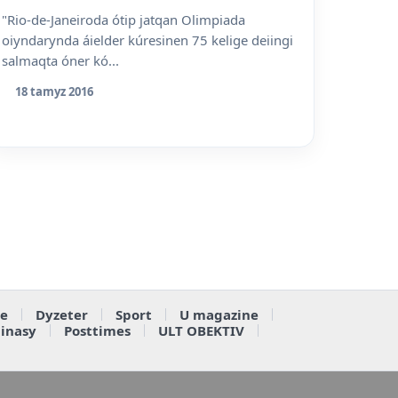
"Rio-de-Janeiroda ótip jatqan Olimpiada
oiyndarynda áielder kúresinen 75 kelige deiingi
salmaqta óner kó...
18 tamyz 2016
e
Dyzeter
Sport
U magazine
ainasy
Posttimes
ULT OBEKTIV