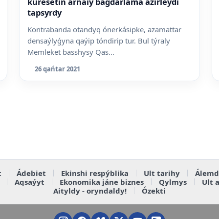
kúresetin arnaiy baǵdarlama ázirleýdi
tapsyrdy
Kontrabanda otandyq ónerkásipke, azamattar
densaýlyǵyna qaýip tóndirip tur. Bul týraly
Memleket basshysy Qas...
26 qańtar 2021
t
Ádebiet
Ekinshi respýblika
Ult tarihy
Álemd
Aqsaýyt
Ekonomika jáne biznes
Qylmys
Ult 
Aityldy - oryndaldy!
Ózekti