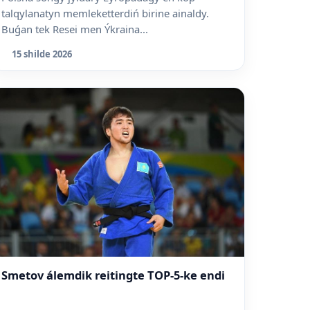
talqylanatyn memleketterdiń birine ainaldy.
Buǵan tek Resei men Ýkraina...
15 shilde 2026
Smetov álemdik reitingte TOP-5-ke endi