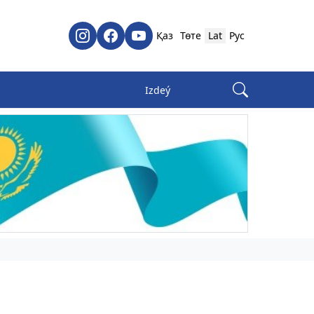
Қаз
Төте
Lat
Рус