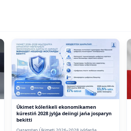
Úkimet kóleńkeli ekonomikamen
kúrestiń 2028 jylǵa deiingi jańa josparyn
bekitti
Qazaqstan Úkimeti 2026–2028 jyldarǵa