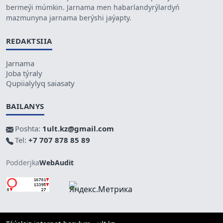
bermeýi múmkin. Jarnama men habarlandyrýlardyń
mazmunyna jarnama berýshi jaýapty.
REDAKTSIIA
Jarnama
Joba týraly
Qupiialylyq saiasaty
BAILANYS
Poshta:
1ult.kz@gmail.com
Tel:
+7 707 878 85 89
Podderjka
WebAudit