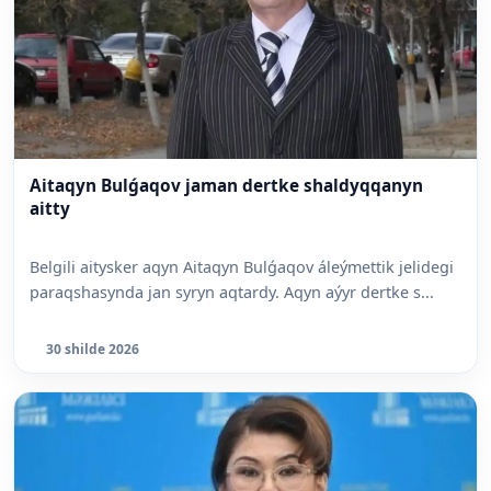
Aitaqyn Bulǵaqov jaman dertke shaldyqqanyn
aitty
Belgili aitysker aqyn Aitaqyn Bulǵaqov áleýmettik jelidegi
paraqshasynda jan syryn aqtardy. Aqyn aýyr dertke s...
30 shilde 2026