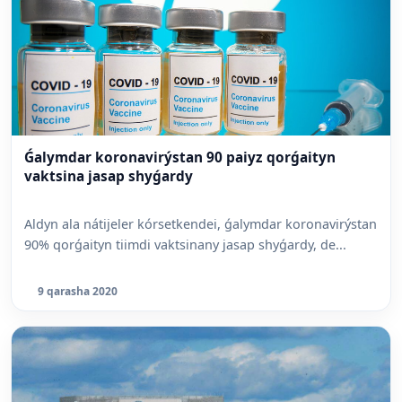
Ǵalymdar koronavirýstan 90 paiyz qorǵaityn
vaktsina jasap shyǵardy
Aldyn ala nátijeler kórsetkendei, ǵalymdar koronavirýstan
90% qorǵaityn tiimdi vaktsinany jasap shyǵardy, de...
9 qarasha 2020