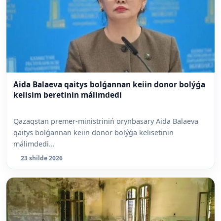
Aida Balaeva qaitys bolǵannan keiin donor bolýǵa
kelisim beretinin málimdedi
Qazaqstan premer-ministriniń orynbasary Aida Balaeva
qaitys bolǵannan keiin donor bolýǵa kelisetinin
málimdedi...
23 shilde 2026