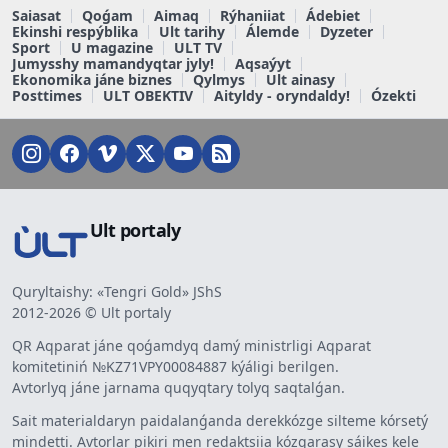
Saiasat
Qoǵam
Aimaq
Rýhaniiat
Ádebiet
Ekinshi respýblika
Ult tarihy
Álemde
Dyzeter
Sport
U magazine
ULT TV
Jumysshy mamandyqtar jyly!
Aqsaýyt
Ekonomika jáne biznes
Qylmys
Ult ainasy
Posttimes
ULT OBEKTIV
Aityldy - oryndaldy!
Ózekti
Ult portaly
Quryltaishy: «Tengri Gold» JShS
2012-2026 © Ult portaly
QR Aqparat jáne qoǵamdyq damý ministrligi Aqparat
komitetiniń №KZ71VPY00084887 kýáligi berilgen.
Avtorlyq jáne jarnama quqyqtary tolyq saqtalǵan.
Sait materialdaryn paidalanǵanda derekkózge silteme kórsetý
mindetti. Avtorlar pikiri men redaktsiia kózqarasy sáikes kele