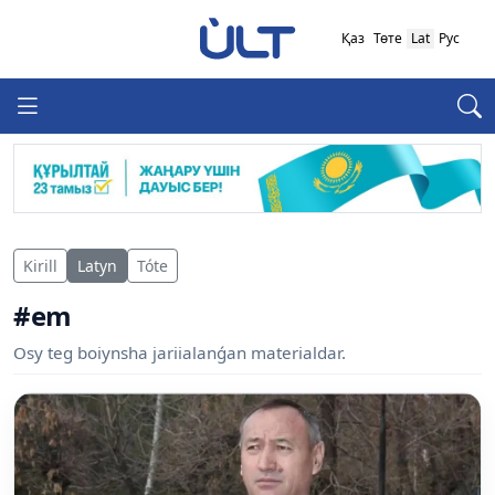
Қаз
Төте
Lat
Рус
Kirill
Latyn
Tóte
#em
Osy teg boiynsha jariialanǵan materialdar.