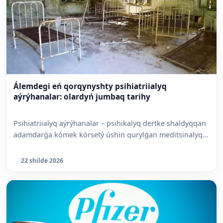
Álemdegi eń qorqynyshty psihiatriialyq
aýrýhanalar: olardyń jumbaq tarihy
Psihiatriialyq aýrýhanalar – psihikalyq dertke shaldyqqan
adamdarǵa kómek kórsetý úshin qurylǵan meditsinalyq...
22 shilde 2026