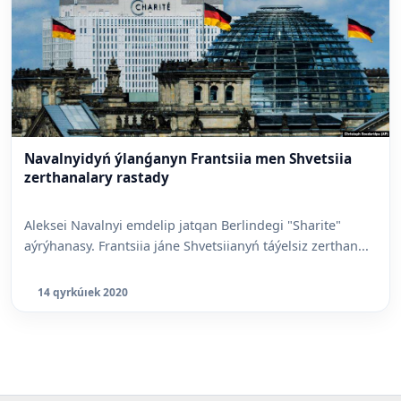
Navalnyidyń ýlanǵanyn Frantsiia men Shvetsiia
zerthanalary rastady
Aleksei Navalnyi emdelip jatqan Berlindegi "Sharite"
aýrýhanasy. Frantsiia jáne Shvetsiianyń táýelsiz zerthan...
14 qyrkúıek 2020