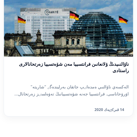
ناۆالنىيدىڭ ۋلانعانىن فرانتسييا مەن شۆەتسييا زەرتحانالارى
راستادى
الەكسەي ناۆالنىي ەمدەلٸپ جاتقان بەرليندەگٸ "شاريتە"
اۋرۋحاناسى. فرانتسييا جەنە شۆەتسييانىڭ تەۋەلسٸز زەرتحانال...
14 قىركٷيەك 2020