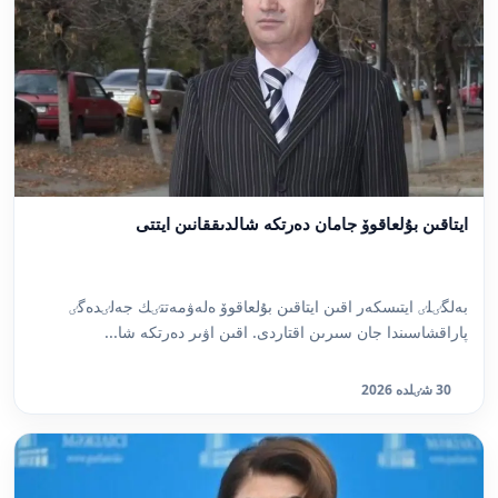
ايتاقىن بۇلعاقوۆ جامان دەرتكە شالدىققانىن ايتتى
بەلگٸلٸ ايتىسكەر اقىن ايتاقىن بۇلعاقوۆ ەلەۋمەتتٸك جەلٸدەگٸ
پاراقشاسىندا جان سىرىن اقتاردى. اقىن اۋىر دەرتكە شا...
30 شٸلدە 2026