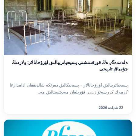
ەلەمدەگٸ ەڭ قورقىنىشتى پسيحياترييالىق اۋرۋحانالار: ولاردىڭ
جۇمباق تاريحى
پسيحياترييالىق اۋرۋحانالار – پسيحيكالىق دەرتكە شالدىققان ادامدارعا
كٶمەك كٶرسەتۋ ٷشٸن قۇرىلعان مەديتسينالىق مە...
22 شٸلدە 2026