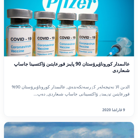
عالىمدار كوروناۆيرۋستان 90 پايىز قورعايتىن ۆاكتسينا جاساپ
شىعاردى
الدىن الا نەتيجەلەر كٶرسەتكەندەي, عالىمدار كوروناۆيرۋستان 90%
قورعايتىن تيٸمدٸ ۆاكتسينانى جاساپ شىعاردى, دەپ...
9 قاراشا 2020