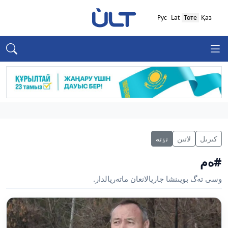
Рус
Lat
Төте
Қаз
كىرىل
لاتىن
تٶتە
#ەم
وسى تەگ بويىنشا جاريالانعان ماتەريالدار.