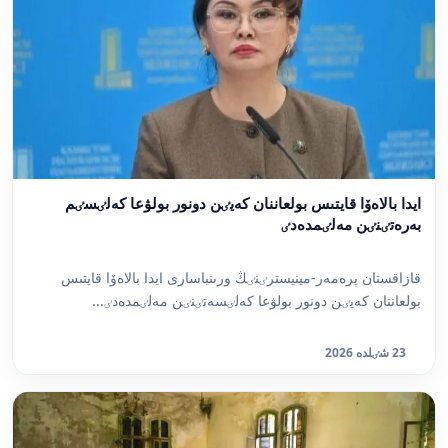
ايدا بالاەۆا قايتىس بولعاننان كەيٸن دونور بولۋعا كەلٸسٸم
بەرەتٸنٸن مەلٸمدەدٸ
قازاقستان پرەمەر-مينيسترٸنٸڭ ورىنباسارى ايدا بالاەۆا قايتىس
بولعاننان كەيٸن دونور بولۋعا كەلٸسەتٸنٸن مەلٸمدەدٸ...
23 شٸلدە 2026