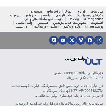
ساياسات
قوعام
ايماق
رۋحانييات
ەدەبيەت
ەكٸنشٸ رەسپۋبليكا
ۇلت تاريحى
ەلەمدە
دىزەتەر
سپورت
U magazine
ۇلت TV
جۇمىسشى ماماندىقتار جىلى!
اقساۋىت
ەكونوميكا جەنە بيزنەس
قىلمىس
ۇلت ايناسى
پوستtimes
ۇلت وبەكتيۆ
ايتىلدى - ورىندالدى!
ٶزەكتٸ
ۇلت پورتالى
قۇرىلتايشى: «Tengri Gold» جشس
2012-2026 © ۇلت پورتالى
قر اقپارات جەنە قوعامدىق دامۋ مينيسترلٸگٸ اقپارات كوميتەتٸنٸڭ
№KZ71VPY00084887 كۋەلٸگٸ بەرٸلگەن.
اۆتورلىق جەنە جارناما قۇقىقتارى تولىق ساقتالعان.
سايت ماتەريالدارىن پايدالانعاندا دەرەككٶزگە سٸلتەمە كٶرسەتۋ