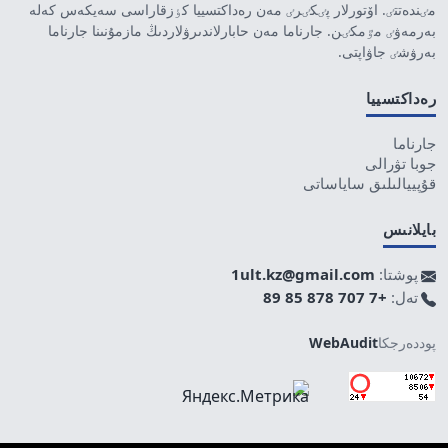
مٸندەتتٸ. اۆتورلار پٸكٸرٸ مەن رەداكتسييا كٶزقاراسى سەيكەس كەلە
بەرمەۋٸ مٷمكٸن. جارناما مەن حابارلاندىرۋلاردىڭ مازمۇنىنا جارناما
بەرۋشٸ جاۋاپتى.
رەداكتسييا
جارناما
جوبا تۋرالى
قۇپييالىلىق ساياساتى
بايلانىس
پوشتا:
1ult.kz@gmail.com
تەل:
+7 707 878 85 89
پوددەرجكا
WebAudit