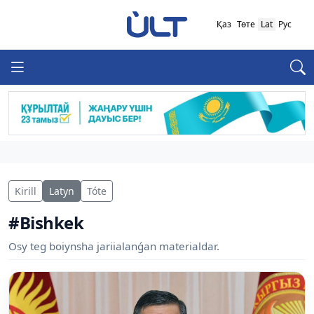
Қаз
Төте
Lat
Рус
Kirill
Latyn
Tóte
#Bishkek
Osy teg boiynsha jariialanǵan materialdar.