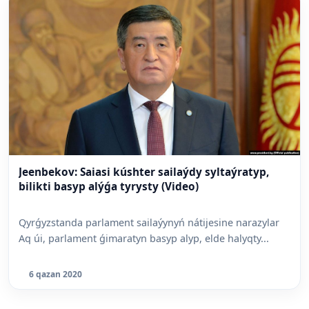
Jeenbekov: Saiasi kúshter sailaýdy syltaýratyp,
bilikti basyp alýǵa tyrysty (Video)
Qyrǵyzstanda parlament sailaýynyń nátijesine narazylar
Aq úi, parlament ǵimaratyn basyp alyp, elde halyqty...
6 qazan 2020