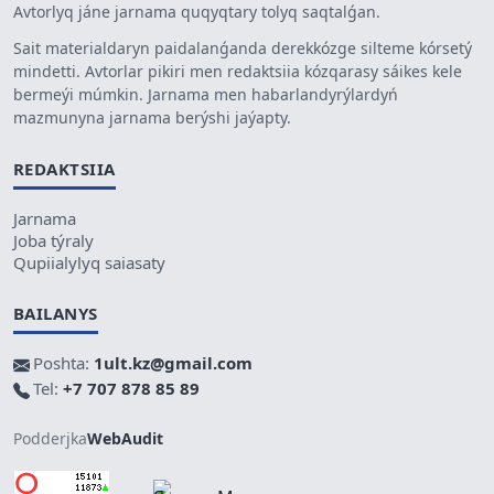
Avtorlyq jáne jarnama quqyqtary tolyq saqtalǵan.
Sait materialdaryn paidalanǵanda derekkózge silteme kórsetý
mindetti. Avtorlar pikiri men redaktsiia kózqarasy sáikes kele
bermeýi múmkin. Jarnama men habarlandyrýlardyń
mazmunyna jarnama berýshi jaýapty.
REDAKTSIIA
Jarnama
Joba týraly
Qupiialylyq saiasaty
BAILANYS
Poshta:
1ult.kz@gmail.com
Tel:
+7 707 878 85 89
Podderjka
WebAudit