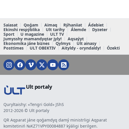
Saiasat
Qoǵam
Aimaq
Rýhaniiat
Ádebiet
Ekinshi respýblika
Ult tarihy
Álemde
Dyzeter
Sport
U magazine
ULT TV
Jumysshy mamandyqtar jyly!
Aqsaýyt
Ekonomika jáne biznes
Qylmys
Ult ainasy
Posttimes
ULT OBEKTIV
Aityldy - oryndaldy!
Ózekti
Ult portaly
Quryltaishy: «Tengri Gold» JShS
2012-2026 © Ult portaly
QR Aqparat jáne qoǵamdyq damý ministrligi Aqparat
komitetiniń №KZ71VPY00084887 kýáligi berilgen.