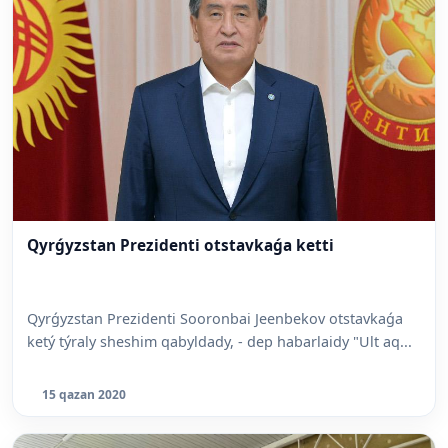
Qyrǵyzstan Prezidenti otstavkaǵa ketti
Qyrǵyzstan Prezidenti Sooronbai Jeenbekov otstavkaǵa
ketý týraly sheshim qabyldady, - dep habarlaidy "Ult aq...
15 qazan 2020