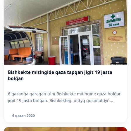
Bishkekte mitingide qaza tapqan jigit 19 jasta
bolǵan
6 qazanǵa qaraǵan túni Bishkekte mitingide qaza bolǵan
jigit 19 jasta bolǵan. Bishkektegi ulttyq gospitaldyń...
6 qazan 2020