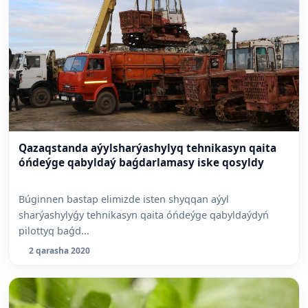
Qazaqstanda aýylsharýashylyq tehnikasyn qaita
óńdeýge qabyldaý baǵdarlamasy iske qosyldy
Búginnen bastap elimizde isten shyqqan aýyl
sharýashylyǵy tehnikasyn qaita óńdeýge qabyldaýdyń
pilottyq baǵd...
2 qarasha 2020