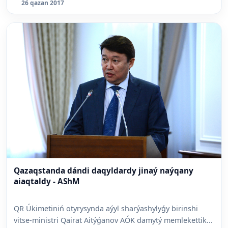
26 qazan 2017
Qazaqstanda dándi daqyldardy jinaý naýqany
aiaqtaldy - AShM
QR Úkimetiniń otyrysynda aýyl sharýashylyǵy birinshi
vitse-ministri Qairat Aitýǵanov AÓK damytý memlekettik...