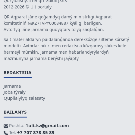
Quryltaishy: «Tengri Gold» JShS
2012-2026 © Ult portaly
QR Aqparat jáne qoǵamdyq damý ministrligi Aqparat
komitetiniń №KZ71VPY00084887 kýáligi berilgen.
Avtorlyq jáne jarnama quqyqtary tolyq saqtalǵan.
Sait materialdaryn paidalanǵanda derekkózge silteme kórsetý
mindetti. Avtorlar pikiri men redaktsiia kózqarasy sáikes kele
bermeýi múmkin. Jarnama men habarlandyrýlardyń
mazmunyna jarnama berýshi jaýapty.
REDAKTSIIA
Jarnama
Joba týraly
Qupiialylyq saiasaty
BAILANYS
Poshta:
1ult.kz@gmail.com
Tel:
+7 707 878 85 89