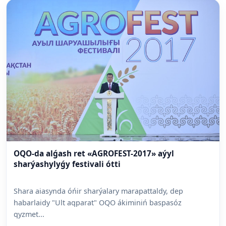
OQO-da alǵash ret «AGROFEST-2017» aýyl
sharýashylyǵy festivali ótti
Shara aiasynda óńir sharýalary marapattaldy, dep
habarlaidy "Ult aqparat" OQO ákiminiń baspasóz
qyzmet...