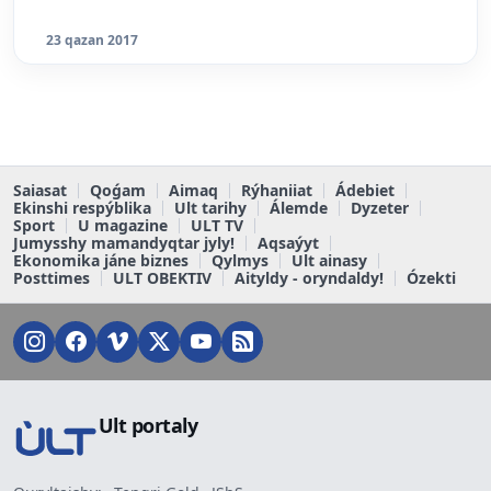
23 qazan 2017
Saiasat
Qoǵam
Aimaq
Rýhaniiat
Ádebiet
Ekinshi respýblika
Ult tarihy
Álemde
Dyzeter
Sport
U magazine
ULT TV
Jumysshy mamandyqtar jyly!
Aqsaýyt
Ekonomika jáne biznes
Qylmys
Ult ainasy
Posttimes
ULT OBEKTIV
Aityldy - oryndaldy!
Ózekti
Ult portaly