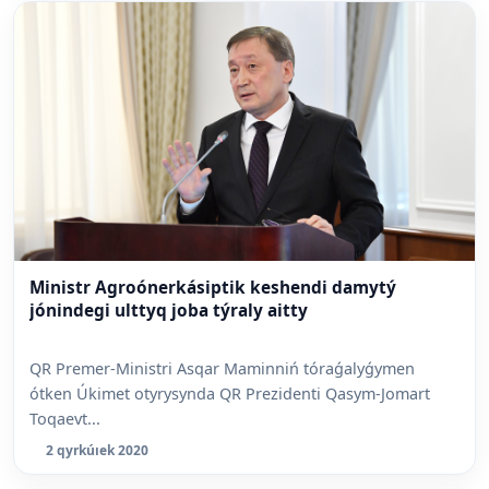
Ministr Agroónerkásiptik keshendi damytý
jónindegi ulttyq joba týraly aitty
QR Premer-Ministri Asqar Maminniń tóraǵalyǵymen
ótken Úkimet otyrysynda QR Prezidenti Qasym-Jomart
Toqaevt...
2 qyrkúıek 2020