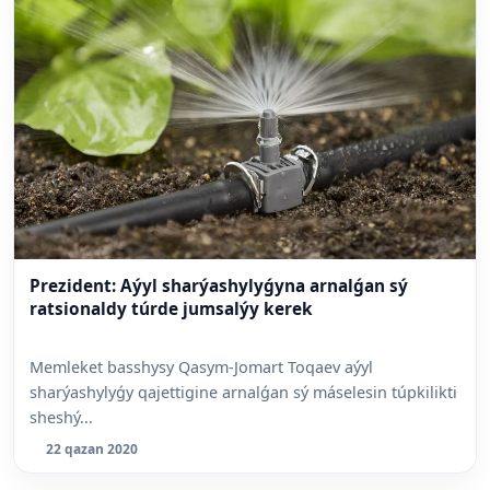
Prezident: Aýyl sharýashylyǵyna arnalǵan sý
ratsionaldy túrde jumsalýy kerek
Memleket basshysy Qasym-Jomart Toqaev aýyl
sharýashylyǵy qajettigine arnalǵan sý máselesin túpkilikti
sheshý...
22 qazan 2020