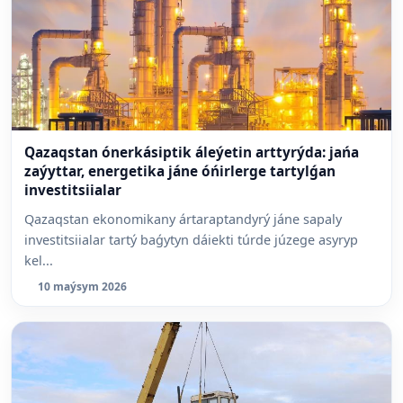
Qazaqstan ónerkásiptik áleýetin arttyrýda: jańa
zaýyttar, energetika jáne óńirlerge tartylǵan
investitsiialar
Qazaqstan ekonomikany ártaraptandyrý jáne sapaly
investitsiialar tartý baǵytyn dáiekti túrde júzege asyryp
kel...
10 maýsym 2026