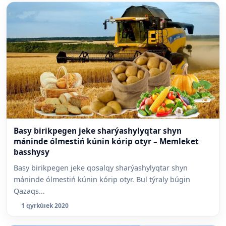
Basy birikpegen jeke sharýashylyqtar shyn
máninde ólmestiń kúnin kórip otyr – Memleket
basshysy
Basy birikpegen jeke qosalqy sharýashylyqtar shyn
máninde ólmestiń kúnin kórip otyr. Bul týraly búgin
Qazaqs...
1 qyrkúıek 2020