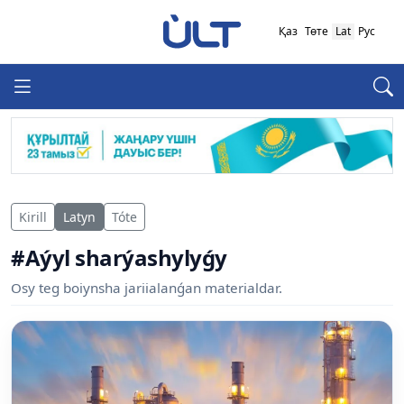
Қаз
Төте
Lat
Рус
Kirill
Latyn
Tóte
#Aýyl sharýashylyǵy
Osy teg boiynsha jariialanǵan materialdar.