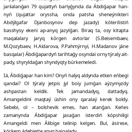
jariialanǵan 79 qu­jattyń barlyǵynda da Ábdiǵapar han­
nyń (qujattar oryssha, onda patsha sheneýnikteri
Abdýlgafar Djanbosynov dep jazady) kóterilistiń
basshysy ekeni ap-anyq jazylǵan. Biraq ta, osy kitapta
maqalalary jaryq kórgen avtorlar (S.Beisembaev,
M.Qozybaev, H.Aidarova, P.Pahmýrnyi, H.Madanov já­ne
basqalar) Ábdiǵapardyń tarih­taǵy osyndai orny týraly ait­
pady, shy­ryldaǵan shyn­dyqty búrkemeledi.
Iá, Ábdiǵapar han kim? Onyń halyq aldynda etken eńbegi
qandai? Ol týraly jetpis jyl boiy jumǵan aýzymyzdy
ashpastan keldik. Tek jamandadyq, dattadyq.
Amangeldini maqtaý úshin ony qaralaý kerek boldy.
Sebebi, ol – bolshevik emes, han atanǵan. Keńes
zamanynda Ábdiǵapar jasaǵan isterdiń kópshiligi
Amangeldi men Álibige telinip kelgen. Bul, ásirese,
kórkem ádebiette anyq baiqalady.