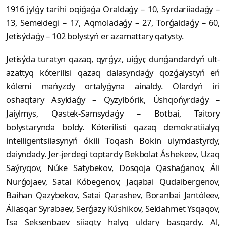
1916 jylǵy tarihi oqiǵaǵa Oral­daǵy – 10, Syrdariiadaǵy –
13, Semeidegi – 17, Aqmoladaǵy – 27, Torǵaidaǵy – 60,
Jetisýdaǵy – 102 bolystyń er azamattary qatysty.
Jetisýda turatyn qazaq, qyrǵyz, uiǵyr, dunǵandardyń ult-
azattyq kóteri­lisi qazaq dalasyndaǵy qozǵalystyń eń
kólemi ma­ńyz­dy ortalyǵyna ainaldy. Olardyń iri
oshaqtary Asyldaǵy – Qyzylbórik, Úsh­qońyrdaǵy –
Jaiylmys, Qastek-Sam­sydaǵy – Botbai, Taitory
bolystarynda boldy. Kóterilisti qazaq demokratiialyq
intel­ligentsiiasynyń óki­li Toqash Bokin uiymdastyrdy,
daiyndady. Jer-jerdegi toptardy Bekbolat Áshekeev, Uzaq
Saýryqov, Núke Satybekov, Dosqoja Qasha­ǵanov, Áli
Nurǵojaev, Satai Kóbegenov, Jaqabai Qudaibergenov,
Bai­han Qazybekov, Satai Qarashev, Boranbai Jantóleev,
Áliasqar Syrabaev, Serǵazy Kúshikov, Seidahmet Ysqaqov,
Isa Seksenbaev siiaqty halyq uldary basqardy. Al,