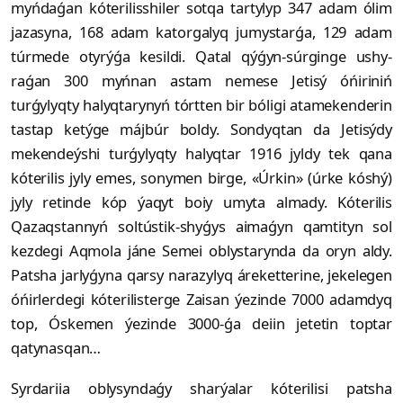
myńdaǵan kóterilisshiler sotqa tartylyp 347 adam ólim
jazasyna, 168 adam katorgalyq jumystarǵa, 129 adam
túrmede otyrýǵa kesildi. Qatal qýǵyn-súrginge ushy­
raǵan 300 myńnan astam nemese Jetisý óńiriniń
turǵylyqty halyqtarynyń tórtten bir bóligi atamekenderin
tastap ketýge májbúr boldy. Sondyqtan da Jetisýdy
mekendeýshi turǵylyqty halyqtar 1916 jyldy tek qana
kóterilis jyly emes, sonymen birge, «Úrkin» (úrke kóshý)
jyly retinde kóp ýaqyt boiy umyta almady. Kóterilis
Qazaqstannyń soltústik-shyǵys aimaǵyn qamtityn sol
kezdegi Aqmola jáne Semei oblystarynda da oryn aldy.
Patsha jar­lyǵyna qarsy narazylyq áreketterine, jekelegen
óńirlerdegi kóterilisterge Zaisan ýezinde 7000 adamdyq
top, Óskemen ýezinde 3000-ǵa deiin jetetin toptar
qatynasqan…
Syrdariia oblysyndaǵy sharýalar kóterilisi patsha