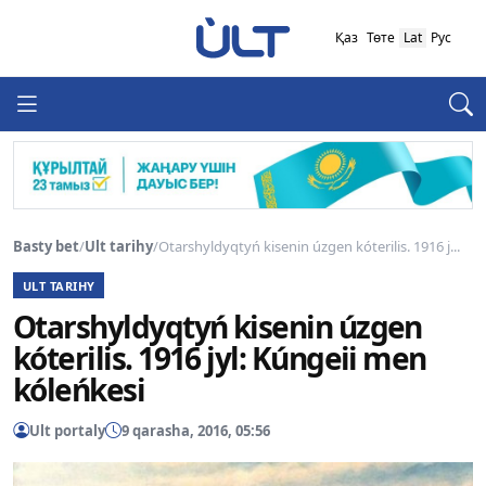
Қаз
Төте
Lat
Рус
Basty bet
/
Ult tarihy
/
Otarshyldyqtyń kisenin úzgen kóterilis. 1916 j...
ULT TARIHY
Otarshyldyqtyń kisenin úzgen
kóterilis. 1916 jyl: Kúngeii men
kóleńkesi
Ult portaly
9 qarasha, 2016, 05:56