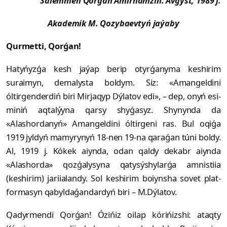
Sálemmen Qorǵan Ámirhamzin. Avgýst, 1989 j.
Akademik M. Qozybaevtyń jaýaby
Qurmetti, Qorǵan!
Hatyńyzǵa kesh jaýap berip otyr­ǵa­nyma keshirim
suraimyn, demalysta boldym. Siz: «Amangeldini
óltirgenderdiń bi­ri Mirjaqyp Dýlatov edi», – dep, onyń esi­­
miniń aqtalýyna qarsy shyǵasyz. Shynynda da
«Alashordanyń» Amangeldini óltirgeni ras. Bul oqiǵa
1919 jyldyń mamyrynyń 18-nen 19-na qaraǵan túni boldy.
Al, 1919 j. Kókek aiynda, odan qaldy dekabr aiynda
«Alashorda» qozǵalysyna qatysýshylarǵa amnistiia
(keshirim) jariialandy. Sol ke­shirim boiynsha sovet plat­­
formasyn qabyl­daǵandardyń biri – M.Dýlatov.
Qadyrmendi Qorǵan! Ózińiz oilap kórińizshi: ataqty