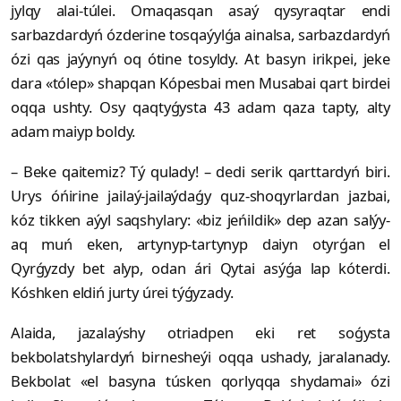
jylqy alai-túlei. Omaqasqan asaý qysyraqtar endi
sarbazdardyń ózde­rine tosqaýylǵa ainalsa, sarbazdardyń
ózi qas jaýynyń oq ótine tosyldy. At basyn irikpei, jeke
dara «tólep» shapqan Kópesbai men Musabai qart birdei
oqqa ushty. Osy qaqtyǵysta 43 adam qaza tapty, alty
adam maiyp boldy.
– Beke qaitemiz? Tý qulady! – dedi serik qarttardyń biri.
Urys óńirine jailaý-jailaýdaǵy quz-shoqyrlardan jaz­­bai,
kóz tikken aýyl saqshylary: «biz je­ńil­dik» dep azan salýy-
aq muń eken, artynyp-tartynyp daiyn otyrǵan el
Qyrǵyzdy bet alyp, odan ári Qytai asýǵa lap kóterdi.
Kóshken eldiń jurty úrei týǵyzady.
Alaida, jazalaýshy otriadpen eki ret soǵysta
bekbolatshylardyń birnesheýi oqqa ushady, jaralanady.
Bekbolat «el basyna túsken qorlyqqa shydamai» ózi