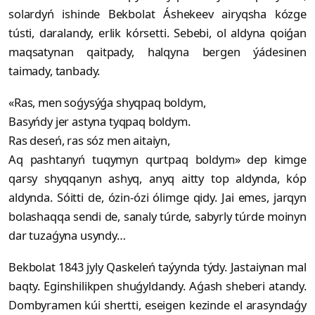
solardyń ishinde Bekbolat Áshe­keev airyq­sha kózge
tústi, daralandy, erlik kór­setti. Sebebi, ol aldyna qoiǵan
maqsa­­tynan qaitpady, halqyna bergen ýáde­sinen
taimady, tanbady.
«Ras, men soǵysýǵa shyqpaq boldym,
Basyńdy jer astyna tyqpaq boldym.
Ras deseń, ras sóz men aitaiyn,
Aq pashtanyń tuqymyn qurtpaq boldym» dep kimge
qarsy shyqqanyn ashyq, anyq aitty top aldynda, kóp
aldynda. Sóitti de, ózin-ózi ólimge qidy. Jai emes, jarqyn
bolashaqqa sendi de, sanaly túrde, sabyrly túrde moinyn
dar tuzaǵyna usyndy…
Bekbolat 1843 jyly Qaskeleń taýynda týdy. Jastaiynan mal
baqty. Egin­shilikpen shuǵyldandy. Aǵash sheberi atan­dy.
Dombyramen kúi shertti, eseigen kezinde el arasyndaǵy