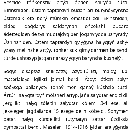
Reseide tóńkeristik ahýal ábden shiryǵa tústi.
Birinshiden, ústem taptardyń budan ári burynǵysynsha
ústemdik ete berý múmkin emestigi edi. Ekinshiden,
eldegi daǵdarys saldarynan eńbekshi buqara
ádettegiden de tys muqtajdyq pen joqshylyqqa ushyrady.
Úshinshiden, ústem taptardyń qylyǵyna halyqtyń ashý-
yzasy meilinshe artýy, tóńkeristik qimyldarmen belsendi
túrde ushtasyp jatqan narazylyqtyń barynsha kúsheiýi.
Soǵys qisapsyz shikizatty, azyq-túlikti, maldy, t.b.
materialdyq igilikti jalmai berdi. Ýaqyt ótken saiyn
soǵysqa bailanysty tonaý men qanaý kúsheie tústi.
Ártúrli salyqtardyń mólsheri artyp, jańa salyqtar engizildi.
Jergilikti halyq tóleitin salyqtar kólemi 3-4 ese, al,
jekelegen jaǵdailarda 15 esege deiin kóbeidi. Sonymen
qatar, halyq kún­delikti tutynatyn zattar úzdiksiz
qymbattai berdi. Máselen, 1914-1916 jyldar aralyǵynda