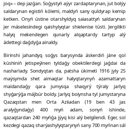
joq» – dep jazǵan. So­ǵys­tyń aýyr zardaptarynan, jut bolýy
saldarynan egistiń kólemi, maldyń sa­ny quldyrap kemip
ketken. Onyń ústine otarshyldyq saiasattyń saldarynan
jer máselesindegi qaishylyqtar shielenise tús­ti. Jergilikti
halyq mekendegen qunarly alqap­tardy tartyp alý
ádettegi daǵdyǵa ai­nal­dy.
Birinshi jahandyq soǵys barysynda áskerdiń jáne qol
kúshiniń jetispeýinen tyldaǵy obektilerdegi jaǵdai da
nasharlady. Sondyqtan da, patsha úkimeti 1916 jyly 25
maýsymda shet aimaqtar halyqtarynyń azamattaryn
maidan­daǵy qara jumysqa shaqyrý týraly jarlyq
shyǵarýǵa májbúr boldy. Jarlyq boiynsha tyl jumystaryna
Qa­zaqstan men Orta Aziiadan (19 ben 43 jas
aralyǵyndaǵy) 400 myń adam, sonyń ishinde,
qazaqtardan 240 myńǵa jýyq kisi alý belgilendi. Eger, sol
kezdegi qazaq sharýa­shylyqtarynyń sany 700 myńnan sál