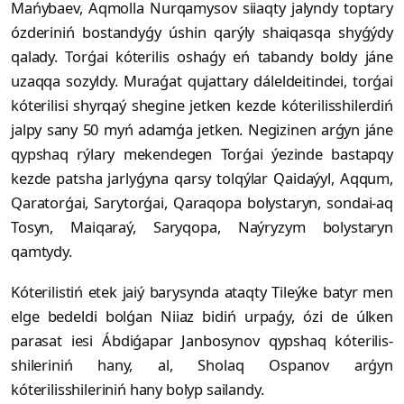
Mańybaev, Aqmolla Nurqamysov siiaqty jalyndy toptary
ózderiniń bostandyǵy úshin qarýly shai­­qasqa shyǵýdy
qalady. Tor­ǵai kóterilis oshaǵy eń tabandy boldy jáne
uzaqqa sozyldy. Muraǵat qu­jat­tary dáleldeitindei, torǵai
kóte­rilisi shyrqaý shegine jetken kezde kóterilisshilerdiń
jalpy sany 50 myń adamǵa jetken. Negizinen arǵyn jáne
qypshaq rýlary mekendegen Torǵai ýezinde bastapqy
kezde patsha jarlyǵyna qarsy tolqýlar Qaidaýyl, Aqqum,
Qaratorǵai, Sarytorǵai, Qara­qopa bolystaryn, sondai-aq
Tosyn, Maiqaraý, Saryqopa, Naýryzym bolystaryn
qamtydy.
Kóterilistiń etek jaiý barysynda ataq­ty Tileýke batyr men
elge bedeldi bol­ǵan Niiaz bidiń urpaǵy, ózi de úlken
parasat iesi Ábdiǵapar Janbosynov qypshaq kóte­rilis­
shileriniń hany, al, Sholaq Ospanov ar­ǵyn
kóterilisshileriniń hany bolyp sailandy.