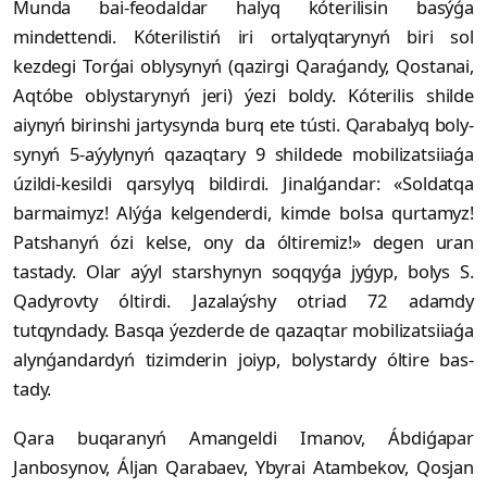
Munda bai-feodaldar halyq kóterilisin basýǵa
mindettendi. Kóterilistiń iri orta­lyq­tarynyń biri sol
kezdegi Torǵai obly­synyń (qazirgi Qaraǵandy, Qostanai,
Aq­tóbe ob­lys­­tarynyń jeri) ýezi boldy. Kóterilis shil­de
aiynyń birinshi jar­tysynda burq ete tústi. Qarabalyq boly­
synyń 5-aýylynyń qazaqtary 9 shil­dede mobilizatsiiaǵa
úzildi-kesildi qar­sy­lyq bil­­dirdi. Jinalǵandar: «Sol­datqa
barmaimyz! Alýǵa kelgenderdi, kimde bolsa qurtamyz!
Patshanyń ózi kelse, ony da óltiremiz!» degen uran
tastady. Olar aýyl starshynyn soqqyǵa jyǵyp, bolys S.
Qadyrovty óltirdi. Jazalaýshy otriad 72 adamdy
tutqyndady. Basqa ýezderde de qazaqtar mobilizatsiiaǵa
alynǵandardyń tizimderin joiyp, bolystardy óltire bas­
tady.
Qara buqaranyń Amangeldi Imanov, Áb­diǵapar
Janbosynov, Áljan Qara­baev, Ybyrai Atambekov, Qosjan