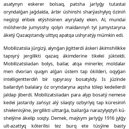
asatynyn eskerer bolsaq, patsha jarlyǵy tutastai
oryndalǵan jaǵdaida, árbir úshin­shi sharýashylyq óziniń
negizgi eńbek etý­shisinen aiyrylady eken. Al, mundai
mólsherde jumysshy qolyn maidannyń tyl jumystaryna
áketý Qazaqstandy ulttyq apatqa ushyratýy múmkin edi.
Mobilizatsiia júrgizý, alynǵan ji­git­terdi áskeri ákimshilikke
tapsyrý jer­gilikti qazaq ákimderine tikelei júk­teldi.
Mobilizatsiiadan bolys, bailar, atqa minerler, moldalar
men dvorian quqyn alǵan ústem tap ókilderi, oqyǵan
intelligentterdiń bir sypyrasy bosatyldy. Is júzinde
bailardyń balalary óz oryndaryna aqsha tólep kedeilerdi
jaldap jiberdi. Mobilizatsiiadan para alyp bosatý nemese
kedei jastardy zańsyz alý siiaqty ozbyrlyq tap kúresiniń
shielenisýine, jergilikti ulttarǵa, bailarǵa narazy­lyqtyń kú­
sheiý­ine ákelip soqty. Demek, maýsym jarlyǵy 1916 jylǵy
ult-azattyq kóte­rilisi tez burq ete túsýine basty