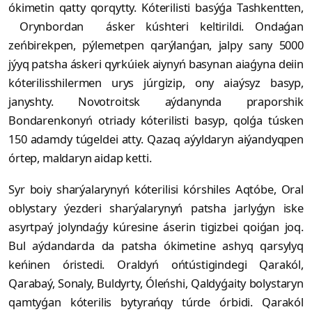
ókimetin qatty qor­qytty. Kóterilisti basýǵa Tashkent­ten,
Orynbordan ásker kúshteri kel­tiril­di. Ondaǵan
zeńbirekpen, pýle­met­­pen qarý­lanǵan, jalpy sany 5000
jýyq patsha áskeri qyrkúiek aiynyń basynan aiaǵyna deiin
kóte­rilisshilermen urys júrgizip, ony aiaýsyz basyp,
janyshty. Novotroitsk aýdanynda praporshik
Bondarenkonyń otriady kóterilisti basyp, qolǵa túsken
150 adamdy túgeldei atty. Qazaq aýyldaryn aiýandyqpen
órtep, maldaryn aidap ketti.
Syr boiy sharýalarynyń kóterilisi kórshiles Aqtóbe, Oral
oblystary ýez­deri sharýalarynyń patsha jar­ly­ǵyn iske
asyrtpaý jolyndaǵy kúre­sine áserin tigizbei qoiǵan joq.
Bul aý­dandarda da patsha ókimetine ashyq qarsylyq
keńinen óristedi. Oraldyń ońtústigindegi Qarakól,
Qarabaý, Sonaly, Buldyrty, Óleńshi, Qaldyǵaity bolystaryn
qamtyǵan kóte­rilis bytyrańqy túrde órbidi. Qarakól