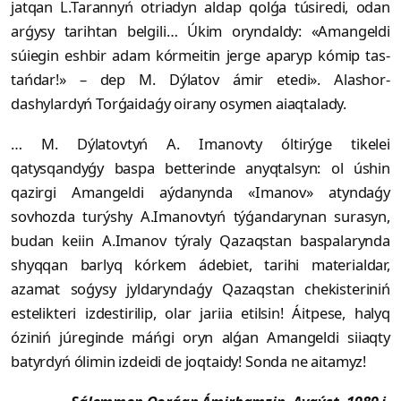
jatqan L.Tarannyń otriadyn aldap qolǵa túsiredi, odan
arǵysy tarihtan belgili… Úkim oryndaldy: «Amangeldi
súiegin eshbir adam kórmeitin jerge aparyp kómip tas­
tań­dar!» – dep M. Dýlatov ámir etedi». Alash­or­
dashylardyń Torǵaidaǵy oirany osymen aiaqtalady.
… M. Dýlatovtyń A. Imanovty óltirýge tikelei
qatysqandyǵy baspa betterinde anyqtalsyn: ol úshin
qazirgi Amangeldi aýda­nynda «Imanov» atyndaǵy
sovhozda turýshy A.Imanovtyń týǵandarynan sura­syn,
budan keiin A.Imanov týraly Qa­zaqstan baspalarynda
shyqqan barlyq kórkem ádebiet, tarihi materialdar,
azamat soǵysy jyldaryndaǵy Qazaqstan che­kis­teriniń
estelikteri izdestirilip, olar ja­riia etilsin! Áitpese, halyq
óziniń júre­ginde máńgi oryn alǵan Amangeldi siiaqty
batyrdyń ólimin izdeidi de joqtaidy! Sonda ne aitamyz!