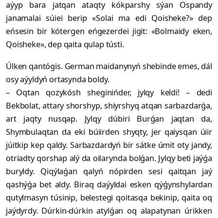
aýyp bara jatqan ataqty kókparshy sýan Ospandy
janamalai súiei berip «Solai ma edi Qoisheke?» dep
eńsesin bir kótergen eńgezerdei jigit: «Bol­maidy eken,
Qoisheke», dep qaita qulap tústi.
Úlken qantógis. German maidanynyń shebinde emes, dál
osy aýyldyń ortasynda boldy.
– Oqtan qozykósh sheginińder, jyl­qy keldi! – dedi
Bekbolat, attary shorshyp, shiyrshyq atqan sarbazdarǵa,
art jaqty nusqap. Jylqy dúbiri Burǵan jaqtan da,
Shymbulaqtan da eki búiirden shyqty, jer qaiysqan úiir
júitkip kep qaldy. Sarbazdardyń bir sátke úmit oty jandy,
otriadty qorshap alý da oilarynda bolǵan. Jylqy beti jaýǵa
buryldy. Qiqýlaǵan qalyń nópirden sesi qaitqan jaý
qashýǵa bet aldy. Biraq daýyldai esken qýǵynshylardan
qutylmasyn túsinip, belestegi qoitasqa bekinip, qaita oq
jaýdyrdy. Dúrkin-dúrkin atylǵan oq alapatynan úrikken