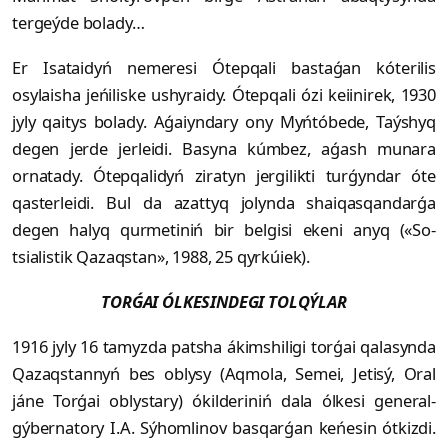
tergeýde bolady…
Er Isataidyń nemeresi Ótepqali bastaǵan kóterilis
osylaisha jeńiliske ushyraidy. Ótepqali ózi keiinirek, 1930
jyly qaitys bolady. Aǵaiyndary ony Myńtóbede, Taýshyq
degen jerde jer­leidi. Basyna kúmbez, aǵash munara
ornatady. Ótepqalidyń ziratyn jergilikti turǵyndar óte
qasterleidi. Bul da azat­tyq jolynda shaiqasqandarǵa
degen ha­lyq qurmetiniń bir belgisi ekeni anyq («So­
tsialistik Qa­zaqstan», 1988, 25 qyr­kúiek).
TORǴAI ÓLKESINDEGI TOLQÝLAR
1916 jyly 16 tamyzda patsha ákimshiligi torǵai qalasynda
Qazaqstannyń bes oblysy (Aqmola, Semei, Jetisý, Oral
jáne Torǵai oblystary) ókilderiniń dala ólkesi general-
gýbernatory I.A. Sý­hom­linov basqarǵan keńesin ótkizdi.