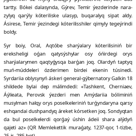
tartty. Bókei dala­synda, Gýrev, Temir ýezderinde nara­
zylyq qarýly kóteriliske ulasyp, bu­qara­lyq sipat aldy.
Ásirese, Temir ýezin­degi kóte­rilisshiler qimyly tegeýrindi
boldy.
Syr boiy, Oral, Aqtóbe sharýalary kóterilisiniń bir
ereksheligi oǵan qaty­sýshylar osy óńirdegi orys
sharýalarymen qaqtyǵysqa barǵan joq. Olardyń taptyq
muń-múddeleri ózderimen birdei ekenin túsinedi.
Syrdariia oblysynyń áskeri general-gýbernatory Galkin 18
shil­dede bylai dep málimdedi: «Tashkent, Cher­niaev,
Áýlieata, Perovsk ýezderi men Amýdariia bóliminiń
musylman halqy orys poselkeleriniń turǵyndaryna qarsy
eshqandai dushpandyq áreket kórsetken joq. Sondyqtan
da bul poselkelerdi qorǵaý úshin ádeii shara alýdyń
qajeti az» (QR Memlekettik mu­raǵaty, 1237-qor, 1-tizbe,
25-is, 285-bet).