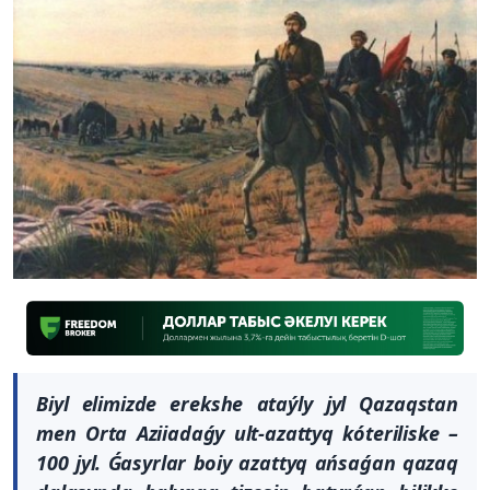
Biyl elimizde erekshe ataýly jyl Qazaqstan
men Orta Aziiadaǵy ult-azattyq kóteriliske –
100 jyl. Ǵasyrlar boiy azattyq ańsaǵan qazaq