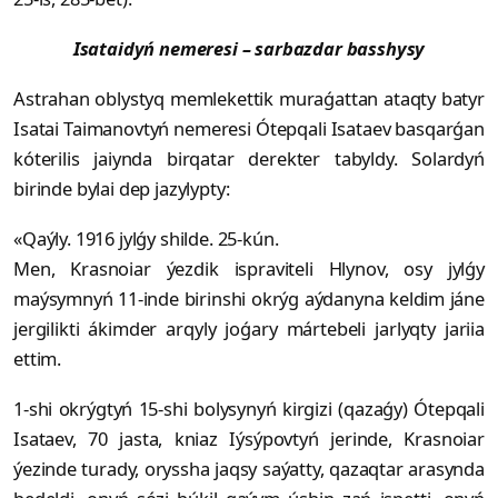
Isataidyń nemeresi – sarbazdar basshysy
Astrahan oblystyq memlekettik mu­­ra­­ǵattan ataqty batyr
Isatai Tai­ma­­­novtyń nemeresi Ótepqali Isataev bas­qarǵan
kóterilis jaiynda birqatar derekter tabyldy. Solardyń
birinde bylai dep jazylypty:
«Qaýly. 1916 jylǵy shilde. 25-kún.
Men, Krasnoiar ýezdik ispraviteli Hly­nov, osy jylǵy
maýsymnyń 11-inde birinshi okrýg aýdanyna keldim jáne
jergilikti ákimder arqyly joǵary márte­beli jarlyqty jariia
ettim.
1-shi okrýgtyń 15-shi bolysynyń kirgizi (qazaǵy) Ótepqali
Isataev, 70 jasta, kniaz Iýsýpovtyń jerinde, Krasnoiar
ýezinde turady, oryssha jaqsy saýatty, qazaqtar arasynda