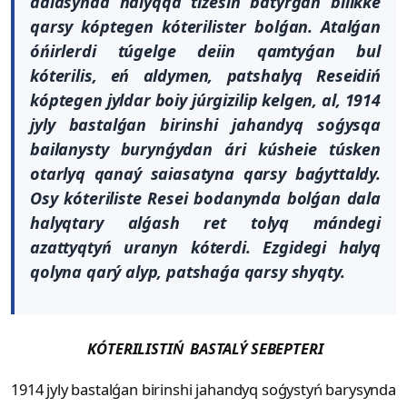
dalasynda halyqqa tizesin batyrǵan bilikke
qarsy kóptegen kóterilister bolǵan. Atalǵan
óńirlerdi túgelge deiin qamtyǵan bul
kóterilis, eń aldymen, patshalyq Reseidiń
kóptegen jyldar boiy júrgizilip kelgen, al, 1914
jyly bastalǵan birinshi jahandyq soǵysqa
bailanysty burynǵydan ári kúsheie túsken
otarlyq qanaý saiasatyna qarsy baǵyttaldy.
Osy kóteriliste Resei bodanynda bolǵan dala
halyqtary alǵash ret tolyq mándegi
azattyqtyń uranyn kóterdi. Ezgidegi halyq
qolyna qarý alyp, patshaǵa qarsy shyqty.
KÓTERILISTIŃ BASTALÝ SEBEPTERI
1914 jyly bastalǵan birinshi jahandyq soǵystyń barysynda