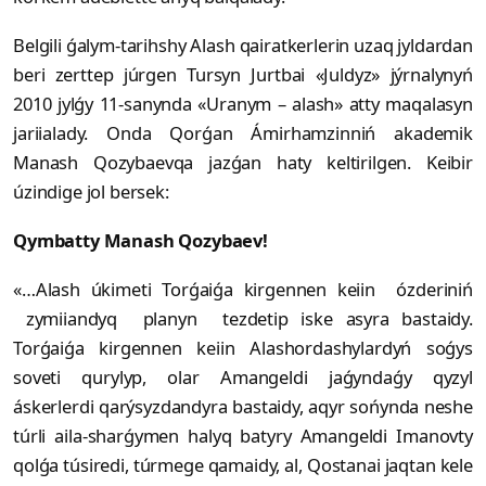
Belgili ǵalym-tarihshy Alash qairat­kerlerin uzaq jyldardan
beri zerttep júrgen Tursyn Jurtbai «Juldyz» jýr­­nalynyń
2010 jylǵy 11-sanynda «Uranym – alash» atty maqalasyn
jariia­lady. Onda Qorǵan Ámirhamzinniń akademik
Manash Qozybaevqa jazǵan haty keltirilgen. Keibir
úzindige jol bersek:
Qymbatty Manash Qozybaev!
«…Alash úkimeti Torǵaiǵa kirgennen keiin ózderiniń
zymiiandyq planyn tezde­tip is­­ke asyra bastaidy.
Torǵaiǵa kirgen­nen keiin Alashordashylardyń soǵys
soveti qurylyp, olar Amangeldi jaǵyndaǵy qyzyl
áskerlerdi qarýsyzdandyra bastaidy, aqyr sońynda neshe
túrli aila-sharǵymen halyq batyry Amangeldi Ima­novty
qolǵa túsiredi, túrmege qamai­dy, al, Qostanai jaqtan kele