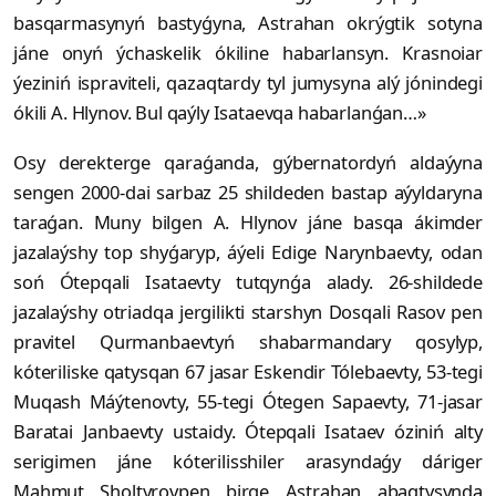
basqarmasynyń bas­tyǵyna, Astrahan okrýgtik sotyna
jáne onyń ýchaskelik ókiline habarlansyn. Krasnoiar
ýeziniń ispraviteli, qazaqtardy tyl jumysyna alý jónin­degi
ókili A. Hlynov. Bul qaýly Isa­taevqa habarlanǵan…»
Osy derekterge qaraǵanda, gýberna­tordyń aldaýyna
sengen 2000-dai sarbaz 25 shildeden bastap aýyldaryna
taraǵan. Muny bilgen A. Hlynov jáne basqa ákimder
jazalaýshy top shyǵaryp, áýeli Edige Narynbaevty, odan
soń Ótepqali Isataevty tutqynǵa alady. 26-shildede
jazalaýshy otriadqa jergilikti starshyn Dosqali Rasov pen
pravitel Qurmanbaevtyń shabarmandary qosylyp,
kóteriliske qatysqan 67 jasar Eskendir Tólebaevty, 53-tegi
Muqash Máýtenovty, 55-tegi Ótegen Sapaevty, 71-jasar
Baratai Janbaevty ustaidy. Ótepqali Isataev óziniń alty
serigimen jáne kóterilisshiler arasyndaǵy dáriger
Mahmut Sholtyrovpen birge Astrahan abaqtysynda