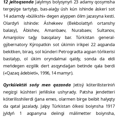
12 jeltoqsanda
Jaiylmys bolysynyń 23 adamy qosymsha
tergeýge tartylyp, bas-aiaǵy úsh kún ishinde áskeri sot
14 adamdy «búlikshi» degen aiyppen ólim jazasyna kesti.
Olardyń ishinde: Áshekeev (Bekbolattyń ortanshy
balasy), Ábishev, Amanbaev, Nurabaev, Sultanov,
Amanjolov taǵy basqalary bar. Túrkistan general-
gýbernatory Kýropatkin sot úkimin irikpei 22 aqpanda
bekitken, biraq, sol kúnderi Petrogradta aqpan tóńkerisi
bastalyp, ol úkim oryndalmai qaldy, sonda da eldi
meńdegen ezgilik dert asqyndaǵan betinde qala berdi
(«Qazaq ádebieti», 1996, 14 mamyr).
Qyrkúiektiń sońy men qazanda
Je­tisý kóterilisteriniń
negizgi kúshteri je­ńi­liske ushyrady. Patsha jendetteri
kóte­rilisshilerdi ǵana emes, olarmen birge bei­bit halyqty
da qatal jazalady. Jalpy Túrkistan ólkesi boiynsha 1917
jyldyń 1 aqpanyna deiingi málimetter boiynsha,