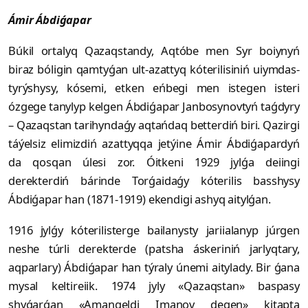
Ámir Ábdiǵapar
Búkil ortalyq Qazaqstandy, Aqtóbe men Syr boiynyń
biraz bóligin qam­tyǵan ult-azattyq kóterilisiniń uiymdas­
tyrýshysy, kósemi, etken eńbegi men istegen isteri
ózgege tanylyp kelgen Ábdi­ǵapar Janbosynovtyń taǵdyry
– Qazaqstan tarihyndaǵy aqtańdaq better­diń biri. Qazirgi
táýelsiz elimizdiń azat­tyqqa jetýine Ámir Ábdiǵapardyń
da qosqan úlesi zor. Óitkeni 1929 jylǵa deiingi
derekterdiń bárinde Torǵaidaǵy kóterilis basshysy
Ábdiǵapar han (1871-1919) ekendigi ashyq aitylǵan.
1916 jylǵy kóterilisterge bai­lanys­­ty jariialanyp júrgen
neshe túrli derekterde (patsha áskeriniń jar­lyq­­tary,
aqparlary) Ábdiǵapar han týraly únemi aitylady. Bir ǵana
mysal keltireiik. 1974 jyly «Qazaqstan» baspasy
shyǵarǵan «Amangeldi Imanov degen» kitapta