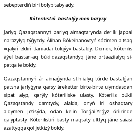
sebepterdiń biri bolyp tabylady.
Kóterilistiń bastalýy men barysy
Jarlyq Qazaqstannyń barlyq aimaq­tarynda derlik jappai
narazylyq týǵyz­dy. Álihan Bókeihanovtyń sózimen ait­saq
«qalyń eldiń dariiadai tolqýy» bastaldy. Demek, kóterilis
áýel bastan-aq búkilqazaqstandyq jáne ortaaziialyq si­
patqa ie boldy.
Qazaqstannyń ár aimaǵynda stihiialyq túrde bastalǵan
patsha jarlyǵyna qarsy áreketter birte-birte uiymdasqan
sipat alyp, qarýly kóteriliske ulasty. Kóterilis búkil
Qazaqstandy qamtydy, alaida, onyń iri oshaqtary
aldymen Jetisýda, odan keiin Torǵai-Yrǵyz óńirinde
qalyptasty. Kóterilistiń basty maqsaty ulttyq jáne saiasi
azattyqqa qol jetkizý boldy.