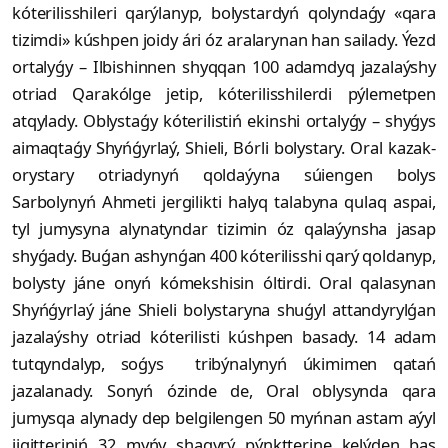
kóterilisshileri qarýlanyp, bolystardyń qolyndaǵy «qara
tizimdi» kúshpen joidy ári óz aralarynan han sailady. Ýezd
ortalyǵy – Ilbishinnen shyqqan 100 adamdyq jazalaýshy
otriad Qarakólge jetip, kóte­rilisshilerdi pýlemetpen
atqylady. Oblystaǵy kóterilistiń ekinshi ortalyǵy – shy­ǵys
aimaqtaǵy Shyńǵyrlaý, Shieli, Bór­li bolystary. Oral ka­zak-
orystary otriadynyń qoldaýyna súien­­­gen bolys
Sarbolynyń Ahmeti jergi­likti halyq talabyna qulaq aspai,
tyl jumysyna alynatyndar tizimin óz qalaýynsha jasap
shyǵady. Buǵan ashynǵan 400 kóterilisshi qarý qoldanyp,
bolysty jáne onyń kómekshisin óltirdi. Oral qalasynan
Shyńǵyrlaý jáne Shieli bolystaryna shuǵyl attandyrylǵan
jazalaýshy otriad kóterilisti kúshpen basady. 14 adam
tutqyndalyp, soǵys tribýnalynyń úkimimen qatań
jazalanady. Sonyń ózinde de, Oral oblysynda qara
jumysqa alynady dep belgilengen 50 myńnan astam aýyl
jigitteriniń 32 myńy shaqyrý pýnktterine kelýden bas