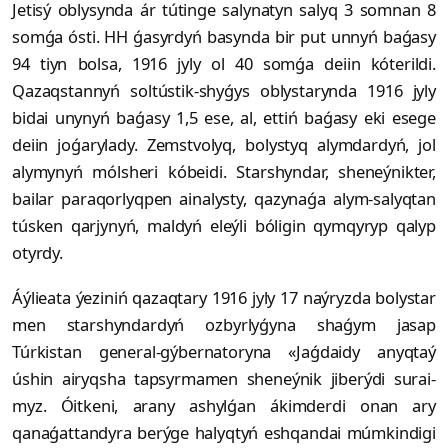
Jetisý oblysynda ár tútinge salynatyn salyq 3 somnan 8
somǵa ósti. HH ǵasyrdyń basynda bir put unnyń baǵasy
94 tiyn bolsa, 1916 jyly ol 40 somǵa deiin kóterildi.
Qazaqstannyń soltústik-shyǵys oblystarynda 1916 jyly
bidai unynyń baǵasy 1,5 ese, al, ettiń baǵasy eki esege
deiin joǵarylady. Zemstvolyq, bolystyq alymdardyń, jol
alymynyń mólsheri kóbeidi. Starshyndar, sheneýnikter,
bailar paraqorlyqpen ainalysty, qazynaǵa alym-salyqtan
túsken qarjynyń, maldyń eleýli bóligin qymqyryp qalyp
otyrdy.
Áýlieata ýeziniń qazaqtary 1916 jyly 17 naýryzda bolystar
men star­shyn­­dardyń ozbyrlyǵyna shaǵym jasap
Túrkistan ge­neral-gýbernatoryna «Jaǵdaidy anyq­taý
úshin airyqsha tapsyrmamen she­neý­nik jiberýdi su­rai­
myz. Óitkeni, arany ashylǵan ákimderdi onan ary
qanaǵattandyra berýge halyqtyń esh­qan­dai múmkindigi