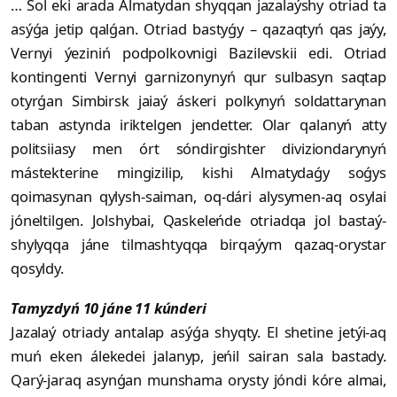
… Sol eki arada Almatydan shyqqan jazalaýshy otriad ta
asýǵa jetip qalǵan. Otriad bastyǵy – qazaqtyń qas jaýy,
Vernyi ýeziniń podpolkovnigi Bazilevskii edi. Otriad
kontingenti Vernyi garni­zony­nyń qur sulbasyn saqtap
otyrǵan Sim­birsk jaiaý áskeri polkynyń soldattarynan
taban astynda iriktelgen jendetter. Olar qalanyń atty
politsiiasy men órt sóndirgishter diviziondarynyń
mástekterine mingizilip, kishi Almatydaǵy soǵys
qoimasynan qylysh-saiman, oq-dári alysymen-aq osylai
jóneltilgen. Jolshybai, Qaskeleńde otriadqa jol bastaý­
shylyqqa jáne tilmashtyqqa bir­qaýym qazaq-orystar
qosyldy.
Tamyzdyń 10 jáne 11 kúnderi
Jazalaý otriady antalap asýǵa shyqty. El shetine jetýi-aq
muń eken álekedei jalanyp, jeńil sairan sala bastady.
Qarý-jaraq asynǵan munshama orysty jóndi kóre almai,