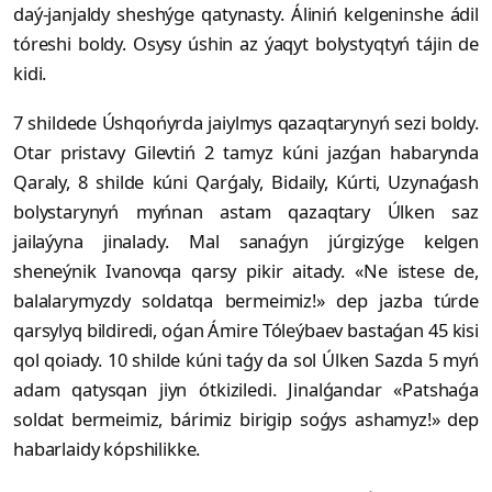
daý-janjaldy she­shýge qatynasty. Áliniń kelgeninshe ádil
tóreshi boldy. Osysy úshin az ýaqyt bolystyqtyń tájin de
kidi.
7 shildede Úshqońyrda jaiylmys qa­zaq­tarynyń sezi boldy.
Otar pristavy Gilevtiń 2 tamyz kúni jazǵan habarynda
Qaraly, 8 shilde kúni Qarǵaly, Bidaily, Kúr­ti, Uzynaǵash
bolystarynyń myńnan astam qazaqtary Úlken saz
jailaýyna jinalady. Mal sanaǵyn júrgizýge kelgen
sheneýnik Ivanovqa qarsy pikir aitady. «Ne istese de,
balalarymyzdy soldatqa bermeimiz!» dep jazba túrde
qarsylyq bildiredi, oǵan Ámire Tóleýbaev bastaǵan 45 kisi
qol qoiady. 10 shilde kúni taǵy da sol Úlken Sazda 5 myń
adam qatysqan jiyn ótkiziledi. Jinalǵandar «Patshaǵa
soldat bermeimiz, bárimiz birigip soǵys ashamyz!» dep
habarlaidy kópshilikke.