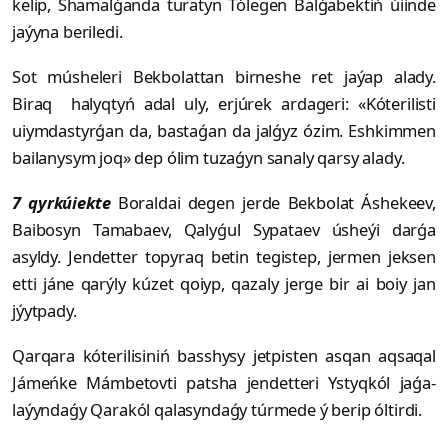
kelip, Shamalǵanda turatyn Tólegen Balǵabektiń úiinde
jaýyna beriledi.
Sot músheleri Bekbolattan birneshe ret jaýap alady.
Biraq halyqtyń adal uly, erjúrek ardageri: «Kóterilisti
uiym­das­tyr­ǵan da, bastaǵan da jalǵyz ózim. Esh­kimmen
bailanysym joq» dep ólim tuza­ǵyn sanaly qarsy alady.
7 qyrkúiekte
Boraldai degen jerde Bekbolat Áshekeev,
Baibosyn Tamabaev, Qalyǵul Sypataev úsheýi darǵa
asyldy. Jendetter topyraq betin tegistep, jermen jeksen
etti jáne qarýly kúzet qoiyp, qazaly jerge bir ai boiy jan
jýytpady.
Qarqara kóterilisiniń basshysy jetpis­ten asqan aqsaqal
Jámeńke Mám­be­tov­ti patsha jendetteri Ystyqkól jaǵa­
laýyndaǵy Qarakól qalasyndaǵy túrmede ý berip óltirdi.