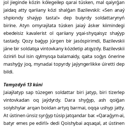
jol jieginde kózin kólegeilep qarai túsken, mal qaiyrǵan
jaidaq atty qariiany kózi shalǵan Bazilevskii: «Sen anaý
shpion­dy shaýyp tasta!» dep buiyrdy soldattarynyń
birine. Atyn omyraýlata túsken jaiaý ásker kiimindegi
ebedeisiz kava­lerist ol qariiany yqai-shyqaisyz shaýyp
tastady. Qozy baǵyp júrgen bir jasós­pirimdi, Bazilevskii
jáne bir soldatqa vin­tovkany kózdetip atqyzdy. Bazilevskii
ózi­niń bul isin qylmysqa balamaidy, qaita soǵys ónerine
mashyǵy joq, mynadai topyr­dy jaýyngerlikke úiretti dep
bildi.
Tamyzdyń 13 kúni
Jaiaýlatyp sap túzegen soldattar biri jatyp, biri tizerlep
vintovkadan oq jaýdyrdy. Dara shyǵyp, ash qoiǵan
soiylshylar arqan boidan artyq barmai, oqqa ushyp jatty.
At ústinen únsiz syrǵyp túsip jatqandar bar. «Qaraǵym-ai,
batyr emes pe ediń!» dedi Qoishybai aqsa­qal, at ústinen