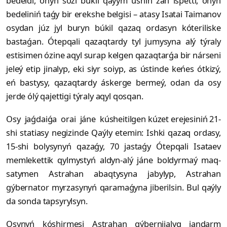
bedeldi, onyń sózi búkil qaýym úshin zań ispetti, onyń
bedeliniń taǵy bir erekshe belgisi – atasy Isatai Taimanov
osydan júz jyl buryn búkil qazaq ordasyn kóteriliske
bastaǵan. Ótepqali qazaqtardy tyl jumysyna alý týraly
estisimen ózine aqyl surap kelgen qazaqtarǵa bir nárseni
jeleý etip jinalyp, eki siyr soiyp, as ústinde keńes ótkizý,
eń bastysy, qazaqtardy áskerge bermeý, odan da osy
jerde ólý qa­jettigi týraly aqyl qosqan.
Osy jaǵdaiǵa orai jáne kúsheitil­gen kúzet erejesiniń 21-
shi statiasy negi­zinde Qaýly etemin: Ishki qazaq ordasy,
15-shi bolysynyń qazaǵy, 70 jastaǵy Ótepqali Isataev
memlekettik qyl­mystyń aldyn-alý jáne boldyrmaý maq­
satymen Astrahan abaqtysyna jaby­­­lyp, Astrahan
gýbernator myr­za­­sy­­­nyń qaramaǵyna jiberilsin. Bul qaýly
da sonda tapsyrylsyn.
Osynyń kóshirmesi Astrahan gý­ber­niialyq jandarm