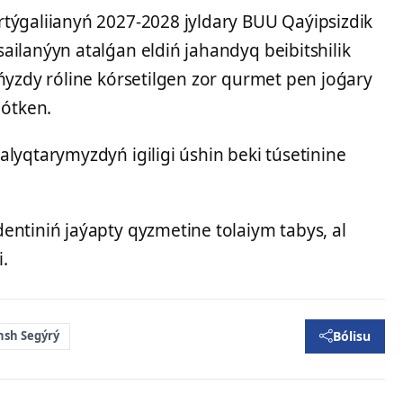
týgaliianyń 2027-2028 jyldary BUU Qaýipsizdik
ilanýyn atalǵan eldiń jahandyq beibitshilik
ńyzdy róline kórsetilgen zor qurmet pen joǵary
 ótken.
lyqtarymyzdyń igiligi úshin beki túsetinine
entiniń jaýapty qyzmetine tolaiym tabys, al
.
Bólisu
nsh Segýrý