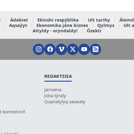
t
Ádebiet
Ekinshi respýblika
Ult tarihy
Álemd
Aqsaýyt
Ekonomika jáne biznes
Qylmys
Ult 
Aityldy - oryndaldy!
Ózekti
REDAKTSIIA
Jarnama
Joba týraly
Qupiialylyq saiasaty
 komitetiniń