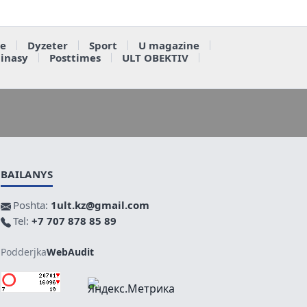
e
Dyzeter
Sport
U magazine
ainasy
Posttimes
ULT OBEKTIV
BAILANYS
Poshta:
1ult.kz@gmail.com
Tel:
+7 707 878 85 89
Podderjka
WebAudit