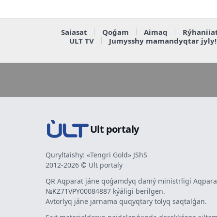
Saiasat
Qoǵam
Aimaq
Rýhaniia
ULT TV
Jumysshy mamandyqtar jyly!
Ult portaly
Quryltaishy: «Tengri Gold» JShS
2012-2026 © Ult portaly
QR Aqparat jáne qoǵamdyq damý ministrligi Aqparat
№KZ71VPY00084887 kýáligi berilgen.
Avtorlyq jáne jarnama quqyqtary tolyq saqtalǵan.