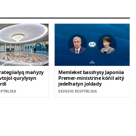
rategiialyq mańyzy
Memleket basshysy Japoniia
vtojol qurylysyn
Premer-ministrine kóńil aitý
rdi
jedelhatyn joldady
SPÝBLIKA
EKINSHI RESPÝBLIKA