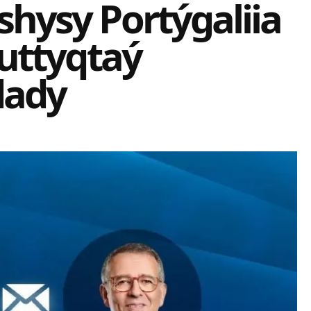
hysy Portýgaliia
quttyqtaý
dady