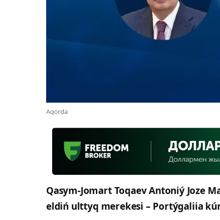
Aqorda
Qasym-Jomart Toqaev Antoniý Joze Ma
eldiń ulttyq merekesi – Portýgaliia k