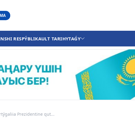
АМА
INSHI RESPÝBLIKA
ULT TARIHY
TAǴY
ýgaliia Prezidentine qut...