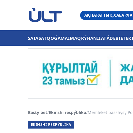
АҚПАРАТТЫҚ ХАБАРЛ
SAIASAT
QOǴAM
AIMAQ
RÝHANIIAT
ÁDEBIET
EK
Basty bet
/
Ekinshi respýblika
/
Memleket basshysy Port
EKINSHI RESPÝBLIKA