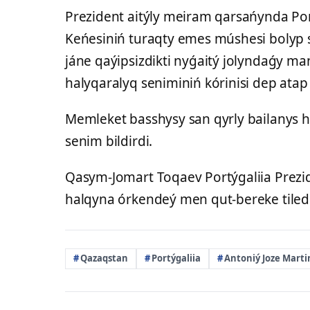
Prezident aitýly meiram qarsańynda Por
Keńesiniń turaqty emes múshesi bolyp sa
jáne qaýipsizdikti nyǵaitý jolyndaǵy ma
halyqaralyq seniminiń kórinisi dep atap
Memleket basshysy san qyrly bailanys ha
senim bildirdi.
Qasym-Jomart Toqaev Portýgaliia Prezid
halqyna órkendeý men qut-bereke tiledi
Qazaqstan
Portýgaliia
Antoniý Joze Marti