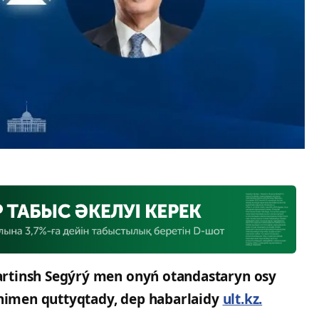
rtinsh Segýrý men onyń otandastaryn osy
únimen quttyqtady, dep habarlaidy
ult.kz.