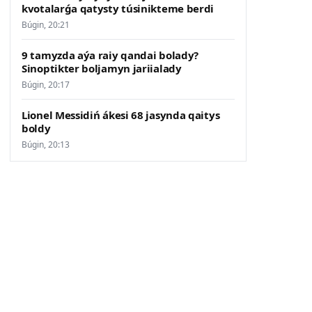
kvotalarǵa qatysty túsinikteme berdi
Búgin, 20:21
9 tamyzda aýa raiy qandai bolady?
Sinoptikter boljamyn jariialady
Búgin, 20:17
Lionel Messidiń ákesi 68 jasynda qaitys
boldy
Búgin, 20:13