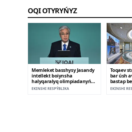
OQI OTYRYŃYZ
Memleket basshysy Jasandy
Toqaev st
intellekt boiynsha
bar úsh a
halyqaralyq olimpiadanyń
bastap be
ashylý saltanatyna qatysty
EKINSHI RESPÝBLIKA
EKINSHI RE