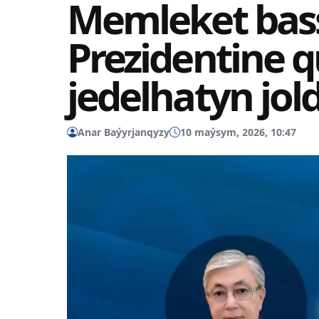
Memleket bass
Prezidentine 
jedelhatyn jol
Anar Baýyrjanqyzy
10 maýsym, 2026, 10:47