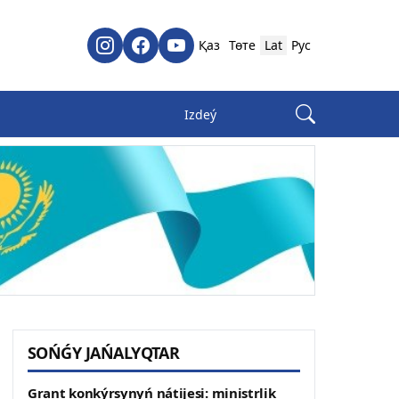
Қаз
Төте
Lat
Рус
SOŃǴY JAŃALYQTAR
Grant konkýrsynyń nátijesi: ministrlik