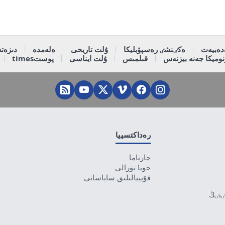
دەبيەت
ەكٸنشٸ رەسپۋبليكا
ۇلت تاريحى
ەلەمدە
دىزەتە
وميكا جەنە بيزنەس
قىلمىس
ۇلت ايناسى
پوستtimes
رەداكتسييا
جارناما
جوبا تۋرالى
قۇپييالىلىق ساياساتى
تٸنٸڭ