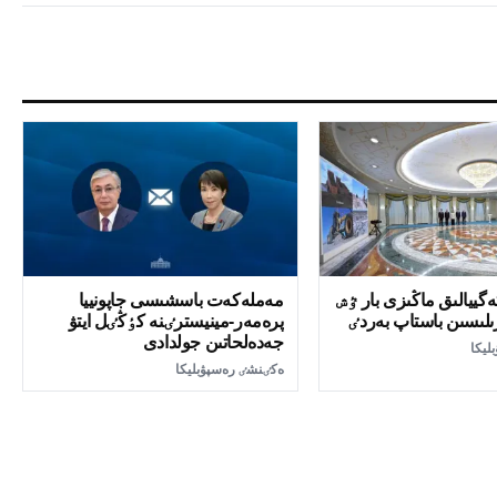
ەگييالىق ماڭىزى بار ٷش
مەملەكەت باسشىسى جاپونييا
ىلىسىن باستاپ بەردٸ
پرەمەر-مينيسترٸنە كٶڭٸل ايتۋ
جەدەلحاتىن جولدادى
ليكا
ەكٸنشٸ رەسپۋبليكا