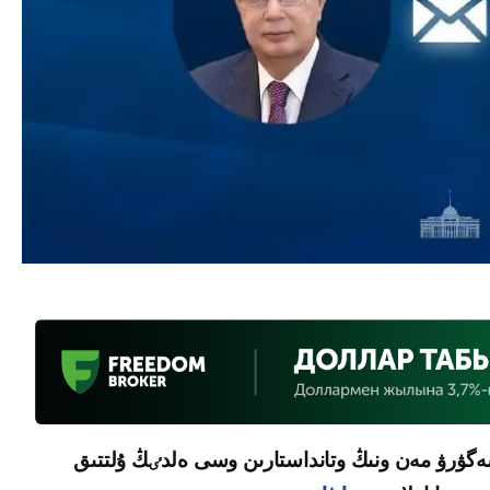
ەگۋرۋ مەن ونىڭ وتانداستارىن وسى ەلدٸڭ ۇلتتىق