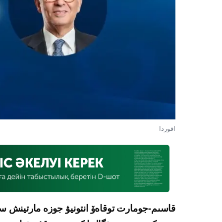
اقوردا
قاسىم-جومارت توقاەۆ انتونيۋ جوزە مارتينش س