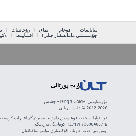
ساياسات
قوعام
ايماق
رۋحانييات
ە
جۇمىسشى ماماندىقتار جىلى!
اقساۋىت
ەكون
ۇلت پورتالى
قۇرىلتايشى: «Tengri Gold» جشس
2012-2026 © ۇلت پورتالى
قر اقپارات جەنە قوعامدىق دامۋ مينيسترلٸگٸ اقپارات كوميتە
№KZ71VPY00084887 كۋەلٸگٸ بەرٸلگەن.
اۆتورلىق جەنە جارناما قۇقىقتارى تولىق ساقتالعان.