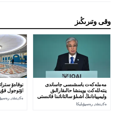
وقى وتىرىڭىز
مەملەكەت باسشىسى جاساندى
توقاەۆ سترات
ينتەللەكت بويىنشا حالىقارالىق
اۆتوجول قۇر
وليمپيادانىڭ اشىلۋ سالتاناتىنا قاتىستى
ەكٸنشٸ رەسپۋب
ەكٸنشٸ رەسپۋبليكا