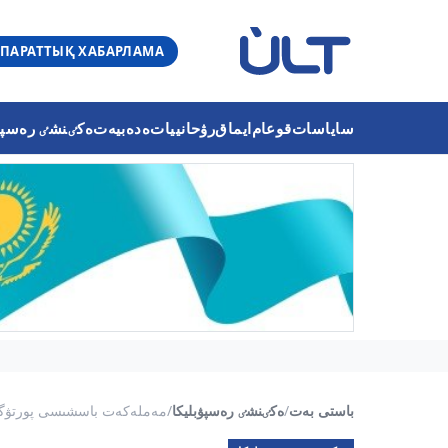
ПАРАТТЫҚ ХАБАРЛАМА
ساياسات
قوعام
ايماق
رۋحانييات
ەدەبيەت
ەكٸنشٸ رەسپۋب
باستى بەت
/
ەكٸنشٸ رەسپۋبليكا
/
مەملەكەت باسشىسى پورتۋگاليي