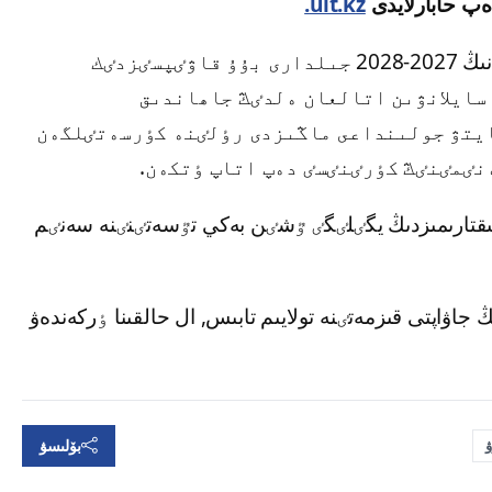
ەپ حابارلايدى
ult.kz.
پرەزيدەنت ايتۋلى مەيرام قارساڭىندا پورتۋگالييانىڭ 2027-2028 جىلدارى بۇۇ قاۋٸپسٸزدٸك
سايلانۋىن اتالعان ەلدٸڭ جاھاندىق
يتۋ جولىنداعى ماڭىزدى رٶلٸنە كٶرسەتٸلگەن
نٸمٸنٸڭ كٶرٸنٸسٸ دەپ اتاپ ٶتكەن.
قتارىمىزدىڭ يگٸلٸگٸ ٷشٸن بەكي تٷسەتٸنٸنە سەنٸم
 جاۋاپتى قىزمەتٸنە تولايىم تابىس, ال حالقىنا ٶركەندەۋ
بۆلىسۋ
ۋ