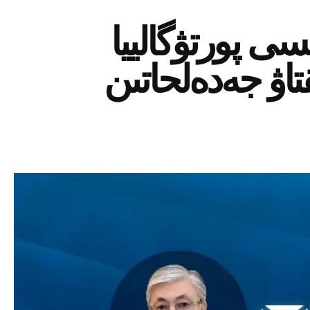
 پورتۋگالييا
قتاۋ جەدەلحاتىن