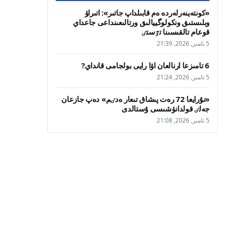
«كونتەينەرلەردە ەم قابىلداپ جاتىر»: اتىراۋ
وبلىستىق ونكولوگييالىق ورتالىعىنداعى جاعداي
قوعام تالقىسىنا تٷستٸ
5 تامىز, 2026, 21:39
6 تامىزعا ارنالعان اۋا رايى بولجامى قانداي?
5 تامىز, 2026, 21:24
«نۇرايعا 72 رەت پىشاق تىعار ەدٸم» دەپ جازعان
جەلٸ قولدانۋشىسى ۇستالدى
5 تامىز, 2026, 21:08