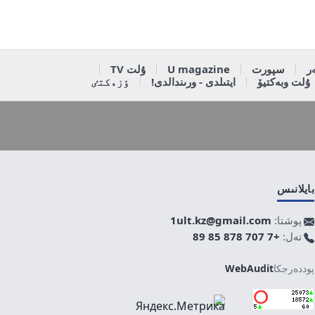
ر
سپورت
U magazine
ۇلت TV
ۇلت وبەكتيۆ
ايتىلدى - ورىندالدى!
ٶزەكتٸ
بايلانىس
پوشتا:
1ult.kz@gmail.com
تەل:
+7 707 878 85 89
پوددەرجكا
WebAudit