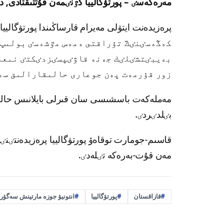
مەرەكەسٸ – پورتۋگالييا كٷنٸمەن قۇتتىقتادى, د
كەڭەسٸنٸڭ تۇراقتى ەمەس مٷشەسٸ بولىپ 
بەيبٸتشٸلٸك جەنە قاۋٸپسٸزدٸكتٸ نىعا
زور قۇرمەت پەن جوعارى حالىقارالىق سە
مەملەكەت باسشىسى سان قىرلى بايلانىس حالى
بٸلدٸردٸ.
قاسىم-جومارت توقاەۆ پورتۋگالييا پرەزيدەنتٸنٸڭ
مەن قۇت-بەرەكە تٸلەدٸ.
قازاقستان
پورتۋگالييا
انتونيۋ جوزە مارتينش سەگۋر