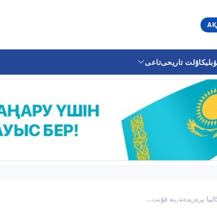
АҚ
ليكا
ۇلت تاريحى
تاعى
ا پرەزيدەنتٸنە قۇتت...