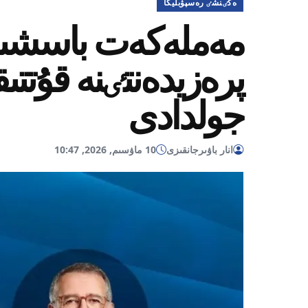
ەكٸنشٸ رەسپۋبليكا
مەملەكەت باسشىسى
پرەزيدەنتٸنە قۇتتى
جولدادى
انار باۋىرجانقىزى
10 ماۋسىم, 2026, 10:47