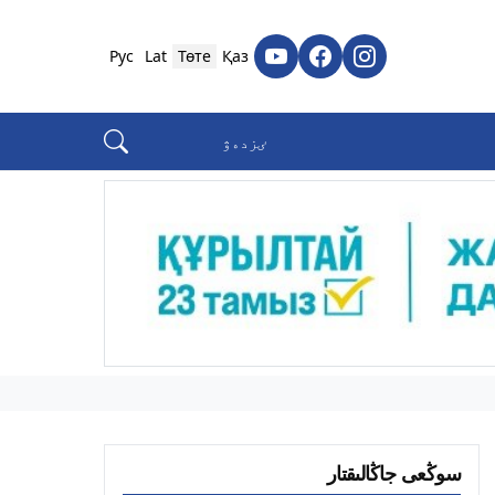
Рус
Lat
Төте
Қаз
سوڭعى جاڭالىقتار