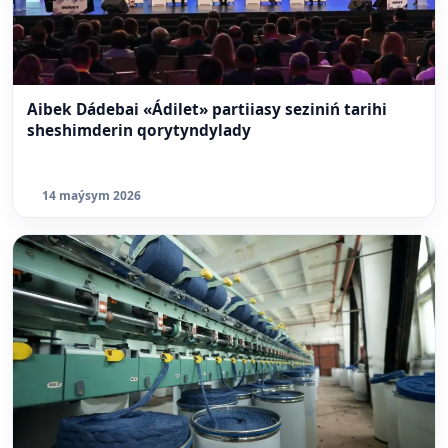
Aibek Dádebai «Ádilet» partiiasy seziniń tarihi
sheshimderin qorytyndylady
14 maýsym 2026