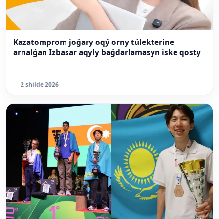
Kazatomprom joǵary oqý orny túlekterine
arnalǵan Izbasar aqyly baǵdarlamasyn iske qosty
2 shilde 2026