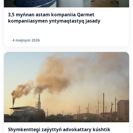
3,5 myńnan astam kompaniia Qarmet
kompaniiasymen yntymaqtastyq jasady
4 maýsym 2026
Shymkenttegi zaýyttyń advokattary kúshtik