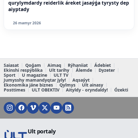
qurylymdardy reiderlik áreket jasaýǵa tyrysty dep
aiyptady
26 mamyr 2026
Saiasat
Qoǵam
Aimaq
Rýhaniiat
Ádebiet
Ekinshi respýblika
Ult tarihy
Álemde
Dyzeter
Sport
U magazine
ULT TV
Jumysshy mamandyqtar jyly!
Aqsaýyt
Ekonomika jáne biznes
Qylmys
Ult ainasy
Posttimes
ULT OBEKTIV
Aityldy - oryndaldy!
Ózekti
Ult portaly