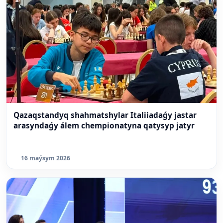
Qazaqstandyq shahmatshylar Italiiadaǵy jastar
arasyndaǵy álem chempionatyna qatysyp jatyr
16 maýsym 2026