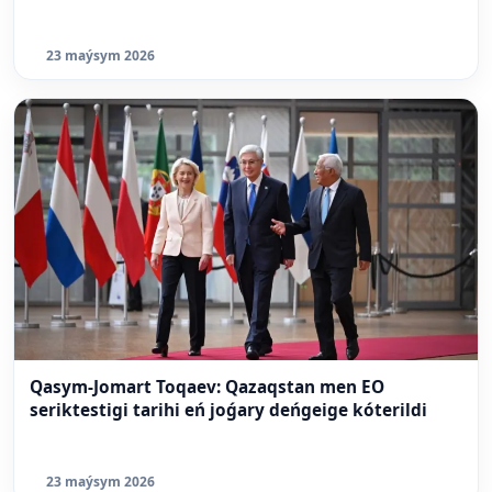
23 maýsym 2026
Qasym-Jomart Toqaev: Qazaqstan men EO
seriktestigi tarihi eń joǵary deńgeige kóterildi
23 maýsym 2026