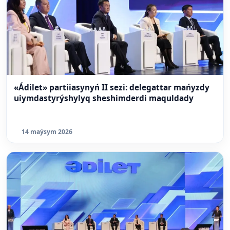
«Ádilet» partiiasynyń II sezi: delegattar mańyzdy
uiymdastyrýshylyq sheshimderdi maquldady
14 maýsym 2026