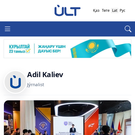
Қаз
Төте
Lat
Рус
Adil Kaliev
Jýrnalist