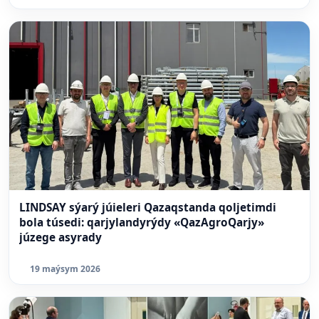
LINDSAY sýarý júieleri Qazaqstanda qoljetimdi
bola túsedi: qarjylandyrýdy «QazAgroQarjy»
júzege asyrady
19 maýsym 2026