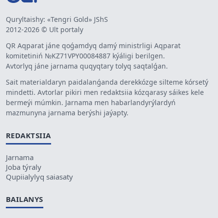
Quryltaishy: «Tengri Gold» JShS
2012-2026 © Ult portaly
QR Aqparat jáne qoǵamdyq damý ministrligi Aqparat
komitetiniń №KZ71VPY00084887 kýáligi berilgen.
Avtorlyq jáne jarnama quqyqtary tolyq saqtalǵan.
Sait materialdaryn paidalanǵanda derekkózge silteme kórsetý
mindetti. Avtorlar pikiri men redaktsiia kózqarasy sáikes kele
bermeýi múmkin. Jarnama men habarlandyrýlardyń
mazmunyna jarnama berýshi jaýapty.
REDAKTSIIA
Jarnama
Joba týraly
Qupiialylyq saiasaty
BAILANYS