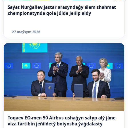
Saýat Nurǵaliev jastar arasyndaǵy álem shahmat
chempionatynda qola júlde jeńip aldy
27 maýsym 2026
Toqaev EO-men 50 Airbus ushaǵyn satyp alý jáne
viza tártibin jeńildetý boiynsha ýaǵdalasty