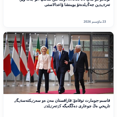
تەرتٸبٸن جەڭٸلدەتۋ بويىنشا ۋاعدالاستى
23 ماۋسىم 2026
قاسىم-جومارت توقاەۆ: قازاقستان مەن ەو سەرٸكتەستٸگٸ
تاريحي ەڭ جوعارى دەڭگەيگە كٶتەرٸلدٸ