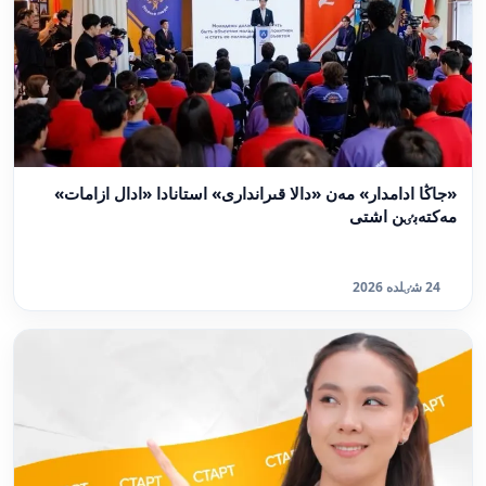
«جاڭا ادامدار» مەن «دالا قىراندارى» استانادا «ادال ازامات»
مەكتەبٸن اشتى
24 شٸلدە 2026