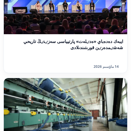
ايبەك دەدەباي «ەدٸلەت» پارتيياسى سەزٸنٸڭ تاريحي
شەشٸمدەرٸن قورىتىندىلادى
14 ماۋسىم 2026