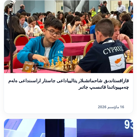
قازاقستاندىق شاحماتشىلار يتاليياداعى جاستار اراسىنداعى ەلەم
چەمپيوناتىنا قاتىسىپ جاتىر
16 ماۋسىم 2026