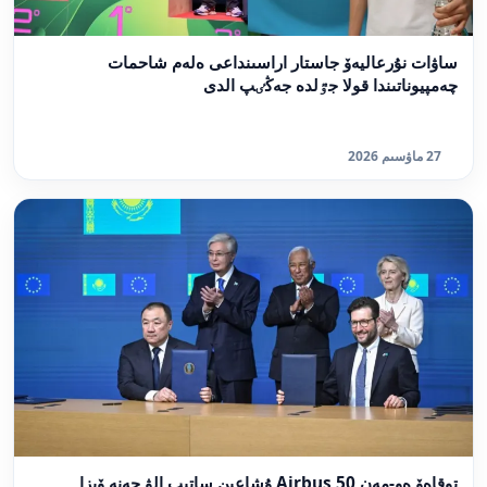
ساۋات نۇرعاليەۆ جاستار اراسىنداعى ەلەم شاحمات
چەمپيوناتىندا قولا جٷلدە جەڭٸپ الدى
27 ماۋسىم 2026
توقاەۆ ەو-مەن 50 Airbus ۇشاعىن ساتىپ الۋ جەنە ۆيزا