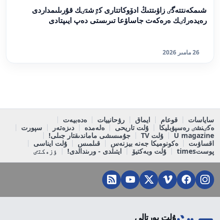
شىمكەنتتەگٸ زاۋىتتىڭ ادۆوكاتتارى كٷشتٸك قۇرىلىمداردى
رەيدەرلٸك ەرەكەت جاساۋعا تىرىستى دەپ ايىپتادى
26 مامىر 2026
ساياسات
قوعام
ايماق
رۋحانييات
ەدەبيەت
ەكٸنشٸ رەسپۋبليكا
ۇلت تاريحى
ەلەمدە
دىزەتەر
سپورت
U magazine
ۇلت TV
جۇمىسشى ماماندىقتار جىلى!
اقساۋىت
ەكونوميكا جەنە بيزنەس
قىلمىس
ۇلت ايناسى
پوستtimes
ۇلت وبەكتيۆ
ايتىلدى - ورىندالدى!
ٶزەكتٸ
ۇلت پورتالى