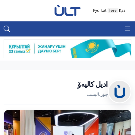
Рус
Lat
Төте
Қаз
اديل كاليەۆ
جۋرناليست