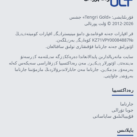
قۇرىلتايشى: «Tengri Gold» جشس
2012-2026 © ۇلت پورتالى
قر اقپارات جەنە قوعامدىق دامۋ مينيسترلٸگٸ اقپارات كوميتەتٸنٸڭ
№KZ71VPY00084887 كۋەلٸگٸ بەرٸلگەن.
اۆتورلىق جەنە جارناما قۇقىقتارى تولىق ساقتالعان.
سايت ماتەريالدارىن پايدالانعاندا دەرەككٶزگە سٸلتەمە كٶرسەتۋ
مٸندەتتٸ. اۆتورلار پٸكٸرٸ مەن رەداكتسييا كٶزقاراسى سەيكەس كەلە
بەرمەۋٸ مٷمكٸن. جارناما مەن حابارلاندىرۋلاردىڭ مازمۇنىنا جارناما
بەرۋشٸ جاۋاپتى.
رەداكتسييا
جارناما
جوبا تۋرالى
قۇپييالىلىق ساياساتى
بايلانىس