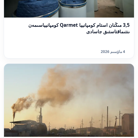
3,5 مىڭنان استام كومپانييا Qarmet كومپانيياسىمەن
ىنتىماقتاستىق جاسادى
4 ماۋسىم 2026