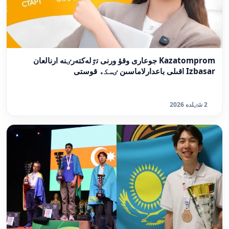
Kazatomprom جوعارى وقۋ ورنى تٷلەكتەرٸنە ارنالعان
Izbasar اقىلى باعدارلاماسىن ٸسكە قوستى
2 شٸلدە 2026