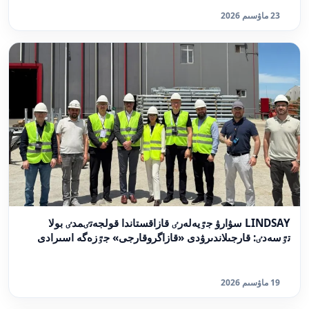
23 ماۋسىم 2026
LINDSAY سۋارۋ جٷيەلەرٸ قازاقستاندا قولجەتٸمدٸ بولا
تٷسەدٸ: قارجىلاندىرۋدى «قازاگروقارجى» جٷزەگە اسىرادى
19 ماۋسىم 2026