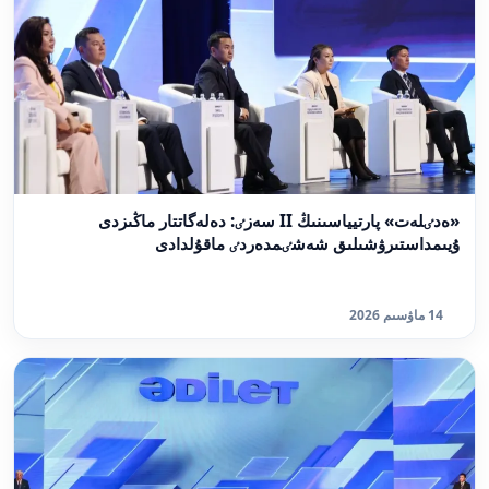
«ەدٸلەت» پارتيياسىنىڭ II سەزٸ: دەلەگاتتار ماڭىزدى
ۇيىمداستىرۋشىلىق شەشٸمدەردٸ ماقۇلدادى
14 ماۋسىم 2026