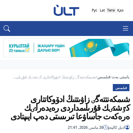
Рус
Lat
Төте
Қаз
باستى بەت
/
قىلمىس
/
شىمكەنتتەگٸ زاۋىتتىڭ ادۆوكاتتارى كٷشتٸك قۇرىلى...
قىلمىس
شىمكەنتتەگٸ زاۋىتتىڭ ادۆوكاتتارى
كٷشتٸك قۇرىلىمداردى رەيدەرلٸك
ەرەكەت جاساۋعا تىرىستى دەپ ايىپتادى
اديل كاليەۆ
26 مامىر, 2026, 21:41