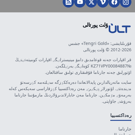
ۇلت پورتالى
قۇرىلتايشى: «Tengri Gold» جشس
2012-2026 © ۇلت پورتالى
قر اقپارات جەنە قوعامدىق دامۋ مينيسترلٸگٸ اقپارات كوميتەتٸنٸڭ
№KZ71VPY00084887 كۋەلٸگٸ بەرٸلگەن.
اۆتورلىق جەنە جارناما قۇقىقتارى تولىق ساقتالعان.
سايت ماتەريالدارىن پايدالانعاندا دەرەككٶزگە سٸلتەمە كٶرسەتۋ
مٸندەتتٸ. اۆتورلار پٸكٸرٸ مەن رەداكتسييا كٶزقاراسى سەيكەس كەلە
بەرمەۋٸ مٷمكٸن. جارناما مەن حابارلاندىرۋلاردىڭ مازمۇنىنا جارناما
بەرۋشٸ جاۋاپتى.
رەداكتسييا
جارناما
جوبا تۋرالى