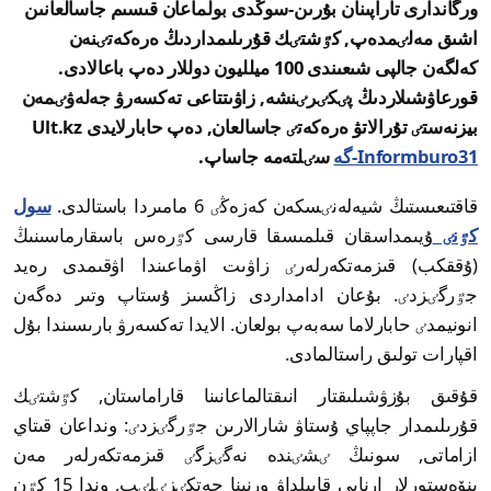
ورگاندارى تاراپىنان بۇرىن-سوڭدى بولماعان قىسىم جاسالعانىن
اشىق مەلٸمدەپ, كٷشتٸك قۇرىلىمداردىڭ ەرەكەتٸنەن
كەلگەن جالپى شىعىندى 100 ميلليون دوللار دەپ باعالادى.
قورعاۋشىلاردىڭ پٸكٸرٸنشە, زاۋىتتاعى تەكسەرۋ جەلەۋٸمەن
بيزنەستٸ تۇرالاتۋ ەرەكەتٸ جاسالعان, دەپ حابارلايدى Ult.kz
Informburo31-گە
سٸلتەمە جاساپ.
قاقتىعىستىڭ شيەلەنٸسكەن كەزەڭٸ 6 مامىردا باستالدى.
سول
كٷنٸ
ۇيىمداسقان قىلمىسقا قارسى كٷرەس باسقارماسىنىڭ
(ۇققكب) قىزمەتكەرلەرٸ زاۋىت اۋماعىندا اۋقىمدى رەيد
جٷرگٸزدٸ. بۇعان ادامداردى زاڭسىز ۇستاپ وتىر دەگەن
انونيمدٸ حابارلاما سەبەپ بولعان. الايدا تەكسەرۋ بارىسىندا بۇل
اقپارات تولىق راستالمادى.
قۇقىق بۇزۋشىلىقتار انىقتالماعانىنا قاراماستان, كٷشتٸك
قۇرىلىمدار جاپپاي ۇستاۋ شارالارىن جٷرگٸزدٸ: ونداعان قىتاي
ازاماتى, سونىڭ ٸشٸندە نەگٸزگٸ قىزمەتكەرلەر مەن
ينۆەستورلار ارنايى قابىلداۋ ورنىنا جەتكٸزٸلٸپ, وندا 15 كٷن