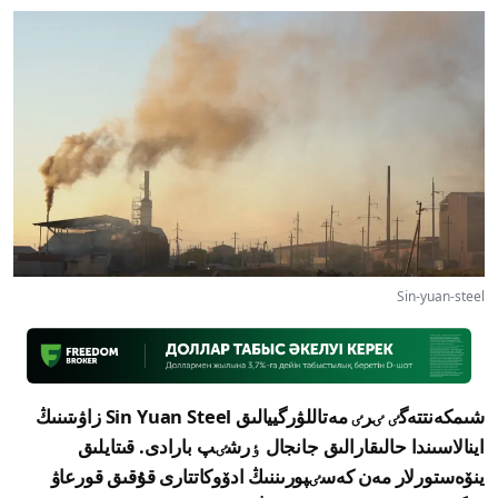
Sin-yuan-steel
شىمكەنتتەگٸ ٸرٸ مەتاللۋرگييالىق Sin Yuan Steel زاۋىتىنىڭ
اينالاسىندا حالىقارالىق جانجال ٶرشٸپ بارادى. قىتايلىق
ينۆەستورلار مەن كەسٸپورىننىڭ ادۆوكاتتارى قۇقىق قورعاۋ