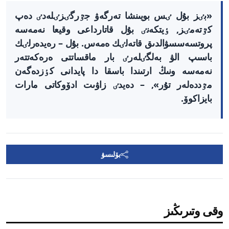
«بٸز بۇل ٸس بويىنشا تەرگەۋ جٷرگٸزٸلەدٸ دەپ
كٷتەمٸز, ٶيتكەنٸ بۇل قاتارداعى وقيعا نەمەسە
پروتسەسسۋالدىق قاتەلٸك ەمەس. بۇل – رەيدەرلٸك
باسىپ الۋ بەلگٸلەرٸ بار ماقساتتى ەرەكەتتەر
نەمەسە ونىڭ ارتىندا باسقا دا پايدانى كٶزدەگەن
مٷددەلەر تۇر», – دەيدٸ زاۋىت ادۆوكاتى مارات
بايزاكوۆ.
بۆلىسۋ
وقى وتىرىڭىز