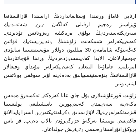
ارنايى قاماۋ ورنىندا ۇستالعانداردىڭ اراسىندا قازاقستانعا
ۆيزاسىز رەجيم ارقىلى كەلگەن ٸرٸ شەتەلدٸك
سەرٸكتەستەردٸڭ بولۋى ەرەكشە رەزونانس تۋدىردى.
كەسٸپكەرلەر شىمكەنت زاۋىتىنىڭ ٶندٸرٸستٸك قۋاتىن
كەڭەيتۋگە شامامەن 30 ميلليون دوللار ينۆەستيتسييا سالۋدى
جوسپارلاعان. الايدا كەلٸسسٶزدەردٸڭ ورنىنا قۇجاتتارىنان
ايىرىلىپ, قاماۋعا الىنعان. كەسٸپكەرلەر مۇنداي وقيعالار
قازاقستاننىڭ ينۆەستيتسييالىق بەدەلٸنە اۋىر سوققى بولاتىنىن
ايتىپ وتىر.
زاۋىت قورعاۋشىلارى بۇل جاي عانا كەزەكتٸ تەكسەرۋ ەمەس
ەكەنٸنە سەنٸمدٸ. كەسٸپورىن باسشىلىعى پوليتسييا
قىزمەتكەرلەرٸنٸڭ لاۋازىمدىق ٶكٸلەتتٸكتەرٸن اسىرا پايدالانۋ
فاكتٸسٸ بويىنشا تەرگەۋ جٷرگٸزۋدٸ تالاپ ەتٸپ, قر باس
پروكۋراتۋراسىنا رەسمي ٶتٸنٸش جولداعان.