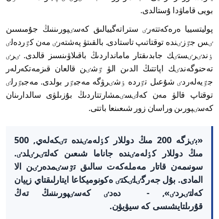
بويى قاماۋدا ۇستالدى.
پوليتسييا ەرەكەتتەرٸ ستراتەگييالىق كەسٸپورىننىڭ جۇمىسىن
ٸس جٷزٸندە توقتاتىپ تاستادى. بالقىتۋ پەشتەرٸ مەن كٷردەلٸ
ٶندٸرٸستٸك جابدىقتار مامانداردىڭ باقىلاۋىنسىز قالدى. ٸرٸ
تەحنوگەندٸك اپاتتىڭ الدىن الۋ ٷشٸن قالعان قىزمەتكەرلەر
جٷيەلەردٸ شۇعىل تٷردە ٶشٸرۋگە مەجبٷر بولدى. مەجبٷرلٸ
توقتاپ قالۋ مەن كەلٸسٸمشارتتاردىڭ بۇزىلۋى سالدارىنان
كەسٸپورىن وراسان زور شىعىنعا باتتى.
«بٸزگە 200 مىڭ دوللار كٶلەمٸندە تٸكەلەي, 500
مىڭ دوللار كٶلەمٸندە جاناما شىعىن كەلتٸرٸلدٸ.
سونىمەن قاتار مەملەكەت سالىق تٷسٸمدەرٸن الا
المادى. بۇل جەرگٸلٸكتٸ ەكونوميكاعا ايتارلىقتاي زييان
كەلتٸردٸ», - دەدٸ كەسٸپورىننىڭ تەڭ
قۇرىلتايشىسى كە سيۋيۋن.