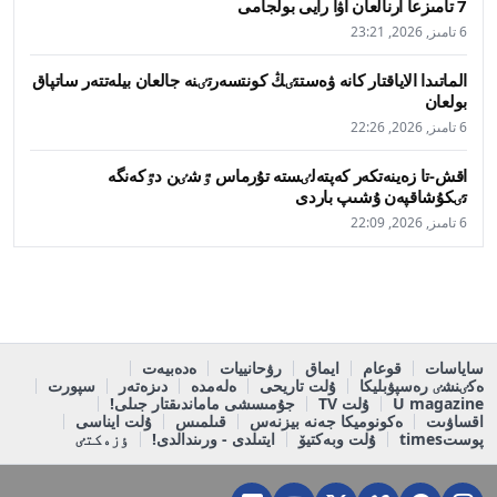
7 تامىزعا ارنالعان اۋا رايى بولجامى
6 تامىز, 2026, 23:21
الماتىدا الاياقتار كانە ۋەستتٸڭ كونتسەرتٸنە جالعان بيلەتتەر ساتپاق
بولعان
6 تامىز, 2026, 22:26
اقش-تا زەينەتكەر كەپتەلٸستە تۇرماس ٷشٸن دٷكەنگە
تٸكۇشاقپەن ۇشىپ باردى
6 تامىز, 2026, 22:09
ساياسات
قوعام
ايماق
رۋحانييات
ەدەبيەت
ەكٸنشٸ رەسپۋبليكا
ۇلت تاريحى
ەلەمدە
دىزەتەر
سپورت
U magazine
ۇلت TV
جۇمىسشى ماماندىقتار جىلى!
اقساۋىت
ەكونوميكا جەنە بيزنەس
قىلمىس
ۇلت ايناسى
پوستtimes
ۇلت وبەكتيۆ
ايتىلدى - ورىندالدى!
ٶزەكتٸ