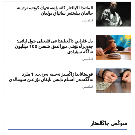
الماتىدا الاياقتار كانە ۋەستتٸڭ كونتسەرتٸنە
جالعان بيلەتتەر ساتپاق بولعان
قىلمىس
ەل-فارابي داڭعىلىنداعى قايعىلى جول اپاتى:
جەبٸرلەنۋشٸ مورالدىق شىعىن 100 ميلليون
تەڭگە سۇرادى
قىلمىس
قوستانايدا زاڭسىز نەسيە بەرٸپ, 1 ملرد
تەڭگەدەن استام تابىس تاپقان تۇرعىن سوتتالدى
قىلمىس
سوڭعى جاڭالىقتار