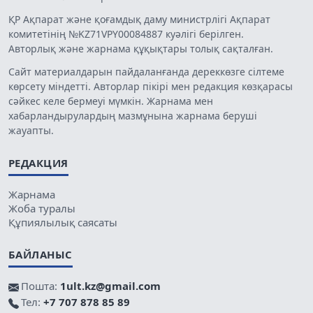
ҚР Ақпарат және қоғамдық даму министрлігі Ақпарат
комитетінің №KZ71VPY00084887 куәлігі берілген.
Авторлық және жарнама құқықтары толық сақталған.
Сайт материалдарын пайдаланғанда дереккөзге сілтеме
көрсету міндетті. Авторлар пікірі мен редакция көзқарасы
сәйкес келе бермеуі мүмкін. Жарнама мен
хабарландырулардың мазмұнына жарнама беруші
жауапты.
РЕДАКЦИЯ
Жарнама
Жоба туралы
Құпиялылық саясаты
БАЙЛАНЫС
Пошта:
1ult.kz@gmail.com
Тел:
+7 707 878 85 89