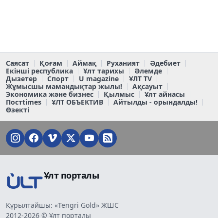
Саясат
Қоғам
Аймақ
Руханият
Әдебиет
Екінші республика
Ұлт тарихы
Әлемде
Дызетер
Спорт
U magazine
ҰЛТ TV
Жұмысшы мамандықтар жылы!
Ақсауыт
Экономика және бизнес
Қылмыс
Ұлт айнасы
Постtimes
ҰЛТ ОБЪЕКТИВ
Айтылды - орындалды!
Өзекті
Ұлт порталы
Құрылтайшы: «Tengri Gold» ЖШС
2012-2026 © Ұлт порталы