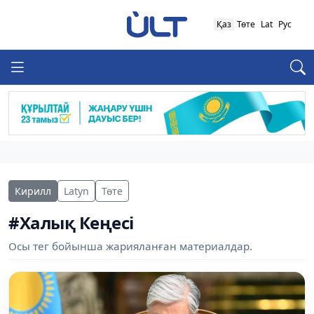
Қаз
Төте
Lat
Рус
Кирилл
Latyn
Төте
#Халық Кеңесі
Осы тег бойынша жарияланған материалдар.