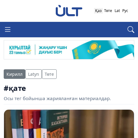
Қаз
Төте
Lat
Рус
Кирилл
Latyn
Төте
#қате
Осы тег бойынша жарияланған материалдар.