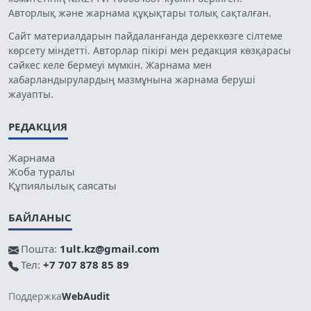
Авторлық және жарнама құқықтары толық сақталған.
Сайт материалдарын пайдаланғанда дереккөзге сілтеме
көрсету міндетті. Авторлар пікірі мен редакция көзқарасы
сәйкес келе бермеуі мүмкін. Жарнама мен
хабарландырулардың мазмұнына жарнама беруші
жауапты.
РЕДАКЦИЯ
Жарнама
Жоба туралы
Құпиялылық саясаты
БАЙЛАНЫС
Пошта:
1ult.kz@gmail.com
Тел:
+7 707 878 85 89
Поддержка
WebAudit