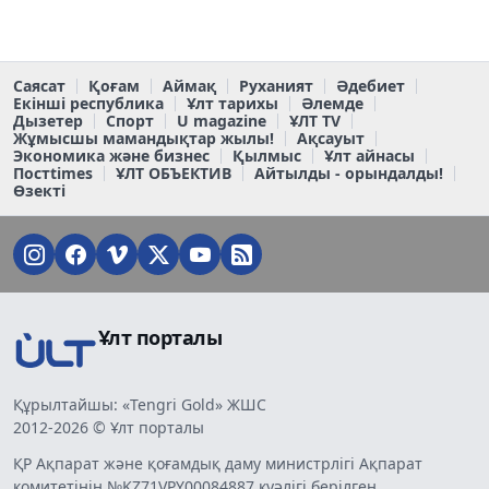
Саясат
Қоғам
Аймақ
Руханият
Әдебиет
Екінші республика
Ұлт тарихы
Әлемде
Дызетер
Спорт
U magazine
ҰЛТ TV
Жұмысшы мамандықтар жылы!
Ақсауыт
Экономика және бизнес
Қылмыс
Ұлт айнасы
Постtimes
ҰЛТ ОБЪЕКТИВ
Айтылды - орындалды!
Өзекті
Ұлт порталы
Құрылтайшы: «Tengri Gold» ЖШС
2012-2026 © Ұлт порталы
ҚР Ақпарат және қоғамдық даму министрлігі Ақпарат
комитетінің №KZ71VPY00084887 куәлігі берілген.