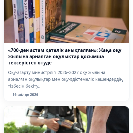
«700-ден астам қателік анықталған»: Жаңа оқу
жылына арналған оқулықтар қосымша
тексерістен өтуде
Оқу-ағарту министрлігі 2026–2027 оқу жылына
арналған оқулықтар мен оқу-әдістемелік кешендердің
тізбесін бекіту...
16 шілде 2026