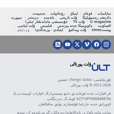
ساياسات
قوعام
ايماق
رۋحانييات
ەدەبيەت
ەكٸنشٸ رەسپۋبليكا
ۇلت تاريحى
ەلەمدە
دىزەتەر
سپورت
U magazine
ۇلت TV
جۇمىسشى ماماندىقتار جىلى!
اقساۋىت
ەكونوميكا جەنە بيزنەس
قىلمىس
ۇلت ايناسى
پوستtimes
ۇلت وبەكتيۆ
ايتىلدى - ورىندالدى!
ٶزەكتٸ
ۇلت پورتالى
قۇرىلتايشى: «Tengri Gold» جشس
2012-2026 © ۇلت پورتالى
قر اقپارات جەنە قوعامدىق دامۋ مينيسترلٸگٸ اقپارات كوميتەتٸنٸڭ
№KZ71VPY00084887 كۋەلٸگٸ بەرٸلگەن.
اۆتورلىق جەنە جارناما قۇقىقتارى تولىق ساقتالعان.
سايت ماتەريالدارىن پايدالانعاندا دەرەككٶزگە سٸلتەمە كٶرسەتۋ