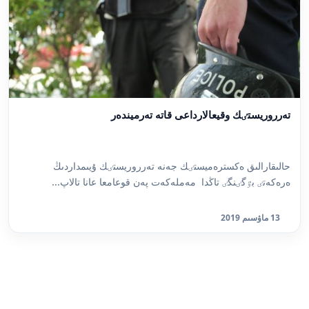
تەرروريستٸك وقيعالارداعى قاتە تەرميندەر
حالىقارالىق ەكسترەميستٸك جەنە تەرروريستٸك ۇيىمداردىڭ
ەرەكەتٸ بٷگٸنگٸ تاڭدا مەملەكەت پەن قوعامعا عانا تالاپ...
13 ماۋسىم 2019