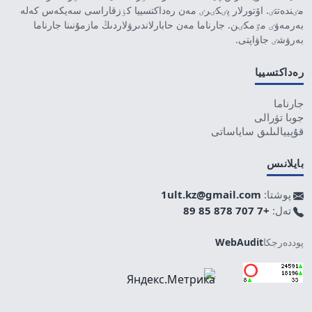
مٸندەتتٸ. اۆتورلار پٸكٸرٸ مەن رەداكتسييا كٶزقاراسى سەيكەس كەلە
بەرمەۋٸ مٷمكٸن. جارناما مەن حابارلاندىرۋلاردىڭ مازمۇنىنا جارناما
بەرۋشٸ جاۋاپتى.
رەداكتسييا
جارناما
جوبا تۋرالى
قۇپييالىلىق ساياساتى
بايلانىس
پوشتا:
1ult.kz@gmail.com
تەل:
+7 707 878 85 89
پوددەرجكا
WebAudit