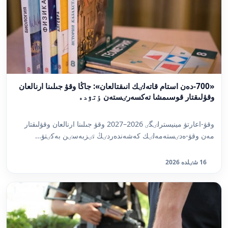
«700-دەن استام قاتەلٸك انىقتالعان»: جاڭا وقۋ جىلىنا ارنالعان
وقۋلىقتار قوسىمشا تەكسەرٸستەن ٶتۋدە
وقۋ-اعارتۋ مينيسترلٸگٸ 2026–2027 وقۋ جىلىنا ارنالعان وقۋلىقتار
مەن وقۋ-ەدٸستەمەلٸك كەشەندەردٸڭ تٸزبەسٸن بەكٸتۋ...
16 شٸلدە 2026