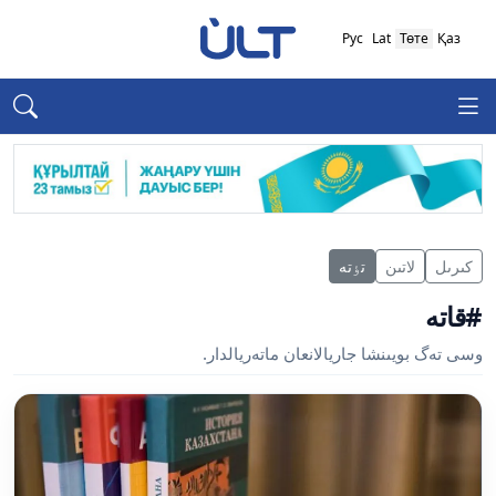
Рус
Lat
Төте
Қаз
كىرىل
لاتىن
تٶتە
#قاتە
وسى تەگ بويىنشا جاريالانعان ماتەريالدار.