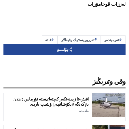
لەززات قوجامۇرات
تەرميندەر
تەرروريستٸك وقيعالار
قاتە
بۆلىسۋ
وقى وتىرىڭىز
اقش-تا زەينەتكەر كەپتەلٸستە تۇرماس ٷشٸن
دٷكەنگە تٸكۇشاقپەن ۇشىپ باردى
ەلەمدە