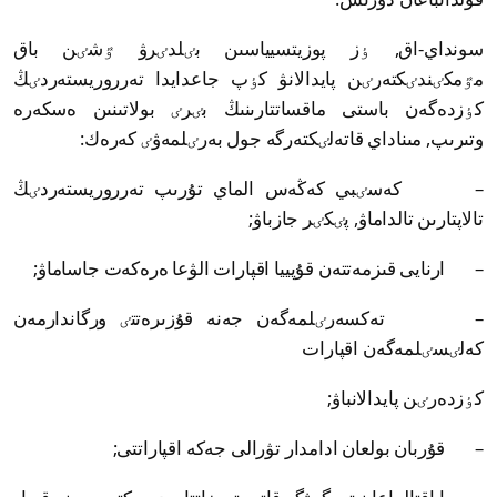
سونداي-اق, ٶز پوزيتسيياسىن بٸلدٸرۋ ٷشٸن باق
مٷمكٸندٸكتەرٸن پايدالانۋ كٶپ جاعدايدا تەرروريستەردٸڭ
كٶزدەگەن باستى ماقساتتارىنىڭ بٸرٸ بولاتىنىن ەسكەرە
وتىرىپ, مىناداي قاتەلٸكتەرگە جول بەرٸلمەۋٸ كەرەك:
– كەسٸبي كەڭەس الماي تۇرىپ تەرروريستەردٸڭ
تالاپتارىن تالداماۋ, پٸكٸر جازباۋ;
– ارنايى قىزمەتتەن قۇپييا اقپارات الۋعا ەرەكەت جاساماۋ;
– تەكسەرٸلمەگەن جەنە قۇزىرەتتٸ ورگاندارمەن
كەلٸسٸلمەگەن اقپارات
كٶزدەرٸن پايدالانباۋ;
– قۇربان بولعان ادامدار تۋرالى جەكە اقپاراتتى;