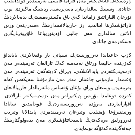
ٶرەسكەل قاتەلٸكتەر مەن قاراما-قايشى تەرميندەر قولدانىلىپ
جاتادى. وسىنىڭ سالدارىنان, ەسٸرەسە, رەيتينگ ماڭىزدى بوپ
تۇرعان اقپاراتتىق زاماندا كەي باق ەكسترەميستٸك يدەيالاردىڭ
تاراتۋشىلارىنا اينالىپ, ٶز جارييالانىمدارىنىڭ ەسەرٸنەن ورىن
الاتىن سالدارى مەن جالپى اۋديتوريياعا قاۋٸپتٸلٸگٸن
ەسكەرمەي جاتادى.
كٶپ جاعدايدا تەرروريستٸك سيپاتى بار وقيعالاردى بايانداۋ
كەزٸندە جالپىعا ورتاق نەمەسە كەڭ تارالعان تەرميندەر مەن
تٷسٸنٸكتەردٸ پايدالانىلادى. بٸراق كٶپتەگەن تەرميندەر مەن
ۇعىمدار مازمۇنى جاعىنان مەنٸ مەن مازمۇنىنا سەيكەس كەلە
بەرمەيدٸ. وسىعان وراي بۇعان ۇقساس ماتەريالدار جارييالانعان
كەزدە قوعامدا بۇرىس پٸكٸرلەر مەن تٷسٸنٸكتەر تارالادى.
اقپاراتتاردى بەرۋدە تەرروريستەردٸڭ قوعامدىق سانادا
ورنىقتىرۋعا ۇمتىلىپ وتىرعان تەرميندەردٸ پايدالانا وتىرىپ
تەررورلىق ەرەكەتتٸڭ ناسيحاتتاۋشىلارى مەن يدەولوگتارىنىڭ
جەتەگٸندە كەتۋگە بولمايدى.