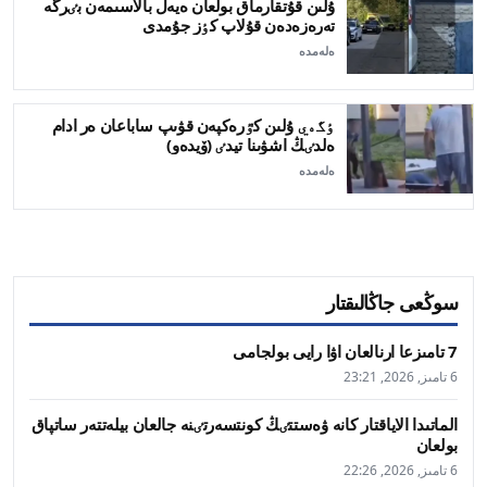
ۇلىن قۇتقارماق بولعان ەيەل بالاسىمەن بٸرگە
تەرەزەدەن قۇلاپ كٶز جۇمدى
ەلەمدە
ٶگەي ۇلىن كٷرەكپەن قۋىپ ساباعان ەر ادام
ەلدٸڭ اشۋىنا تيدٸ (ۆيدەو)
ەلەمدە
سوڭعى جاڭالىقتار
7 تامىزعا ارنالعان اۋا رايى بولجامى
6 تامىز, 2026, 23:21
الماتىدا الاياقتار كانە ۋەستتٸڭ كونتسەرتٸنە جالعان بيلەتتەر ساتپاق
بولعان
6 تامىز, 2026, 22:26