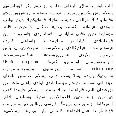
اتاپ ايتار بولساق, تابيعاتى بٶلەك مٷلدەم ەكٸ قۇبىلىستى,
يسلام مەن ەكسترەميزمدٸ نەمەسە يسلام مەن تەرروريزمدٸ
ۇقساتۋ كەڭ تارالعان ەدٸستەمەلٸك قاتەلٸكتٸڭ بٸرٸ بولىپ
تابىلادى. «يسلام ەكسترەميزمٸ» دەگەن تٷسٸنٸك قاتە.
مۇندايدا دٸن ناقتى ساياسي ماقساتتاردى جاسىرۋ ٷشٸن
قولدانىلادى. اقپاراتتىق مەلٸمدەمە جاساعان كەزدە
«يسلاميست», «راديكالدى يسلاميست» سٶزدەرٸنەن باس
تارتىپ, ولاردى «تەرروريست», «ەكسترەميست»
تەرميندەرٸمەن اۋىستىرۋ كەرەك. «Useful english
dictionary» نەمەسە پرينستون ۋنيۆەرسيتەتٸنٸڭ
سٶزدٸكتەرٸندە يسلاميست دەپ يسلام عىلىمىن تانىعان
عۇلامانى نەمەسە دٸندار مۇسىلماندى ايتادى. ياعني ماعىنالىق
تۇرعىدان الىپ قاراعاندا, يسلاميست – يسلام جايىندا كٶپ
بٸلەتٸن جەنە دٸن قاعيدالارىن بەرٸك ۇستانعان ادام.
امەريكانىڭ ۇلتتىق تەرروريزمگە قارسى ورتالىق ديپلوماتتارىنىڭ
قۇجاتتارىندا «ەل-قايداعا» قاتىسى بار توپتارعا «يسلامي»