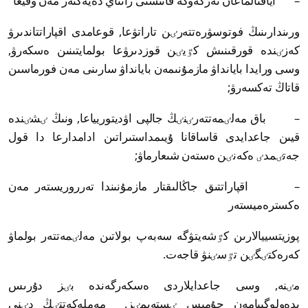
– اياقتالماعان تەرگەۋگە قاتىستى زاتتاي دەيەكتەر مەن وقيعا
ورىندارىنىڭ فوتوسۋرەتتەرٸن تاراتۋعا, قوعامدى اقپاراتتاندىرۋ
كەزٸندە قورقىنىش كٷيٸن قوزدىرۋعا بولمايتىنىن ەسكەرۋ,
وسى ورايدا بايانداۋ مازمۇنىمەن بايانداۋ سارىنى مەن فورماسىن
قاتاڭ تەكسەرۋ;
– باق مەلٸمەتتەرٸنٸڭ جالپى اۋديتوريياعا, ونىڭ ٸشٸندە
قيىن جاعدايدى قاساقانا ۇيىمداستىراتىن ادامدارعا دا قول
جەتٸمدٸ ەكەنٸن ەستەن شىعارماۋ;
– اقپاراتتىق جاڭالىقتار مازمۇنىندا تەرروريستەر مەن
ەكسترەميستەر
پوزيتسييالارىن كٷشەيتۋگە سەبەپ بولاتىن مەلٸمەتتەر بولماۋ
كەرەكتٸگٸن تٷسٸنۋ قاجەت.
مٸنە, وسى جاعدايلاردى ەسكەرگەندە بٸز دۇرىس
يدەولوگييامەن جۇمىس ٸستەيمٸز. مەملەكەتتٸڭ دٸني