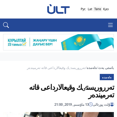
Рус
Lat
Төте
Қаз
باستى بەت
/
ەلەمدە
/
تەرروريستٸك وقيعالارداعى قاتە تەرميندەر
ەلەمدە
تەرروريستٸك وقيعالارداعى قاتە
تەرميندەر
ۇلت پورتالى
13 ماۋسىم, 2019, 21:00