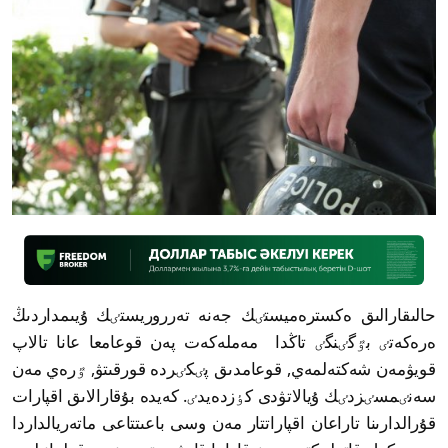
حالىقارالىق ەكسترەميستٸك جەنە تەرروريستٸك ۇيىمداردىڭ
ەرەكەتٸ بٷگٸنگٸ تاڭدا مەملەكەت پەن قوعامعا عانا تالاپ
قويۋمەن شەكتەلمەي, قوعامدىق پٸكٸردە قورقىتۋ, ٷرەي مەن
سەنٸمسٸزدٸك ۇيالاتۋدى كٶزدەيدٸ. كەيدە بۇقارالاىق اقپارات
قۇرالدارىنا تاراعان اقپاراتتار مەن وسى باعىتتاعى ماتەريالداردا