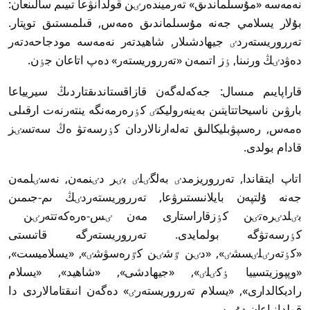
نەمەسە «مۇسىلماندىق» تەرميندەرٸن قولدانۋعا تىيىم سالىنعان:
بۇلار يسلامي جەنە مۇسىلماندىق ەمەس, قىلمىستىق توپتار.
تەرروريستەردٸ جيھادشىلار, شاھيدتەر نەمەسە مودجاحەدتەر
دەۋدٸڭ ورنىنا, ٶز اتىمەن «تەرروريستەر» دەپ اتاعان جٶن.
قاراپايىم مىسال: جەكەلەگەن قازاقستاندىقتاردىڭ سيريياعا
بارۋىن ناسيحاتتايتىن بەينەروليكتٸ كٶرەرمەنگە ينتەرنەت ارقىلى
ەمەس, رەسپۋبليكالىق تەلەارنالاردان كٶرسەتۋ ەڭ سەتسٸز
قادام بولدى.
اتاپ ايتقاندا, تەرروريزمدٸ بەلگٸلٸ بٸر دٸنمەن, نەسٸلمەن
جەنە ۇلتپەن بايلانىستىرۋعا, تەرروريستەردٸڭ ىم-جىمىن
بٸلدٸرەتٸن كٶزقاراستارى مەن ٸس-ەرەكەتتەرٸن
كٶرسەتۋگە بولمايدى. تەرروريستەرگە قاتىستى
«كٶتەرٸلٸسشٸ», «دٸن ٷشٸن كٷرەسۋشٸ», «يسلاميست»,
«وپپوزيتسييا ٶكٸلٸ», «جيھادشى», «شاھيد», «يسلام
راديكالدارى», «يسلام تەرروريستەرٸ» دەگەن انىقتامالاردى دا
قولدانباعان دۇرىس.