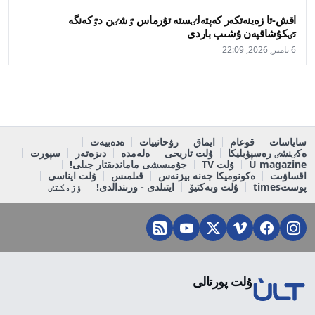
اقش-تا زەينەتكەر كەپتەلٸستە تۇرماس ٷشٸن دٷكەنگە
تٸكۇشاقپەن ۇشىپ باردى
6 تامىز, 2026, 22:09
ساياسات
قوعام
ايماق
رۋحانييات
ەدەبيەت
ەكٸنشٸ رەسپۋبليكا
ۇلت تاريحى
ەلەمدە
دىزەتەر
سپورت
U magazine
ۇلت TV
جۇمىسشى ماماندىقتار جىلى!
اقساۋىت
ەكونوميكا جەنە بيزنەس
قىلمىس
ۇلت ايناسى
پوستtimes
ۇلت وبەكتيۆ
ايتىلدى - ورىندالدى!
ٶزەكتٸ
ۇلت پورتالى