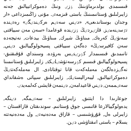
قىسىمدى بولدىرماۋىنىڭ ٶزٸ ونىڭ دەموكراتييالىق جەنە
زايىرلىلىق ۇستانىمىنىڭ باستى قىزمەتٸ. مۇنى زاڭىمىزداعى «ار
وجدان بوستاندىعى», «دٸني سەنٸم ەركٸندٸگٸ» رەتٸندە
تٷسٸنەمٸز. قازٸردٸڭ ٶزٸندە قوعامدا «سەن مەن سيياقتى
سەنۋٸڭ كەرەك, مىناۋىڭ شيرك, مىناۋىڭ بيدعات, نەتيجەدە
سەن كافيرسٸڭ» دەگەن سيياقتى پسيحولوگييالىق, دٸني,
تانىمدىق قىسىمدار كٶرٸنٸس بەرۋدە. وسىنداي قۇقىقتىق-
پسيحولوگييالىق قىسىم كٶرسەتۋشٸلٸكتٸ زايىرلىلىق ۇستانىمىنا
نەگٸزدەلگەن مەملەكەت قانا توقتاتادى. ال مەملەكەتتٸڭ
دەموكراتييالىق, ليبەراليستٸك, زايىرلىلىق سيپاتى ەشقانداي
سەنٸممەن, دٸني قاعيدامەن, دٸنمەن قايشى كەلمەيدٸ.
جوعارىدا دا ايتتىق, زايىرلىلىق – سەنٸمگە, دٸنگە,
يدەولوگييالارعا قاتىسى جوق ۇستانىم. سوندىقتان قازاقستان –
زايىرلى ەل, قۇرۋشىسى – قازاق مەدەنيەتٸ, ول مەدەنيەتتە
يسلام – باستى انىقتاۋشى دٸن.