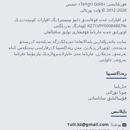
قۇرىلتايشى: «Tengri Gold» جشس
2012-2026 © ۇلت پورتالى
قر اقپارات جەنە قوعامدىق دامۋ مينيسترلٸگٸ اقپارات كوميتەتٸنٸڭ
№KZ71VPY00084887 كۋەلٸگٸ بەرٸلگەن.
اۆتورلىق جەنە جارناما قۇقىقتارى تولىق ساقتالعان.
سايت ماتەريالدارىن پايدالانعاندا دەرەككٶزگە سٸلتەمە كٶرسەتۋ
مٸندەتتٸ. اۆتورلار پٸكٸرٸ مەن رەداكتسييا كٶزقاراسى سەيكەس كەلە
بەرمەۋٸ مٷمكٸن. جارناما مەن حابارلاندىرۋلاردىڭ مازمۇنىنا جارناما
بەرۋشٸ جاۋاپتى.
رەداكتسييا
جارناما
جوبا تۋرالى
قۇپييالىلىق ساياساتى
بايلانىس
پوشتا:
1ult.kz@gmail.com