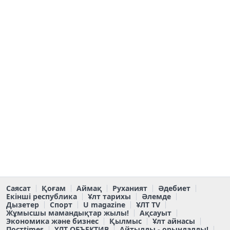
Саясат
Қоғам
Аймақ
Руханият
Әдебиет
Екінші республика
Ұлт тарихы
Әлемде
Дызетер
Спорт
U magazine
ҰЛТ TV
Жұмысшы мамандықтар жылы!
Ақсауыт
Экономика және бизнес
Қылмыс
Ұлт айнасы
Постtimes
ҰЛТ ОБЪЕКТИВ
Айтылды - орындалды!