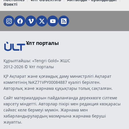
Өзекті
Ұлт порталы
Құрылтайшы: «Tengri Gold» ЖШС
2012-2026 © Ұлт порталы
ҚР Ақпарат және қоғамдық даму министрлігі Ақпарат
комитетінің №KZ71VPY00084887 куәлігі берілген.
Авторлық және жарнама құқықтары толық сақталған.
Сайт материалдарын пайдаланғанда дереккөзге сілтеме
көрсету міндетті. Авторлар пікірі мен редакция көзқарасы
сәйкес келе бермеуі мүмкін. Жарнама мен
хабарландырулардың мазмұнына жарнама беруші
жауапты.