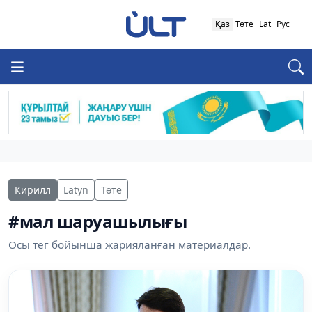
Қаз
Төте
Lat
Рус
Кирилл
Latyn
Төте
#мал шаруашылығы
Осы тег бойынша жарияланған материалдар.