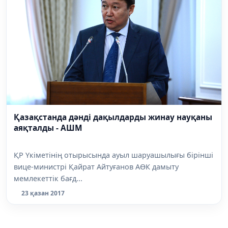
Қазақстанда дәнді дақылдарды жинау науқаны
аяқталды - АШМ
ҚР Үкіметінің отырысында ауыл шаруашылығы бірінші
вице-министрі Қайрат Айтуғанов АӨК дамыту
мемлекеттік бағд...
23 қазан 2017