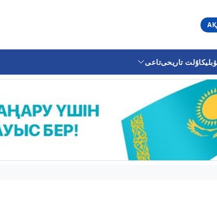
АҚ
ليكا
ۇلت تاريحى
تاعى