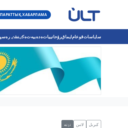
ПАРАТТЫҚ ХАБАРЛАМА
ساياسات
قوعام
ايماق
رۋحانييات
ەدەبيەت
ەكٸنشٸ رەسپۋب
كىرىل
لاتىن
تٶتە