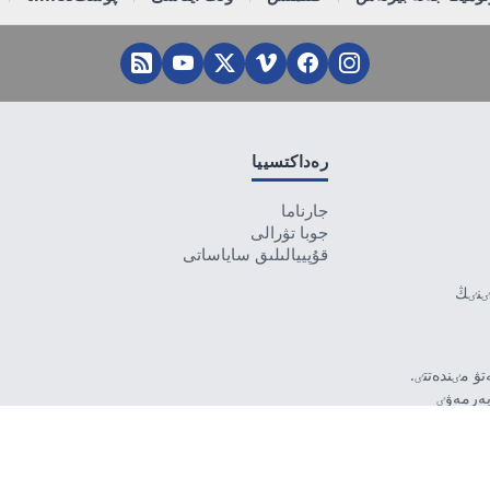
رەداكتسييا
جارناما
جوبا تۋرالى
قۇپييالىلىق ساياساتى
تٸنٸڭ
ۋ مٸندەتتٸ.
بەرمەۋٸ
رۋشٸ جاۋاپتى.