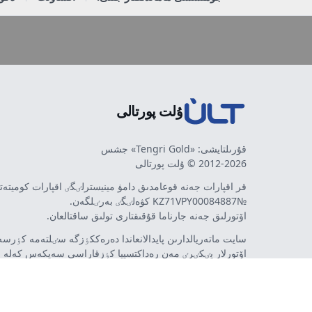
ۇلت پورتالى
قۇرىلتايشى: «Tengri Gold» جشس
2012-2026 © ۇلت پورتالى
قر اقپارات جەنە قوعامدىق دامۋ مينيسترلٸگٸ اقپارات كوميتە
№KZ71VPY00084887 كۋەلٸگٸ بەرٸلگەن.
اۆتورلىق جەنە جارناما قۇقىقتارى تولىق ساقتالعان.
سايت ماتەريالدارىن پايدالانعاندا دەرەككٶزگە سٸلتەمە كٶرسەت
اۆتورلار پٸكٸرٸ مەن رەداكتسييا كٶزقاراسى سەيكەس كەلە 
مٷمكٸن. جارناما مەن حابارلاندىرۋلاردىڭ مازمۇنىنا جارناما بە