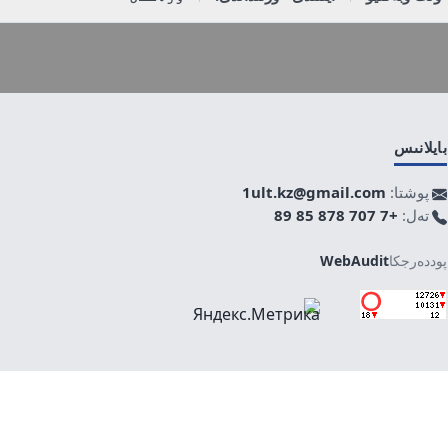
بايلانىس
پوشتا:
1ult.kz@gmail.com
تەل:
+7 707 878 85 89
پوددەرجكا
WebAudit