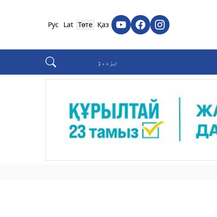
Рус
Lat
Төте
Қаз