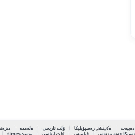
دەبيەت
ەكٸنشٸ رەسپۋبليكا
ۇلت تاريحى
ەلەمدە
دىزەتە
وميكا جەنە بيزنەس
قىلمىس
ۇلت ايناسى
پوستtimes