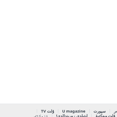
ر
سپورت
U magazine
ۇلت TV
ۇلت وبەكتيۆ
ايتىلدى - ورىندالدى!
ٶزەكتٸ