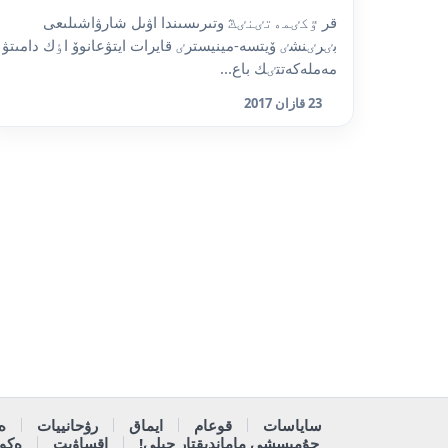
قر ٷكٸمەتٸنٸڭ وتىرىسىندا اۋىل شارۋاشىلىعى
بٸرٸنشٸ ۆيتسە-مينيسترٸ قايرات ايتۋعانوۆ اٶك دامىتۋ
مەملەكەتتٸك باع...
23 قازان 2017
ساياسات
قوعام
ايماق
رۋحانييات
ە
جۇمىسشى ماماندىقتار جىلى!
اقساۋىت
ەكون