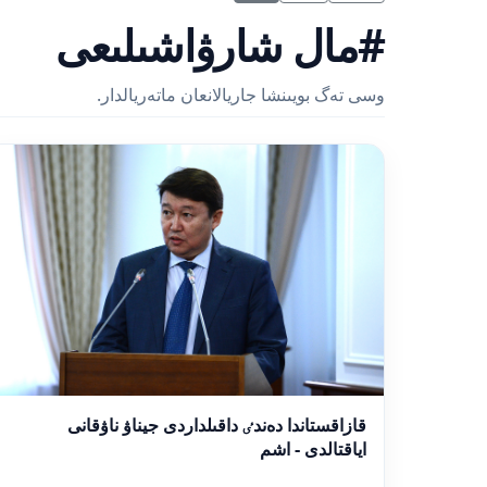
#مال شارۋاشىلىعى
وسى تەگ بويىنشا جاريالانعان ماتەريالدار.
قازاقستاندا دەندٸ داقىلداردى جيناۋ ناۋقانى
اياقتالدى - اشم