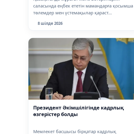
саласында еңбек ететін мамандарға қосымша
төлемдер мен үстемақылар қараст...
8 шілде 2026
Президент Әкімшілігінде кадрлық
өзгерістер болды
Мемлекет басшысы бірқатар кадрлық