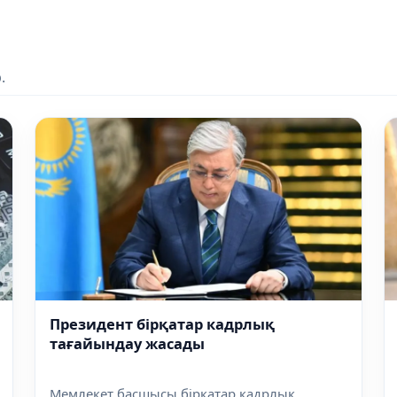
.
Президент бірқатар кадрлық
тағайындау жасады
Мемлекет басшысы бірқатар кадрлық