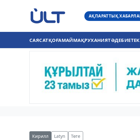
АҚПАРАТТЫҚ ХАБАРЛ
САЯСАТ
ҚОҒАМ
АЙМАҚ
РУХАНИЯТ
ӘДЕБИЕТ
ЕК
Кирилл
Latyn
Төте