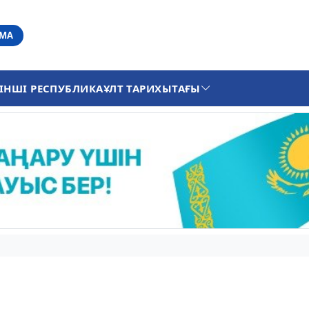
АМА
ІНШІ РЕСПУБЛИКА
ҰЛТ ТАРИХЫ
ТАҒЫ