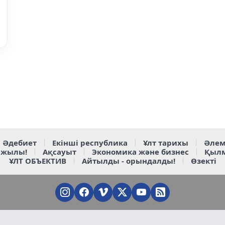
Әдебиет
Екінші республика
Ұлт тарихы
Әлем
 жылы!
Ақсауыт
Экономика және бизнес
Қыл
ҰЛТ ОБЪЕКТИВ
Айтылды - орындалды!
Өзекті