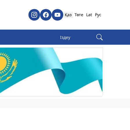
Қаз
Төте
Lat
Рус