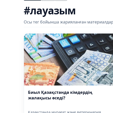
#лауазым
Осы тег бойынша жарияланған материалдар
Биыл Қазақстанда кімдердің
жалақысы өседі?
Қазақстанда мұрағат және ветеринария