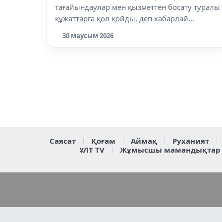
тағайындаулар мен қызметтен босату туралы
құжаттарға қол қойды, деп хабарлай...
30 маусым 2026
Саясат
Қоғам
Аймақ
Руханият
ҰЛТ TV
Жұмысшы мамандықтар