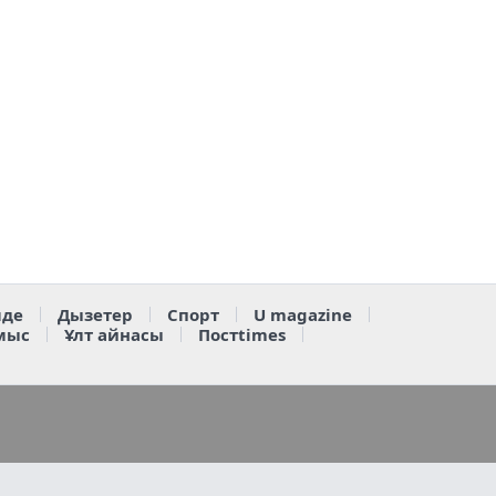
де
Дызетер
Спорт
U magazine
мыс
Ұлт айнасы
Постtimes