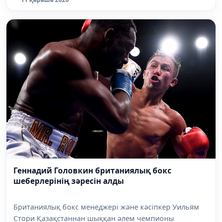
Геннадий Головкин британиялық бокс
шеберлерінің зәресін алды
Британиялық бокс менеджері және кәсіпкер Уильям
Стори Қазақстаннан шыққан әлем чемпионы