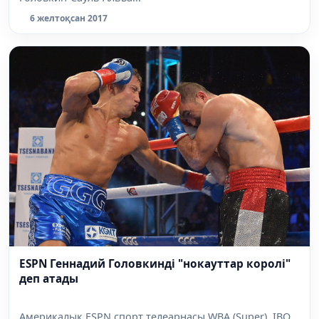
6 желтоқсан 2017
ESPN Геннадий Головкинді "нокауттар королі"
деп атады
Америкалық ESPN спорт телеарнасы WBA (Super), IBO,