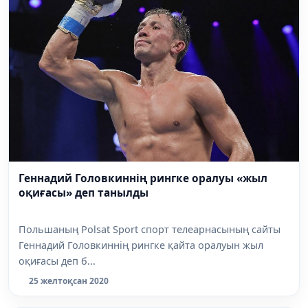
Геннадий Головкиннің рингке оралуы «жыл
оқиғасы» деп танылды
Польшаның Polsat Sport спорт телеарнасының сайты
Геннадий Головкиннің рингке қайта оралуын жыл
оқиғасы деп б...
25 желтоқсан 2020