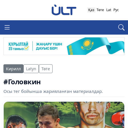
Қаз
Төте
Lat
Рус
Кирилл
Latyn
Төте
#Головкин
Осы тег бойынша жарияланған материалдар.