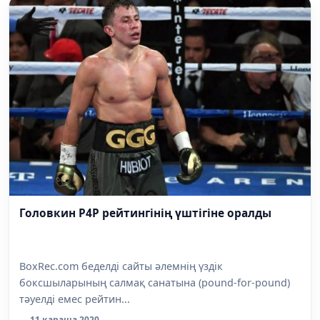
Головкин P4P рейтингінің үштігіне оралды
BoxRec.com беделді сайты әлемнің үздік
боксшыларының салмақ санатына (pound-for-pound)
тәуелді емес рейтин...
11 қараша 2020