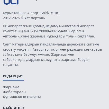
Құрылтайшы: «Tengri Gold» ЖШС
2012-2026 © Ұлт порталы
ҚР Ақпарат және қоғамдық даму министрлігі Ақпарат
комитетінің №KZ71VPY00084887 куәлігі берілген.
Авторлық және жарнама құқықтары толық сақталған.
Сайт материалдарын пайдаланғанда дереккөзге сілтеме
көрсету міндетті. Авторлар пікірі мен редакция көзқарасы
сәйкес келе бермеуі мүмкін. Жарнама мен
хабарландырулардың мазмұнына жарнама беруші
жауапты.
РЕДАКЦИЯ
Жарнама
Жоба туралы
Құпиялылық саясаты
БАЙЛАНЫС