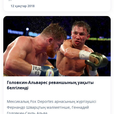
12 қаңтар 2018
Головкин-Альварес реваншының уақыты
белгіленді
Мексикалық Fox Deportes арнасының жүргізушісі
Фернандо Шварцтың мәліметінше, Геннадий
Головкин-Сауль Альва...