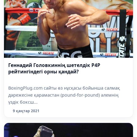
Геннадий Головкиннің шетелдік P4P
рейтингіндегі орны қандай?
BoxingPlug.com сайты өз нұсқасы бойынша салмақ
дәрежесіне қарамастан (pound-for-pound) әлемнің
үздік боксш...
9 қаңтар 2021