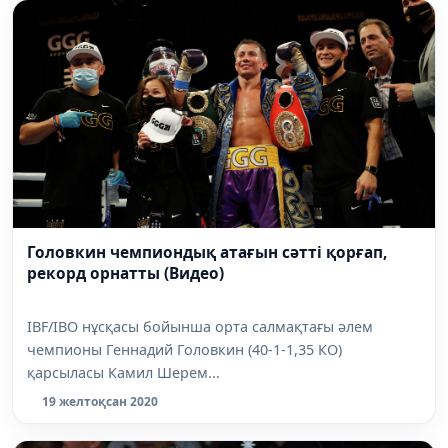
Головкин чемпиондық атағын сәтті қорғап,
рекорд орнатты (Видео)
IBF/IBO нұсқасы бойынша орта салмақтағы әлем
чемпионы Геннадий Головкин (40-1-1,35 КО)
қарсыласы Камил Шерем...
19 желтоқсан 2020