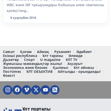
WBC және IBF тұжырымдары бойынша әлем чемпионы
қазақстанд...
8 қыркүйек 2016
Саясат
Қоғам
Аймақ
Руханият
Әдебиет
Екінші республика
Ұлт тарихы
Әлемде
Дызетер
Спорт
U magazine
ҰЛТ TV
Жұмысшы мамандықтар жылы!
Ақсауыт
Экономика және бизнес
Қылмыс
Ұлт айнасы
Постtimes
ҰЛТ ОБЪЕКТИВ
Айтылды - орындалды!
Өзекті
Ұлт порталы