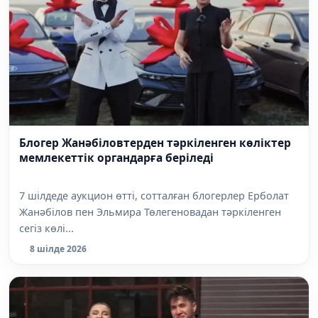
Блогер Жанәбіловтерден тәркіленген көліктер
мемлекеттік органдарға беріледі
7 шілдеде аукцион өтті, сотталған блогерлер Ерболат
Жанәбілов пен Эльмира Төлегеновадан тәркіленген
сегіз көлі...
8 шілде 2026