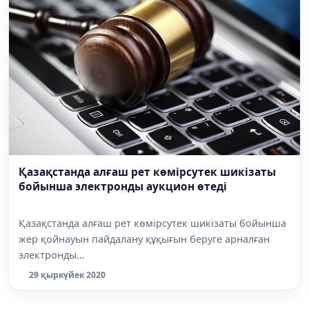
Қазақстанда алғаш рет көмірсутек шикізаты
бойынша электронды аукцион өтеді
Қазақстанда алғаш рет көмірсутек шикізаты бойынша
жер қойнауын пайдалану құқығын беруге арналған
электронды...
29 қыркүйек 2020