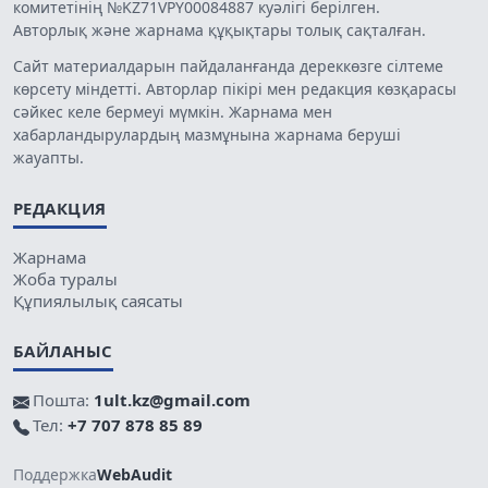
комитетінің №KZ71VPY00084887 куәлігі берілген.
Авторлық және жарнама құқықтары толық сақталған.
Сайт материалдарын пайдаланғанда дереккөзге сілтеме
көрсету міндетті. Авторлар пікірі мен редакция көзқарасы
сәйкес келе бермеуі мүмкін. Жарнама мен
хабарландырулардың мазмұнына жарнама беруші
жауапты.
РЕДАКЦИЯ
Жарнама
Жоба туралы
Құпиялылық саясаты
БАЙЛАНЫС
Пошта:
1ult.kz@gmail.com
Тел:
+7 707 878 85 89
Поддержка
WebAudit