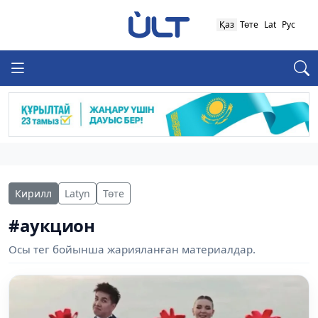
Қаз
Төте
Lat
Рус
Кирилл
Latyn
Төте
#аукцион
Осы тег бойынша жарияланған материалдар.