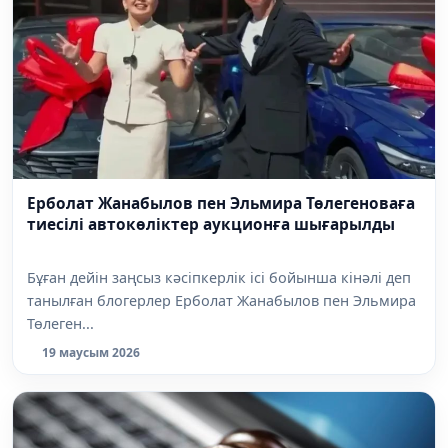
Ерболат Жанабылов пен Эльмира Төлегеноваға
тиесілі автокөліктер аукционға шығарылды
Бұған дейін заңсыз кәсіпкерлік ісі бойынша кінәлі деп
танылған блогерлер Ерболат Жанабылов пен Эльмира
Төлеген...
19 маусым 2026