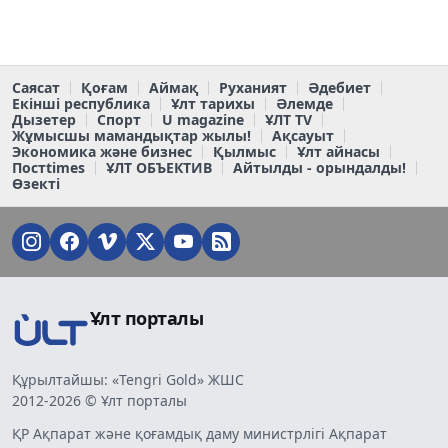
Саясат
Қоғам
Аймақ
Руханият
Әдебиет
Екінші республика
Ұлт тарихы
Әлемде
Дызетер
Спорт
U magazine
ҰЛТ TV
Жұмысшы мамандықтар жылы!
Ақсауыт
Экономика және бизнес
Қылмыс
Ұлт айнасы
Постtimes
ҰЛТ ОБЪЕКТИВ
Айтылды - орындалды!
Өзекті
Ұлт порталы
Құрылтайшы: «Tengri Gold» ЖШС
2012-2026 © Ұлт порталы
ҚР Ақпарат және қоғамдық даму министрлігі Ақпарат