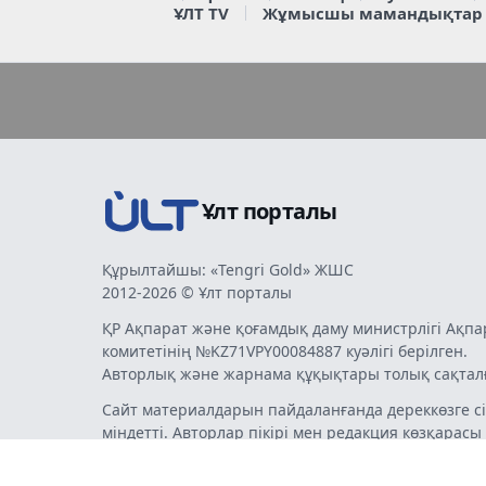
ҰЛТ TV
Жұмысшы мамандықтар
Ұлт порталы
Құрылтайшы: «Tengri Gold» ЖШС
2012-2026 © Ұлт порталы
ҚР Ақпарат және қоғамдық даму министрлігі Ақпа
комитетінің №KZ71VPY00084887 куәлігі берілген.
Авторлық және жарнама құқықтары толық сақтал
Сайт материалдарын пайдаланғанда дереккөзге сі
міндетті. Авторлар пікірі мен редакция көзқарасы
бермеуі мүмкін. Жарнама мен хабарландырулард
жарнама беруші жауапты.