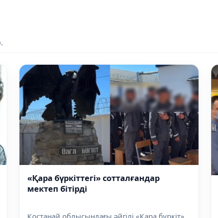
.
«Қара бүркіттегі» сотталғандар
мектеп бітірді
Қостанай облысындағы әйгілі «Қара бүркіт»