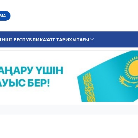
АМА
ІНШІ РЕСПУБЛИКА
ҰЛТ ТАРИХЫ
ТАҒЫ