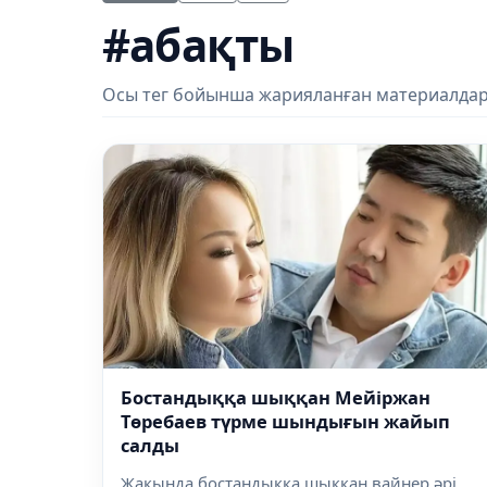
#абақты
Осы тег бойынша жарияланған материалдар
Бостандыққа шыққан Мейіржан
Төребаев түрме шындығын жайып
салды
Жақында бостандыққа шыққан вайнер әрі