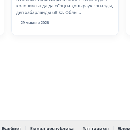
колониясында да «Соңғы қоңырау» соғылды,
деп хабарлайды ult.kz. Облы...
29 мамыр 2026
Әдебиет
Екінші республика
Ұлт тарихы
Әлем