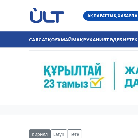
АҚПАРАТТЫҚ ХАБАРЛ
САЯСАТ
ҚОҒАМ
АЙМАҚ
РУХАНИЯТ
ӘДЕБИЕТ
ЕК
Кирилл
Latyn
Төте