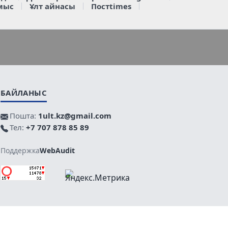
мыс
Ұлт айнасы
Постtimes
БАЙЛАНЫС
Пошта:
1ult.kz@gmail.com
Тел:
+7 707 878 85 89
Поддержка
WebAudit