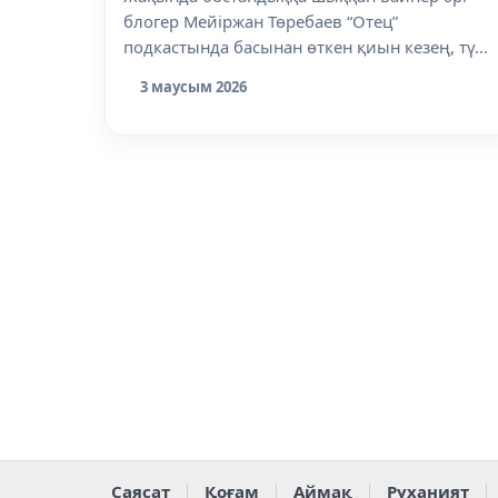
блогер Мейіржан Төребаев “Отец”
подкастында басынан өткен қиын кезең, тү...
3 маусым 2026
Саясат
Қоғам
Аймақ
Руханият