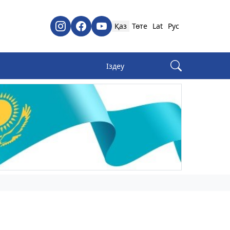
Қаз
Төте
Lat
Рус