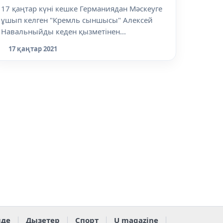
17 қаңтар күні кешке Германиядан Мәскеуге
ұшып келген "Кремль сыншысы" Алексей
Навальныйды кеден қызметінен...
17 қаңтар 2021
де
Дызетер
Спорт
U magazine