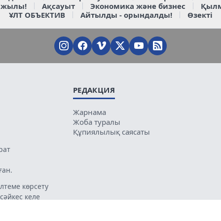
 жылы!
Ақсауыт
Экономика және бизнес
Қыл
ҰЛТ ОБЪЕКТИВ
Айтылды - орындалды!
Өзекті
РЕДАКЦИЯ
Жарнама
Жоба туралы
Құпиялылық саясаты
рат
ған.
лтеме көрсету
 сәйкес келе
ың мазмұнына