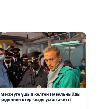
Мәскеуге ұшып келген Навальныйды
кеденнен өтер кезде ұстап әкетті