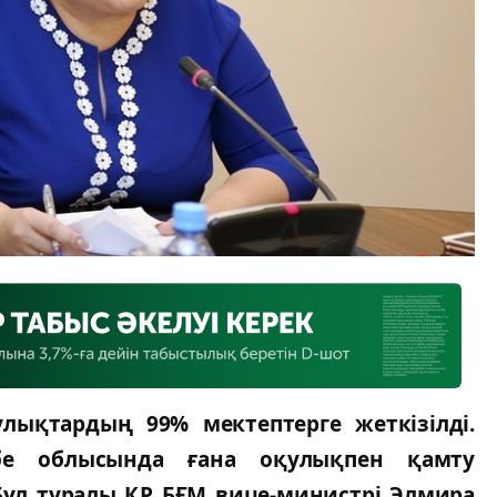
лықтардың 99% мектептерге жеткiзiлдi.
бе облысында ғана оқулықпен қамту
Бұл туралы ҚР БҒМ вице-министрi Элмира