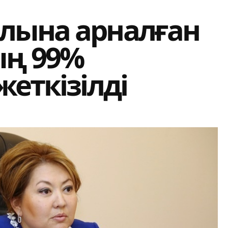
лына арналған
ың 99%
жеткiзiлдi