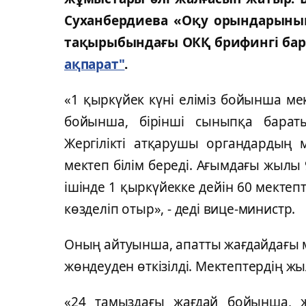
Суханбердиева «Оқу орындарын
тақырыбындағы ОКҚ брифингi бары
ақпарат"
.
«1 қыркүйек күнi елiмiз бойынша м
бойынша, бiрiншi сыныпқа бара
Жергiлiктi атқарушы органдардың 
мектеп бiлiм бередi. Ағымдағы жылы 
iшiнде 1 қыркүйекке дейiн 60 мектеп
көзделiп отыр», - дедi вице-министр.
Оның айтуынша, апатты жағдайдағы 
жөндеуден өткiзiлдi. Мектептердiң жы
«24 тамыздағы жағдай бойынша, 