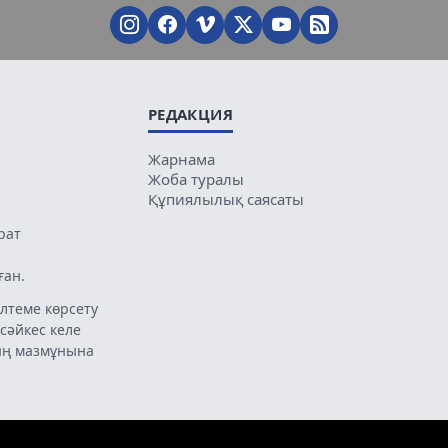
РЕДАКЦИЯ
Жарнама
Жоба туралы
Құпиялылық саясаты
рат
ған.
лтеме көрсету
 сәйкес келе
ың мазмұнына