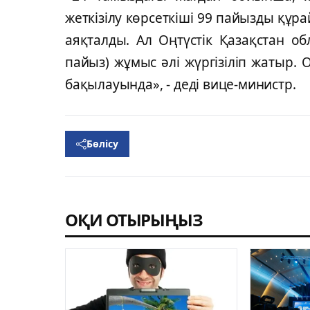
жеткiзiлу көрсеткiшi 99 пайызды құра
аяқталды. Ал Оңтүстiк Қазақстан о
пайыз) жұмыс әлi жүргiзiлiп жатыр.
бақылауында», - дедi вице-министр.
Бөлісу
ОҚИ ОТЫРЫҢЫЗ