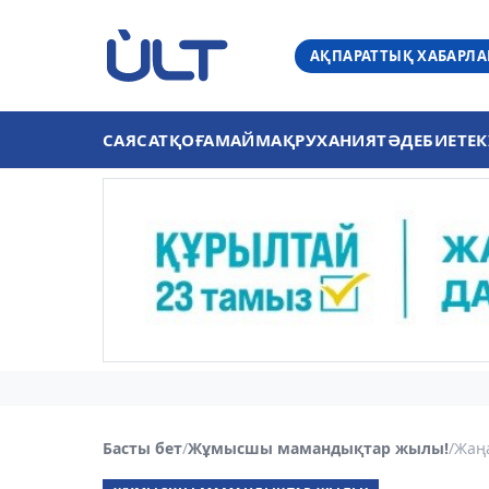
АҚПАРАТТЫҚ ХАБАРЛ
САЯСАТ
ҚОҒАМ
АЙМАҚ
РУХАНИЯТ
ӘДЕБИЕТ
ЕК
Басты бет
/
Жұмысшы мамандықтар жылы!
/
Жаңа