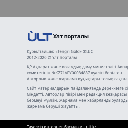
Ұлт порталы
Құрылтайшы: «Tengri Gold» ЖШС
2012-2026 © Ұлт порталы
ҚР Ақпарат және қоғамдық даму министрлігі Ақпа
комитетінің №KZ71VPY00084887 куәлігі берілген.
Авторлық және жарнама құқықтары толық сақтал
Сайт материалдарын пайдаланғанда дереккөзге сі
міндетті. Авторлар пікірі мен редакция көзқарасы
бермеуі мүмкін. Жарнама мен хабарландырулард
жарнама беруші жауапты.
Тәуелсіз интернет-басылым - ult.kz