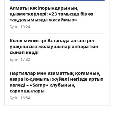
Алматы кәсіпорындарының
қызметкерлері: «23 тамызда біз өз
таңдауымызды жасаймыз»
Бүгін, 19:24
Көлік министрі Астанада алғаш рет
ұшқышсыз жолаушылар аппаратын
сынап көрді
Бүгін, 17:32
Партиялар мен азаматтық қоғамның
өзара іс-қимылы жүйелі негізде артып
келеді – «Sarap» клубының
сарапшылары
Бүгін, 16:54