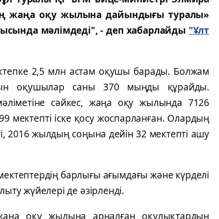
ың жаңа оқу жылына дайындығы туралы»
сында мәлiмдедi", - деп хабарлайды
"Ұлт
ектепке 2,5 млн астам оқушы барады. Болжам
тын оқушылар саны 370 мыңды құрайды.
мәлiметiне сәйкес, жаңа оқу жылында 7126
99 мектептi iске қосу жоспарланған. Олардың
тi, 2016 жылдың соңына дейiн 32 мектептi ашу
мектептердiң барлығы ағымдағы және күрделi
лыту жүйелерi де әзiрлендi.
жаңа оқу жылына арналған оқулықтардың