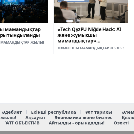
«Tech QyzPU Niğde Hack: AI
ы мамандықтар
және жұмысшы
орытындыланды
мамандықтар»
МАМАНДЫҚТАР ЖЫЛЫ!
халықаралық хакатон
ЖҰМЫСШЫ МАМАНДЫҚТАР ЖЫЛЫ!
жеңімпаздары
анықталды
Әдебиет
Екінші республика
Ұлт тарихы
Әлем
 жылы!
Ақсауыт
Экономика және бизнес
Қыл
ҰЛТ ОБЪЕКТИВ
Айтылды - орындалды!
Өзекті