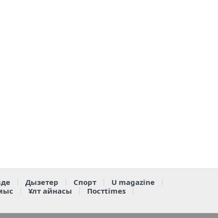
де
Дызетер
Спорт
U magazine
мыс
Ұлт айнасы
Постtimes