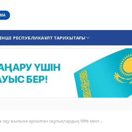
АМА
ІНШІ РЕСПУБЛИКА
ҰЛТ ТАРИХЫ
ТАҒЫ
 оқу жылына арналған оқулықтардың 99% мект...