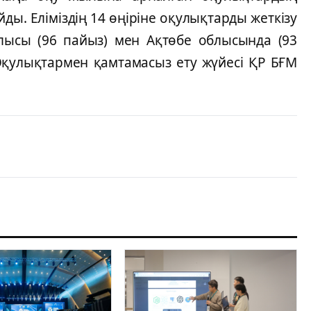
йды. Елiмiздiң 14 өңiрiне оқулықтарды жеткiзу
блысы (96 пайыз) мен Ақтөбе облысында (93
 Оқулықтармен қамтамасыз ету жүйесi ҚР БҒМ