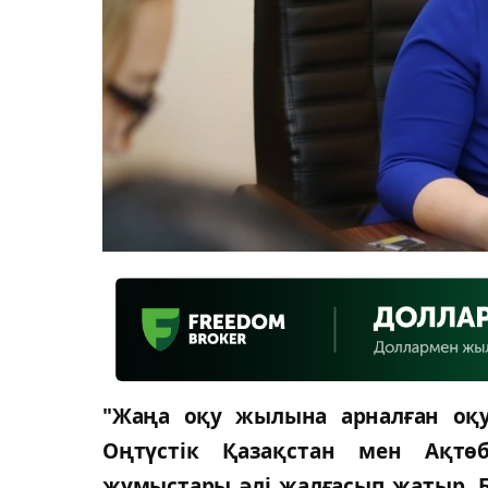
"Жаңа оқу жылына арналған оқу
Оңтүстiк Қазақстан мен Ақтө
жұмыстары әлi жалғасып жатыр. 