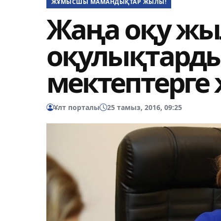
ЖҰМЫСШЫ МАМАНДЫҚТАР ЖЫЛЫ!
Жаңа оқу жы
оқулықтард
мектептерге 
Ұлт порталы
25 тамыз, 2016, 09:25