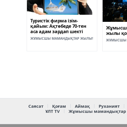
Туристік фирма ізім-
қайым: Ақтөбеде 70-тен
Жұмысш
аса адам зардап шекті
жылы қ
ЖҰМЫСШЫ МАМАНДЫҚТАР ЖЫЛЫ!
ЖҰМЫСШЫ 
Саясат
Қоғам
Аймақ
Руханият
ҰЛТ TV
Жұмысшы мамандықтар