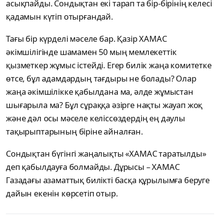
асықпайды. Сондықтан екі тарап та бір-бірінің келесі
қадамын күтіп отырғандай.
Тағы бір күрделі мәселе бар. Қазір ХАМАС
әкімшілігінде шамамен 50 мың мемлекеттік
қызметкер жұмыс істейді. Егер билік жаңа комитетке
өтсе, бұл адамдардың тағдыры не болады? Олар
жаңа әкімшілікке қабылдана ма, әлде жұмыстан
шығарыла ма? Бұл сұраққа әзірге нақты жауап жоқ
және дәл осы мәселе келіссөздердің ең даулы
тақырыптарының біріне айналған.
Сондықтан бүгінгі жаңалықты «ХАМАС таратылды»
деп қабылдауға болмайды. Дұрысы – ХАМАС
Газадағы азаматтық билікті басқа құрылымға беруге
дайын екенін көрсетіп отыр.