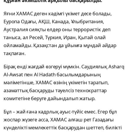
құрған әкімшілік арқылы басқарылды.
Яғни ХАМАС деген кәдімгі үкімет десе болады,
Еуропа Одағы, АҚШ, Канада, Ұлыбритания,
Аустралия сияқты елдер оны террористік деп
таныса, ал Ресей, Түркия, Иран, Қытай олай
ойламайды. Қазақстан да ұйымға мұндай айдар
тақпаған.
Бірақ енді жағдай өзгеруі мүмкін. Саудиялық Asharq
Al-Awsat пен Al Hadath басылымдарының
мәліметінше, ХАМАС өзінің үкіметін таратып,
азаматтық басқаруды тәуелсіз технократтар
комитетіне беруге дайындалып жатыр.
Бұл – жай ғана кадрлық ауыс-түйіс емес. Егер бұл
жоспар жүзеге асса, ХАМАС алғаш рет Газадағы
күнделікті мемлекеттік басқарудан шеттеп, билікті