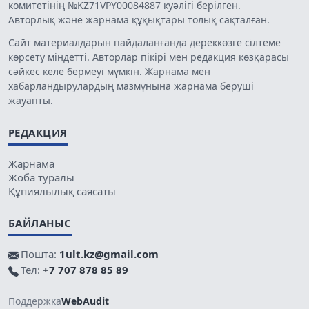
комитетінің №KZ71VPY00084887 куәлігі берілген.
Авторлық және жарнама құқықтары толық сақталған.
Сайт материалдарын пайдаланғанда дереккөзге сілтеме
көрсету міндетті. Авторлар пікірі мен редакция көзқарасы
сәйкес келе бермеуі мүмкін. Жарнама мен
хабарландырулардың мазмұнына жарнама беруші
жауапты.
РЕДАКЦИЯ
Жарнама
Жоба туралы
Құпиялылық саясаты
БАЙЛАНЫС
Пошта:
1ult.kz@gmail.com
Тел:
+7 707 878 85 89
Поддержка
WebAudit