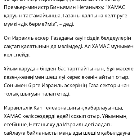
Премьер-министр Биньямин Нетаньяху: "ХАМАС
қаруын тастамайынша, Газаны қалпына келтіруге
мүмкіндік бермейміз", – деді.
Ол Израиль әскері Газадағы қауіпсіздік белдеулерін
сақтап қалатынын да мәлімдеді. Ал ХАМАС мұнымен
келіспейді.
Ұйым қарудан бірден бас тартпайтынын, бұл мәселе
кезең-кезеңімен шешілуі керек екенін айтып отыр.
Сонымен бірге Израиль әскерінің Газа секторынан
толық шығуын талап етеді.
Израильлік Kan телеарнасының хабарлауынша,
ХАМАС келіссөздерді әдейі созып отыр. Ұйымның
есебінше, Нетаньяху да Израильдегі алдағы
сайлауға байланысты маңызды шешім қабылдауға