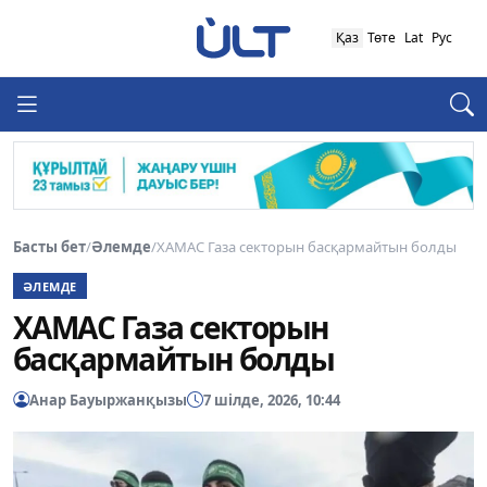
Қаз
Төте
Lat
Рус
Басты бет
/
Әлемде
/
ХАМАС Газа секторын басқармайтын болды
ӘЛЕМДЕ
ХАМАС Газа секторын
басқармайтын болды
Анар Бауыржанқызы
7 шілде, 2026, 10:44