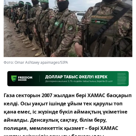
Фото: Omar Ashtawy apaimages/SIPA
Газа секторын 2007 жылдан бері ХАМАС басқарып
келді. Осы уақыт ішінде ұйым тек қарулы топ
қана емес, іс жүзінде бүкіл аймақтың үкіметіне
айналды. Денсаулық сақтау, білім беру,
полиция, мемлекеттік қызмет – бәрі ХАМАС