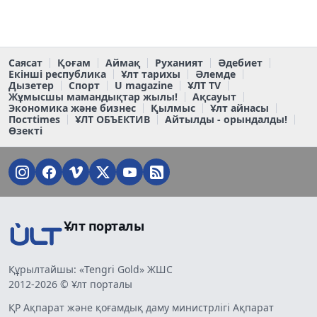
Саясат
Қоғам
Аймақ
Руханият
Әдебиет
Екінші республика
Ұлт тарихы
Әлемде
Дызетер
Спорт
U magazine
ҰЛТ TV
Жұмысшы мамандықтар жылы!
Ақсауыт
Экономика және бизнес
Қылмыс
Ұлт айнасы
Постtimes
ҰЛТ ОБЪЕКТИВ
Айтылды - орындалды!
Өзекті
Ұлт порталы
Құрылтайшы: «Tengri Gold» ЖШС
2012-2026 © Ұлт порталы
ҚР Ақпарат және қоғамдық даму министрлігі Ақпарат