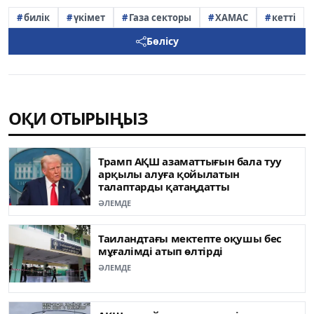
билік
үкімет
Газа секторы
ХАМАС
кетті
Бөлісу
ОҚИ ОТЫРЫҢЫЗ
Трамп АҚШ азаматтығын бала туу
арқылы алуға қойылатын
талаптарды қатаңдатты
ӘЛЕМДЕ
Таиландтағы мектепте оқушы бес
мұғалімді атып өлтірді
ӘЛЕМДЕ