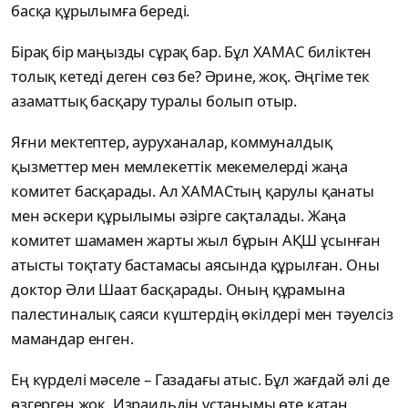
басқа құрылымға береді.
Бірақ бір маңызды сұрақ бар. Бұл ХАМАС биліктен
толық кетеді деген сөз бе? Әрине, жоқ. Әңгіме тек
азаматтық басқару туралы болып отыр.
Яғни мектептер, ауруханалар, коммуналдық
қызметтер мен мемлекеттік мекемелерді жаңа
комитет басқарады. Ал ХАМАСтың қарулы қанаты
мен әскери құрылымы әзірге сақталады. Жаңа
комитет шамамен жарты жыл бұрын АҚШ ұсынған
атысты тоқтату бастамасы аясында құрылған. Оны
доктор Әли Шаат басқарады. Оның құрамына
палестиналық саяси күштердің өкілдері мен тәуелсіз
мамандар енген.
Ең күрделі мәселе – Газадағы атыс. Бұл жағдай әлі де
өзгерген жоқ. Израильдің ұстанымы өте қатаң.