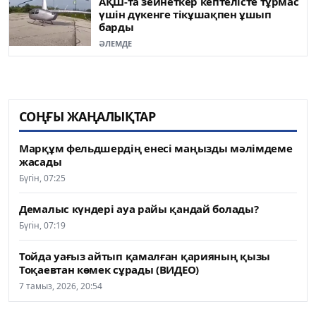
АҚШ-та зейнеткер кептелісте тұрмас
үшін дүкенге тікұшақпен ұшып
барды
ӘЛЕМДЕ
СОҢҒЫ ЖАҢАЛЫҚТАР
Марқұм фельдшердің енесі маңызды мәлімдеме
жасады
Бүгін, 07:25
Демалыс күндері ауа райы қандай болады?
Бүгін, 07:19
Тойда уағыз айтып қамалған қарияның қызы
Тоқаевтан көмек сұрады (ВИДЕО)
7 тамыз, 2026, 20:54