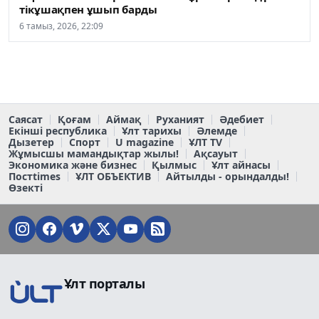
тікұшақпен ұшып барды
6 тамыз, 2026, 22:09
Саясат
Қоғам
Аймақ
Руханият
Әдебиет
Екінші республика
Ұлт тарихы
Әлемде
Дызетер
Спорт
U magazine
ҰЛТ TV
Жұмысшы мамандықтар жылы!
Ақсауыт
Экономика және бизнес
Қылмыс
Ұлт айнасы
Постtimes
ҰЛТ ОБЪЕКТИВ
Айтылды - орындалды!
Өзекті
Ұлт порталы