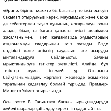
«Әрине, бірінші кезекте біз бағаның негізсіз өспеуін
бақылап отыруымыз керек. Маусымдық және басқа
да себептермен тауар құнының жоғарылауы орын
алады, бірақ та бағаға қатысты тиісті шешімдер
жасалғанымен, көп жағдайларда жұмыстардың
атқарылмауы салдарынан өсіп жатады. Бізде
өндірісті және өнімнің саудасын іске асыруды
ынталандыруға байланысты, бағаны
ырықтандыруға тетіктер жеткілікті. Алайда, бұл
тетіктер жұмыс істемей тұр. Отырыста
байқағанымыздай, жергілікті жерлерде әкімдіктер
тарапынан қадағалау болмай тұр»,-деді Премьер-
Министр Үкімет отырысында.
Осы ретте Б. Сағынтаев бағаны ырықтандыруда
жүйелі шаралар қабылдау керектігін қадап айтты.