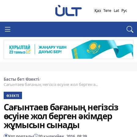
Қаз
Төте
Lat
Рус
Басты бет
/
Өзекті
/
Сағынтаев бағаның негізсіз өсуіне жол берген ә...
ӨЗЕКТІ
Сағынтаев бағаның негізсіз
өсуіне жол берген әкімдер
жұмысын сынады
Ұлт порталы
20 қыркүйек, 2016, 08:39