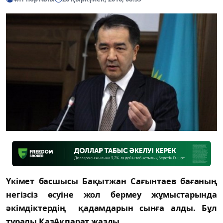
Үкімет басшысы Бақытжан Сағынтаев бағаның
негізсіз өсуіне жол бермеу жұмыстарында
әкімдіктердің қадамдарын сынға алды. Бұл
туралы ҚазАқпарат жазды.