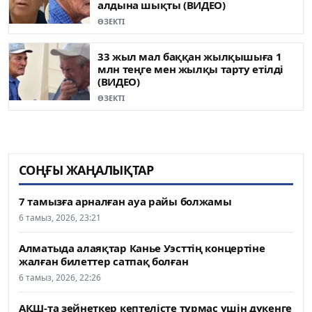
алдына шықты (ВИДЕО)
ӨЗЕКТІ
33 жыл мал баққан жылқышыға 1
млн теңге мен жылқы тарту етілді
(ВИДЕО)
ӨЗЕКТІ
СОҢҒЫ ЖАҢАЛЫҚТАР
7 тамызға арналған ауа райы болжамы
6 тамыз, 2026, 23:21
Алматыда алаяқтар Канье Уэсттің концертіне
жалған билеттер сатпақ болған
6 тамыз, 2026, 22:26
АҚШ-та зейнеткер кептелісте тұрмас үшін дүкенге