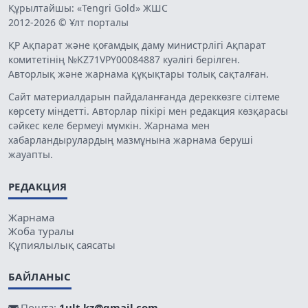
Құрылтайшы: «Tengri Gold» ЖШС
2012-2026 © Ұлт порталы
ҚР Ақпарат және қоғамдық даму министрлігі Ақпарат
комитетінің №KZ71VPY00084887 куәлігі берілген.
Авторлық және жарнама құқықтары толық сақталған.
Сайт материалдарын пайдаланғанда дереккөзге сілтеме
көрсету міндетті. Авторлар пікірі мен редакция көзқарасы
сәйкес келе бермеуі мүмкін. Жарнама мен
хабарландырулардың мазмұнына жарнама беруші
жауапты.
РЕДАКЦИЯ
Жарнама
Жоба туралы
Құпиялылық саясаты
БАЙЛАНЫС
Пошта:
1ult.kz@gmail.com