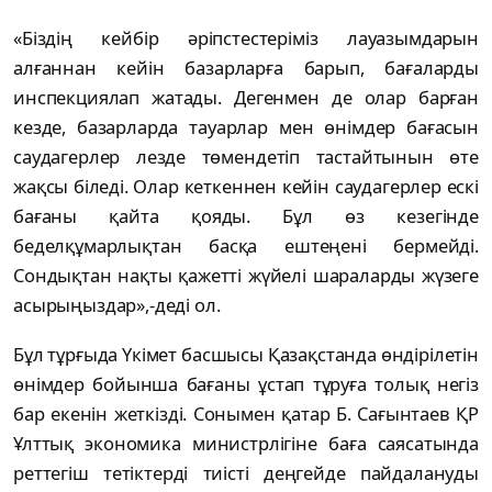
«Біздің кейбір әріпстестеріміз лауазымдарын
алғаннан кейін базарларға барып, бағаларды
инспекциялап жатады. Дегенмен де олар барған
кезде, базарларда тауарлар мен өнімдер бағасын
саудагерлер лезде төмендетіп тастайтынын өте
жақсы біледі. Олар кеткеннен кейін саудагерлер ескі
бағаны қайта қояды. Бұл өз кезегінде
беделқұмарлықтан басқа ештеңені бермейді.
Сондықтан нақты қажетті жүйелі шараларды жүзеге
асырыңыздар»,-деді ол.
Бұл тұрғыда Үкімет басшысы Қазақстанда өндірілетін
өнімдер бойынша бағаны ұстап тұруға толық негіз
бар екенін жеткізді. Сонымен қатар Б. Сағынтаев ҚР
Ұлттық экономика министрлігіне баға саясатында
реттегіш тетіктерді тиісті деңгейде пайдалануды