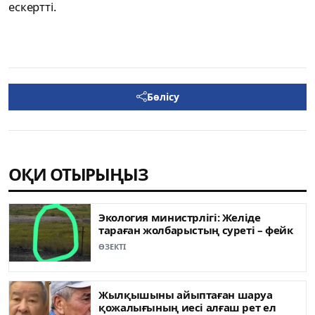
ескертті.
Бөлісу
ОҚИ ОТЫРЫҢЫЗ
Экология министрлігі: Желіде
тараған жолбарыстың суреті – фейк
ӨЗЕКТІ
Жылқышыны айыптаған шаруа
қожалығының иесі алғаш рет ел