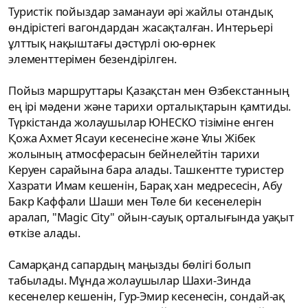
Туристік пойыздар заманауи әрі жайлы отандық
өндірістегі вагондардан жасақталған. Интерьері
ұлттық нақыштағы дәстүрлі ою-өрнек
элементтерімен безендірілген.
Пойыз маршруттары Қазақстан мен Өзбекстанның
ең ірі мәдени және тарихи орталықтарын қамтиды.
Түркістанда жолаушылар ЮНЕСКО тізіміне енген
Қожа Ахмет Ясауи кесенесіне және Ұлы Жібек
жолының атмосферасын бейнелейтін тарихи
Керуен сарайына бара алады. Ташкентте туристер
Хазрати Имам кешенін, Барақ хан медресесін, Абу
Бакр Каффали Шаши мен Төле би кесенелерін
аралап, "Magic City" ойын-сауық орталығында уақыт
өткізе алады.
Самарқанд сапардың маңызды бөлігі болып
табылады. Мұнда жолаушылар Шахи-Зинда
кесенелер кешенін, Гур-Эмир кесенесін, сондай-ақ