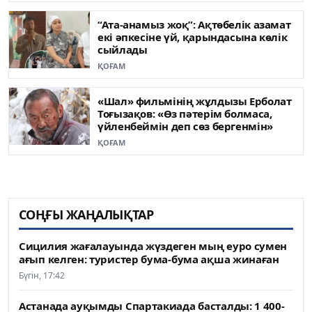
“Ата-анамыз жоқ”: Ақтөбелік азамат
екі әпкесіне үй, қарындасына көлік
сыйлады
ҚОҒАМ
«Шал» фильмінің жұлдызы Ерболат
Тоғызақов: «Өз пәтерім болмаса,
үйленбеймін деп сөз бергенмін»
ҚОҒАМ
СОҢҒЫ ЖАҢАЛЫҚТАР
Сицилия жағалауында жүздеген мың еуро сумен
ағып келген: туристер бума-бума ақша жинаған
Бүгін, 17:42
Астанада ауқымды Спартакиада басталды: 1 400-