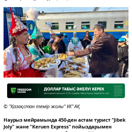
© "Қазақстан темір жолы" ҰК" АҚ
Наурыз мейрамында 450-ден астам турист "Jibek
Joly" және "Keruen Express" пойыздарымен