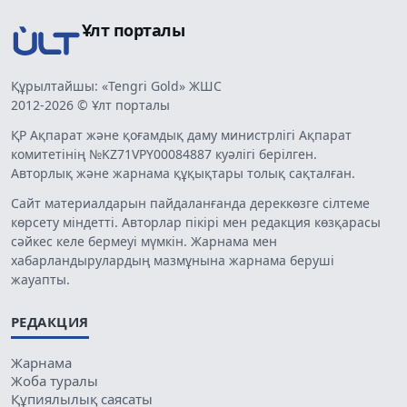
Ұлт порталы
Құрылтайшы: «Tengri Gold» ЖШС
2012-2026 © Ұлт порталы
ҚР Ақпарат және қоғамдық даму министрлігі Ақпарат
комитетінің №KZ71VPY00084887 куәлігі берілген.
Авторлық және жарнама құқықтары толық сақталған.
Сайт материалдарын пайдаланғанда дереккөзге сілтеме
көрсету міндетті. Авторлар пікірі мен редакция көзқарасы
сәйкес келе бермеуі мүмкін. Жарнама мен
хабарландырулардың мазмұнына жарнама беруші
жауапты.
РЕДАКЦИЯ
Жарнама
Жоба туралы
Құпиялылық саясаты