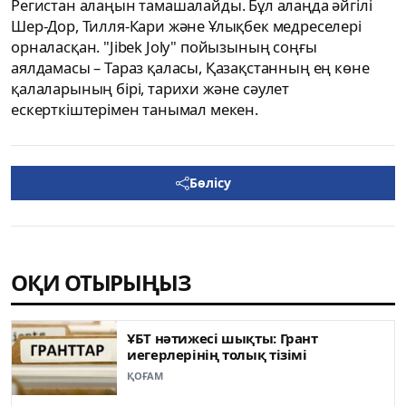
Регистан алаңын тамашалайды. Бұл алаңда әйгілі
Шер-Дор, Тилля-Кари және Ұлықбек медреселері
орналасқан. "Jibek Joly" пойызының соңғы
аялдамасы – Тараз қаласы, Қазақстанның ең көне
қалаларының бірі, тарихи және сәулет
ескерткіштерімен танымал мекен.
Бөлісу
ОҚИ ОТЫРЫҢЫЗ
ҰБТ нәтижесі шықты: Грант
иегерлерінің толық тізімі
ҚОҒАМ