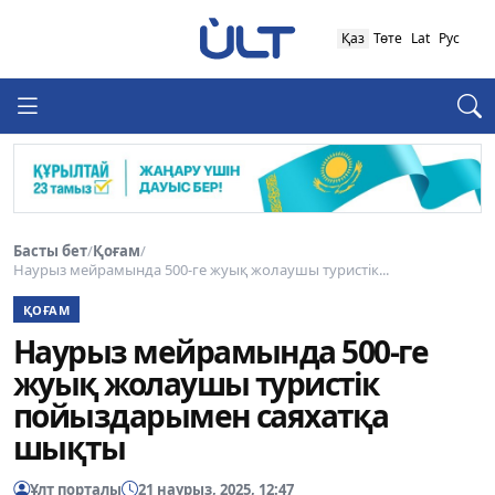
Қаз
Төте
Lat
Рус
Басты бет
/
Қоғам
/
Наурыз мейрамында 500-ге жуық жолаушы туристік...
ҚОҒАМ
Наурыз мейрамында 500-ге
жуық жолаушы туристік
пойыздарымен саяхатқа
шықты
Ұлт порталы
21 наурыз, 2025, 12:47