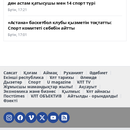
ден астам қатысушы мен 14 спорт түрі
Бүгін, 17:21
«Астана» баскетбол клубы қызметін тоқтатты:
Спорт комитеті себебін айтты
Бүгін, 17:01
Саясат
Қоғам
Аймақ
Руханият
Әдебиет
Екінші республика
Ұлт тарихы
Әлемде
Дызетер
Спорт
U magazine
ҰЛТ TV
Жұмысшы мамандықтар жылы!
Ақсауыт
Экономика және бизнес
Қылмыс
Ұлт айнасы
Постtimes
ҰЛТ ОБЪЕКТИВ
Айтылды - орындалды!
Өзекті