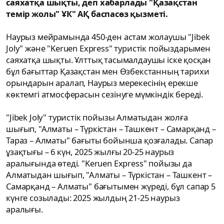
саяхатқа шықты, деп хабарлады
"Қазақстан
темір жолы" ҰК" АҚ
баспасөз қызметі.
Наурыз мейрамында 450-ден астам жолаушы "Jibek
Joly" және "Keruen Express" туристік пойыздарымен
саяхатқа шықты. Ұлттық тасымалдаушы іске қосқан
бұл бағыттар Қазақстан мен Өзбекстанның тарихи
орындарын аралап, Наурыз мерекесінің ерекше
көктемгі атмосферасын сезінуге мүмкіндік береді.
"Jibek Joly" туристік пойызы Алматыдан жолға
шығып, "Алматы – Түркістан – Ташкент – Самарқанд –
Тараз – Алматы" бағыты бойынша қозғалады. Сапар
ұзақтығы – 6 күн, 2025 жылғы 20-25 наурыз
аралығында өтеді. "Keruen Express" пойызы да
Алматыдан шығып, "Алматы – Түркістан – Ташкент –
Самарқанд – Алматы" бағытымен жүреді, бұл сапар 5
күнге созылады: 2025 жылдың 21-25 наурыз
аралығы.