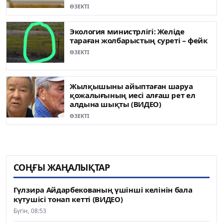
ӨЗЕКТІ
Экология министрлігі: Желіде
тараған жолбарыстың суреті – фейк
ӨЗЕКТІ
Жылқышыны айыптаған шаруа
қожалығының иесі алғаш рет ел
алдына шықты (ВИДЕО)
ӨЗЕКТІ
СОҢҒЫ ЖАҢАЛЫҚТАР
Гүлзира Айдарбекованың үшінші келінін бала
күтушісі тонап кетті (ВИДЕО)
Бүгін, 08:53