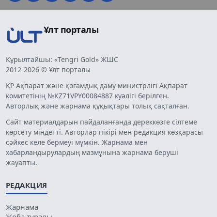
Ұлт порталы
Құрылтайшы: «Tengri Gold» ЖШС
2012-2026 © Ұлт порталы
ҚР Ақпарат және қоғамдық даму министрлігі Ақпарат
комитетінің №KZ71VPY00084887 куәлігі берілген.
Авторлық және жарнама құқықтары толық сақталған.
Сайт материалдарын пайдаланғанда дереккөзге сілтеме
көрсету міндетті. Авторлар пікірі мен редакция көзқарасы
сәйкес келе бермеуі мүмкін. Жарнама мен
хабарландырулардың мазмұнына жарнама беруші
жауапты.
РЕДАКЦИЯ
Жарнама
Жоба туралы