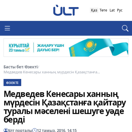
Қаз
Төте
Lat
Рус
Басты бет
/
Өзекті
/
Медведев Кенесары ханның мүрдесін Қазақстанға...
ӨЗЕКТІ
Медведев Кенесары ханның
мүрдесін Қазақстанға қайтару
туралы мәселені шешуге уәде
берді
Ұлт порталы
12 тамыз, 2016, 14:15