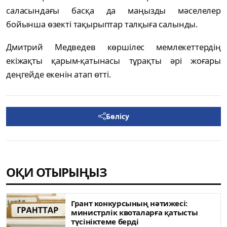
саласындағы басқа да маңызды мәселелер
бойынша өзекті тақырыптар талқыға салынды.
Дмитрий Медведев көршілес мемлекеттердің
екіжақты қарым-қатынасы тұрақты әрі жоғары
деңгейде екенін атап өтті.
Бөлісу
ОҚИ ОТЫРЫҢЫЗ
Грант конкурсының нәтижесі:
министрлік квоталарға қатысты
түсініктеме берді