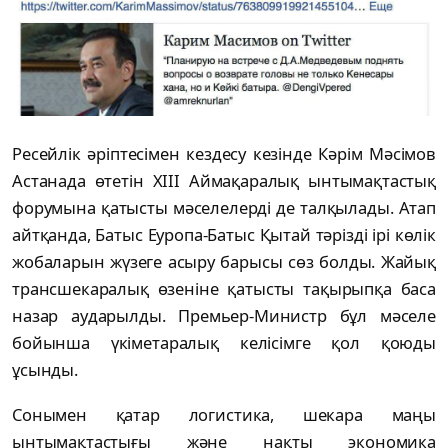
Ресейлік әріптесімен кездесу кезінде Кәрім Мәсімов
Астанада өтетін XIII Аймақаралық ынтымақтастық
форумына қатысты мәселелерді де талқылады. Атап
айтқанда, Батыс Еуропа-Батыс Қытай тәрізді ірі көлік
жобаларын жүзеге асыру барысы сөз болды. Жайық
трансшекаралық өзеніне қатысты тақырыпқа баса
назар аударылды. Премьер-Министр бұл мәселе
бойынша үкіметаралық келісімге қол қоюды
ұсынды.
Сонымен қатар логистика, шекара маңы
ынтымақтастығы және нақты экономика