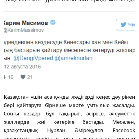
Қазақстан үшін аса құнды жәдігерді кеңес дәуірінен
бері қайтаруға бірнеше мәрте ұмтылыс жасалды.
Соңғы кездері бұл тақырып, әсіресе, әлеуметтік
желілерде жиі көтеріле бастады. Мәселен,
қазақстандық Нұрлан Әміреқұлов Facebook
әлеуметтік желісінде осы тақырыптағы постын