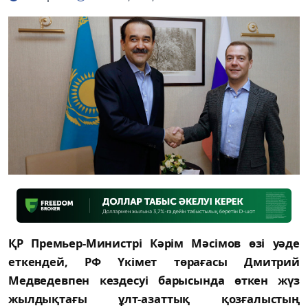
ҚР Премьер-Министрі Кәрім Мәсімов өзі уәде
еткендей, РФ Үкімет төрағасы Дмитрий
Медведевпен кездесуі барысында өткен жүз
жылдықтағы ұлт-азаттық қозғалыстың