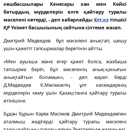
көшбасшылары Кенесары хан мен Кейкі
батырдың мүрделерін елге қайтару туралы
мәселені көтерді, - деп хабарлайды
Ұлт.кз
тілшісі
ҚР Үкімет басшысының сайтына сілтеме жасап.
Дмитрий Медведев бұл мәселені анықтап, шешу
үшін қажетті тапсырмалар беретінін айтты.
«Мен ауызша және егер қажет болса, жазбаша
тапсырма беріп, бұл мәселенің анық-қанығын
анықтайтын боламын», - деп жауап берді
Д.Медведев К.Мәсімовтің ұлт көсемдерінің
мүрделерін көму үшін Қазақстанға қайтару туралы
өтінішіне.
Бұдан бұрын Кәрім Мәсімов Дмитрий Медведевпен
аталмыш жәдігерді қайтару туралы мәселені
талқылайтыны туралы өзінің Твиттерінде жазған еді.