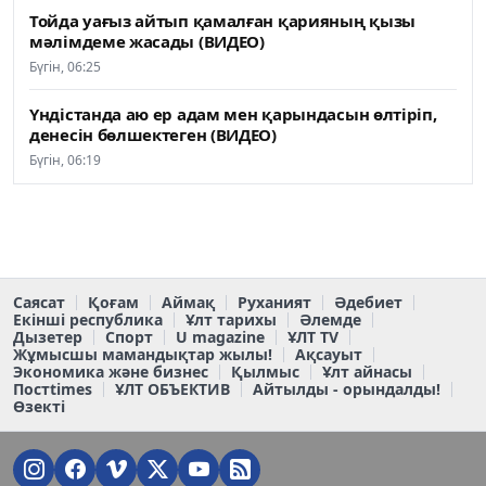
Тойда уағыз айтып қамалған қарияның қызы
мәлімдеме жасады (ВИДЕО)
Бүгін, 06:25
Үндістанда аю ер адам мен қарындасын өлтіріп,
денесін бөлшектеген (ВИДЕО)
Бүгін, 06:19
Саясат
Қоғам
Аймақ
Руханият
Әдебиет
Екінші республика
Ұлт тарихы
Әлемде
Дызетер
Спорт
U magazine
ҰЛТ TV
Жұмысшы мамандықтар жылы!
Ақсауыт
Экономика және бизнес
Қылмыс
Ұлт айнасы
Постtimes
ҰЛТ ОБЪЕКТИВ
Айтылды - орындалды!
Өзекті