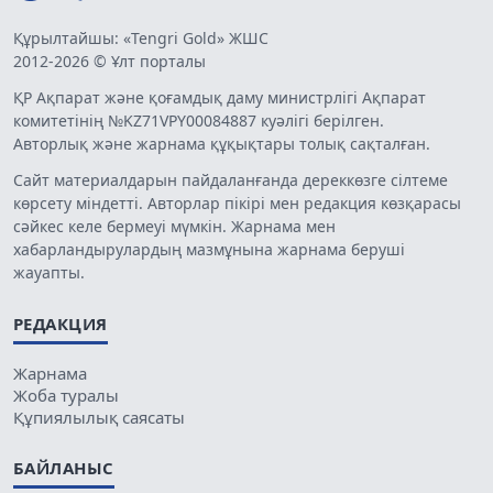
Құрылтайшы: «Tengri Gold» ЖШС
2012-2026 © Ұлт порталы
ҚР Ақпарат және қоғамдық даму министрлігі Ақпарат
комитетінің №KZ71VPY00084887 куәлігі берілген.
Авторлық және жарнама құқықтары толық сақталған.
Сайт материалдарын пайдаланғанда дереккөзге сілтеме
көрсету міндетті. Авторлар пікірі мен редакция көзқарасы
сәйкес келе бермеуі мүмкін. Жарнама мен
хабарландырулардың мазмұнына жарнама беруші
жауапты.
РЕДАКЦИЯ
Жарнама
Жоба туралы
Құпиялылық саясаты
БАЙЛАНЫС