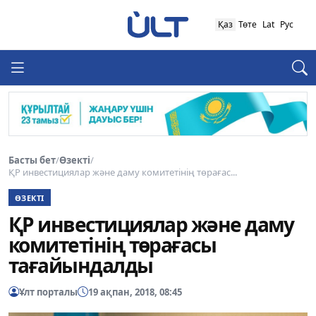
Қаз
Төте
Lat
Рус
Басты бет
/
Өзекті
/
ҚР инвестициялар және даму комитетінің төрағас...
ӨЗЕКТІ
ҚР инвестициялар және даму
комитетінің төрағасы
тағайындалды
Ұлт порталы
19 ақпан, 2018, 08:45