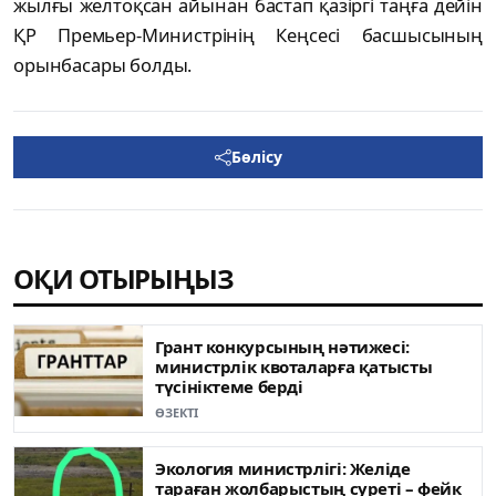
жылғы желтоқсан айынан бастап қазіргі таңға дейін
ҚР Премьер-Министрінің Кеңсесі басшысының
орынбасары болды.
Бөлісу
ОҚИ ОТЫРЫҢЫЗ
Грант конкурсының нәтижесі:
министрлік квоталарға қатысты
түсініктеме берді
ӨЗЕКТІ
Экология министрлігі: Желіде
тараған жолбарыстың суреті – фейк