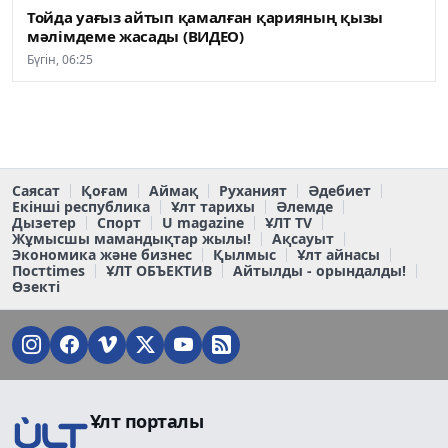
Тойда уағыз айтып қамалған қарияның қызы
мәлімдеме жасады (ВИДЕО)
Бүгін, 06:25
Саясат
Қоғам
Аймақ
Руханият
Әдебиет
Екінші республика
Ұлт тарихы
Әлемде
Дызетер
Спорт
U magazine
ҰЛТ TV
Жұмысшы мамандықтар жылы!
Ақсауыт
Экономика және бизнес
Қылмыс
Ұлт айнасы
Постtimes
ҰЛТ ОБЪЕКТИВ
Айтылды - орындалды!
Өзекті
Ұлт порталы