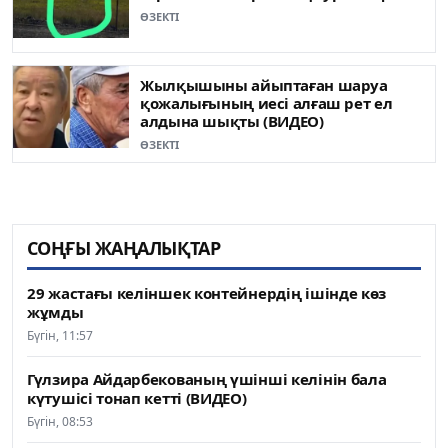
ӨЗЕКТІ
Жылқышыны айыптаған шаруа
қожалығының иесі алғаш рет ел
алдына шықты (ВИДЕО)
ӨЗЕКТІ
СОҢҒЫ ЖАҢАЛЫҚТАР
29 жастағы келіншек контейнердің ішінде көз
жұмды
Бүгін, 11:57
Гүлзира Айдарбекованың үшінші келінін бала
күтушісі тонап кетті (ВИДЕО)
Бүгін, 08:53