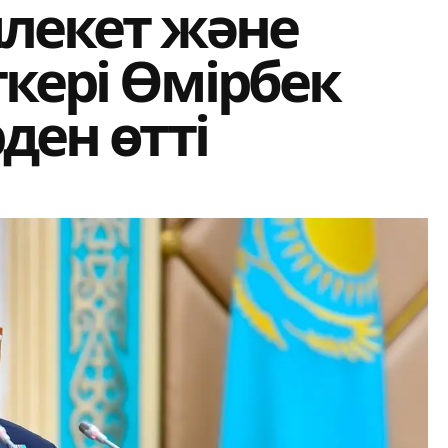
млекет және
кері Өмірбек
ден өтті