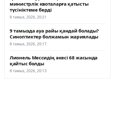
министрлік квоталарға қатысты
түсініктеме берді
8 тамыз, 2026, 20:21
9 тамызда ауа райы қандай болады?
Синоптиктер болжамын жариялады
8 тамыз, 2026, 20:17
Лионель Мессидің әкесі 68 жасында
қайтыс болды
8 тамыз, 2026, 20:13