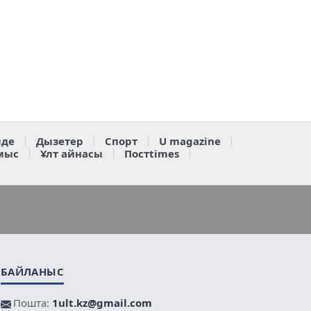
де
Дызетер
Спорт
U magazine
мыс
Ұлт айнасы
Постtimes
БАЙЛАНЫС
Пошта:
1ult.kz@gmail.com