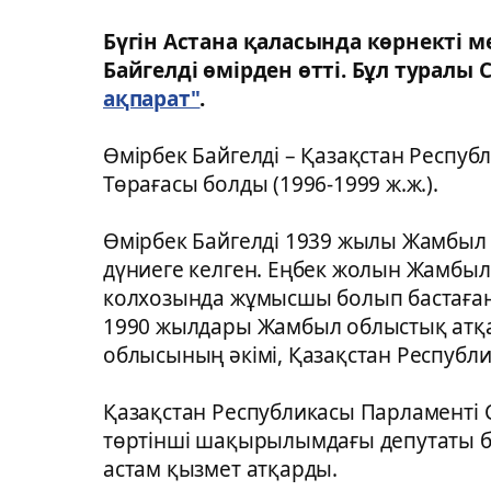
Бүгін Астана қаласында көрнекті 
Байгелді өмірден өтті. Бұл туралы 
ақпарат"
.
Өмірбек Байгелді – Қазақстан Респу
Төрағасы болды (1996-1999 ж.ж.).
Өмірбек Байгелді 1939 жылы Жамбы
дүниеге келген. Еңбек жолын Жамб
колхозында жұмысшы болып бастаған
1990 жылдары Жамбыл облыстық атқа
облысының әкімі, Қазақстан Республи
Қазақстан Республикасы Парламенті С
төртінші шақырылымдағы депутаты б
астам қызмет атқарды.