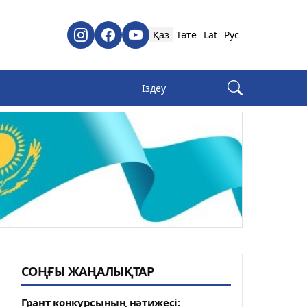
Қаз
Төте
Lat
Рус
СОҢҒЫ ЖАҢАЛЫҚТАР
Грант конкурсының нәтижесі: