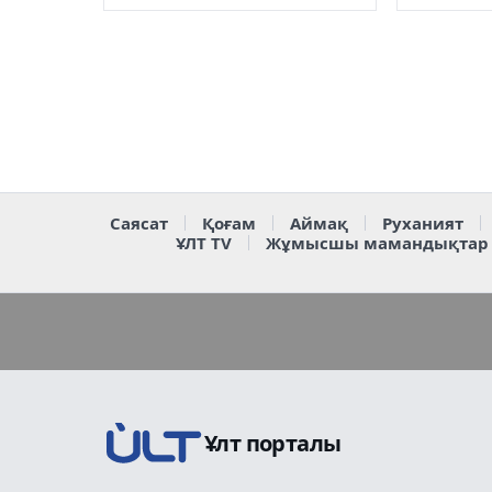
Саясат
Қоғам
Аймақ
Руханият
ҰЛТ TV
Жұмысшы мамандықтар
Ұлт порталы