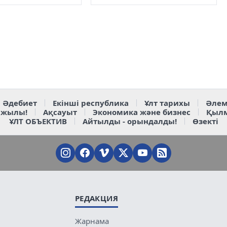
ресми ашылуы өтті
Әдебиет
Екінші республика
Ұлт тарихы
Әлем
 жылы!
Ақсауыт
Экономика және бизнес
Қыл
ҰЛТ ОБЪЕКТИВ
Айтылды - орындалды!
Өзекті
РЕДАКЦИЯ
Жарнама