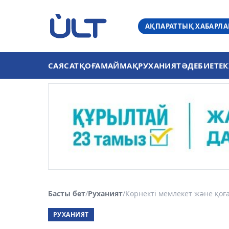
АҚПАРАТТЫҚ ХАБАРЛ
САЯСАТ
ҚОҒАМ
АЙМАҚ
РУХАНИЯТ
ӘДЕБИЕТ
ЕК
Басты бет
/
Руханият
/
Көрнекті мемлекет және қоға
РУХАНИЯТ