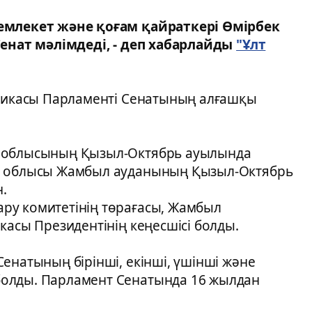
мемлекет және қоғам қайраткері Өмірбек
Сенат мәлімдеді, - деп хабарлайды
"Ұлт
бликасы Парламенті Сенатының алғашқы
л облысының Қызыл-Октябрь ауылында
ыл облысы Жамбыл ауданының Қызыл-Октябрь
.
ру комитетінің төрағасы, Жамбыл
касы Президентінің кеңесшісі болды.
енатының бірінші, екінші, үшінші және
олды. Парламент Сенатында 16 жылдан