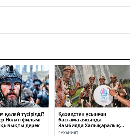
» қалай түсірілді?
Қазақстан ұсынған
ер Нолан фильмі
бастама аясында
7 қызықты дерек
Замбияда Халықаралық
волонтерлер жылының
РУХАНИЯТ