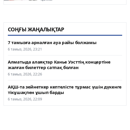
СОҢҒЫ ЖАҢАЛЫҚТАР
7 тамызға арналған ауа райы болжамы
6 тамыз, 2026, 23:21
Алматыда алаяқтар Канье Уэсттің концертіне
жалған билеттер сатпақ болған
6 тамыз, 2026, 22:26
АҚШ-та зейнеткер кептелісте тұрмас үшін дүкенге
тікұшақпен ұшып барды
6 тамыз, 2026, 22:09