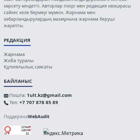
көрсету міндетті. Авторлар пікірі мен редакция көзқарасы
сәйкес келе бермеуі мүмкін. Жарнама мен
хабарландырулардың мазмұнына жарнама беруші
жауапты.
РЕДАКЦИЯ
Жарнама
Жоба туралы
Құпиялылық саясаты
БАЙЛАНЫС
Пошта:
1ult.kz@gmail.com
Тел:
+7 707 878 85 89
Поддержка
WebAudit