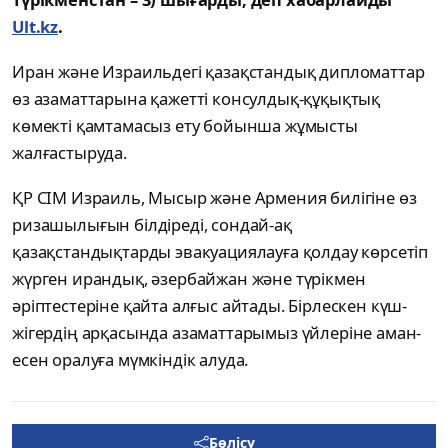
Ult.kz
.
Иран және Израильдегі қазақстандық дипломаттар
өз азаматтарына қажетті консулдық-құқықтық
көмекті қамтамасыз ету бойынша жұмысты
жалғастыруда.
ҚР СІМ Израиль, Мысыр және Армения билігіне өз
ризашылығын білдіреді, сондай-ақ
қазақстандықтарды эвакуациялауға қолдау көрсетіп
жүрген ирандық, әзербайжан және түрікмен
әріптестеріне қайта алғыс айтады. Бірлескен күш-
жігердің арқасында азаматтарымыз үйлеріне аман-
есен оралуға мүмкіндік алуда.
Бөлісу