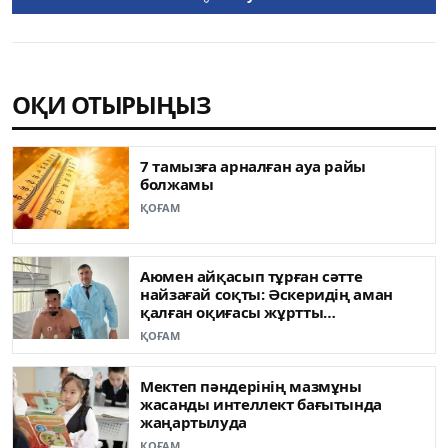
ОҚИ ОТЫРЫҢЫЗ
7 тамызға арналған ауа райы
болжамы
ҚОҒАМ
Аюмен айқасып тұрған сәтте
найзағай соқты: Әскеридің аман
қалған оқиғасы жұртты
таңғалдырды
ҚОҒАМ
Мектеп пәндерінің мазмұны
жасанды интеллект бағытында
жаңартылуда
ҚОҒАМ