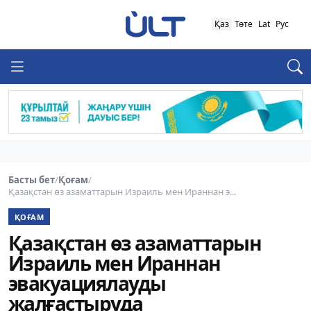
Қаз
Төте
Lat
Рус
Басты бет
/
Қоғам
/
Қазақстан өз азаматтарын Израиль мен Ираннан э...
ҚОҒАМ
Қазақстан өз азаматтарын
Израиль мен Ираннан
эвакуациялауды
жалғастыруда