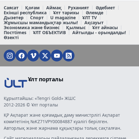
Саясат
Қоғам
Аймақ
Руханият
Әдебиет
Екінші республика
Ұлт тарихы
Әлемде
Дызетер
Спорт
U magazine
ҰЛТ TV
Жұмысшы мамандықтар жылы!
Ақсауыт
Экономика және бизнес
Қылмыс
Ұлт айнасы
Постtimes
ҰЛТ ОБЪЕКТИВ
Айтылды - орындалды!
Өзекті
Ұлт порталы
Құрылтайшы: «Tengri Gold» ЖШС
2012-2026 © Ұлт порталы
ҚР Ақпарат және қоғамдық даму министрлігі Ақпарат
комитетінің №KZ71VPY00084887 куәлігі берілген.
Авторлық және жарнама құқықтары толық сақталған.
Сайт материалдарын пайдаланғанда дереккөзге сілтеме