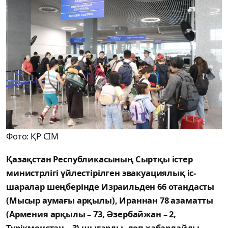
Фото: ҚР СІМ
Қазақстан Республикасының Сыртқы істер
министрлігі үйлестірілген эвакуациялық іс-
шаралар шеңберінде Израильден 66 отандасты
(Мысыр аумағы арқылы), Ираннан 78 азаматты
(Армения арқылы – 73, Әзербайжан – 2,
Түрікменстан – 3) шығарды, деп хабарлайды